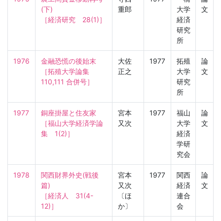
(下)

重郎
大学
文
［経済研究　28(1)］
経済
研究
所
1976
金融恐慌の後始末

大佐
1977
拓殖
論
［拓殖大学論集　
正之
大学
文
110,111 合併号］
研究
所
1977
銅座掛屋と住友家

宮本
1977
福山
論
［福山大学経済学論
又次
大学
文
集　1(2)］
経済
学研
究会
1978
関西財界外史(戦後
宮本
1977
関西
論
篇)

又次
経済
文
［経済人　31(4-
〔ほ
連合
12)］
か〕
会