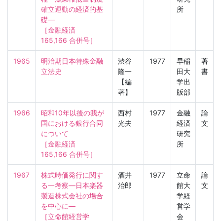
確立運動の経済的基
所
礎—

［金融経済　
165,166 合併号］
1965
明治期日本特殊金融
渋谷
1977
早稲
著
立法史
隆一
田大
書
【編
学出
著】
版部
1966
昭和10年以後の我が
西村
1977
金融
論
国における銀行合同
光夫
経済
文
について

研究
［金融経済　
所
165,166 合併号］
1967
株式時価発行に関す
酒井
1977
立命
論
る一考察—日本楽器
治郎
館大
文
製造株式会社の場合
学経
を中心に—

営学
［立命館経営学　
会