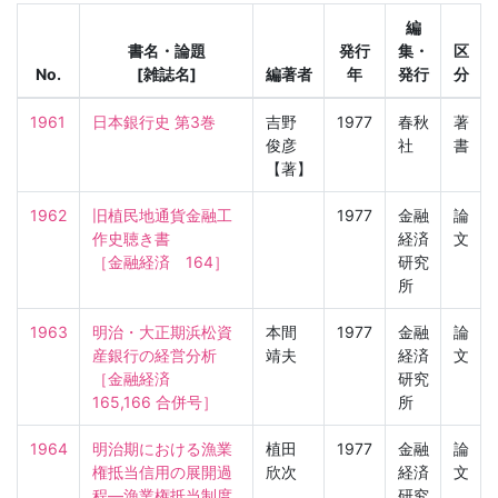
編
書名・論題
発行
集・
区
No.
[雑誌名]
編著者
年
発行
分
1961
日本銀行史 第3巻
吉野
1977
春秋
著
俊彦
社
書
【著】
1962
旧植民地通貨金融工
1977
金融
論
作史聴き書

経済
文
［金融経済　164］
研究
所
1963
明治・大正期浜松資
本間
1977
金融
論
産銀行の経営分析

靖夫
経済
文
［金融経済　
研究
165,166 合併号］
所
1964
明治期における漁業
植田
1977
金融
論
権抵当信用の展開過
欣次
経済
文
程—漁業権抵当制度
研究