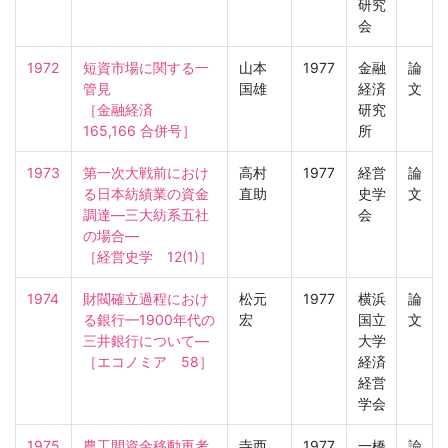
研究
会
1972
短資市場に関する一
山本
1977
金融
論
管見

国雄
経済
文
［金融経済　
研究
165,166 合併号］
所
1973
第一次大戦前におけ
高村
1977
経営
論
る日本紡績業の資金
直助
史学
文
調達—三大紡系五社
会
の場合—

［経営史学　12(1)］
1974
財閥確立過程におけ
松元
1977
横浜
論
る銀行—1900年代の
宏
国立
文
三井銀行について—

大学
［エコノミア　58］
経済
経営
学会
1975
農工間資金移動再考
寺西
1977
一橋
論