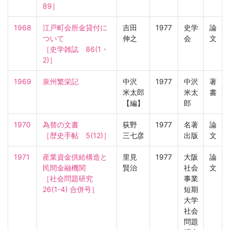
89］
1968
江戸町会所金貸付に
吉田
1977
史学
論
ついて

伸之
会
文
［史学雑誌　86(1・
2)］
1969
泉州繁栄記
中沢
1977
中沢
著
米太郎
米太
書
【編】
郎
1970
為替の文書

荻野
1977
名著
論
［歴史手帖　5(12)］
三七彦
出版
文
1971
産業資金供給構造と
里見
1977
大阪
論
民間金融機関

賢治
社会
文
［社会問題研究　
事業
26(1-4) 合併号］
短期
大学
社会
問題