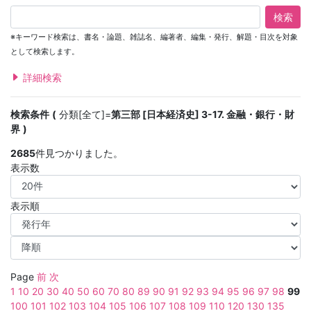
検索
※キーワード検索は、書名・論題、雑誌名、編著者、編集・発行、解題・目次を対象
として検索します。
詳細検索
検索条件
分類[全て]=
第三部 [日本経済史] 3-17. 金融・銀行・財
界
2685
件見つかりました。
表示数
表示順
Page
前
次
1
10
20
30
40
50
60
70
80
89
90
91
92
93
94
95
96
97
98
99
100
101
102
103
104
105
106
107
108
109
110
120
130
135