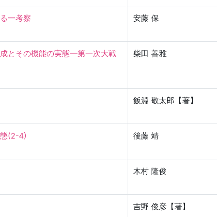
一考察

安藤 保
成とその機能の実態—第一次大戦
柴田 善雅
飯淵 敬太郎【著】
-4)

後藤 靖
木村 隆俊
吉野 俊彦【著】