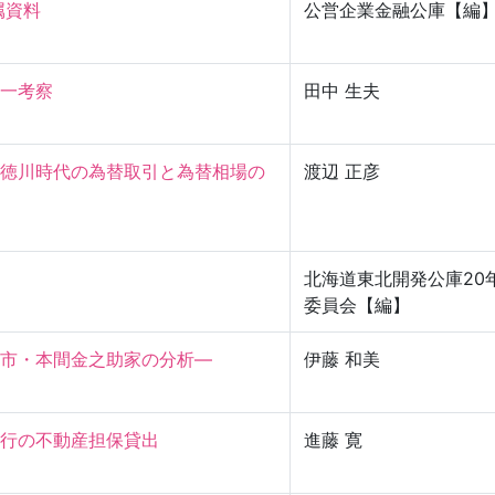
属資料
公営企業金融公庫【編
考察

田中 生夫
徳川時代の為替取引と為替相場の
渡辺 正彦
北海道東北開発公庫20
委員会【編】
・本間金之助家の分析—

伊藤 和美
の不動産担保貸出

進藤 寛