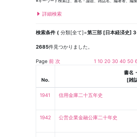
※キーワード検索は、書名・論題、雑誌名、編著者、編
詳細検索
検索条件
分類[全て]=
第三部 [日本経済史] 3
2685
件見つかりました。
Page
前
次
1
10
20
30
40
50
書名
No.
[雑
1941
信用金庫二十五年史
1942
公営企業金融公庫二十年史