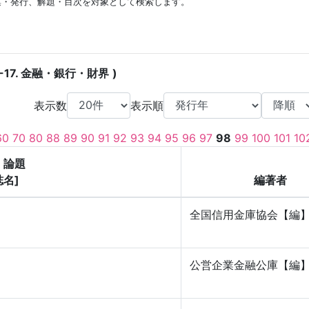
集・発行、解題・目次を対象として検索します。
-17. 金融・銀行・財界
表示数
表示順
60
70
80
88
89
90
91
92
93
94
95
96
97
98
99
100
101
10
・論題
誌名]
編著者
全国信用金庫協会【編
公営企業金融公庫【編