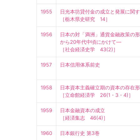
1955
日光本坊貸付金の成立と発展に関する
［栃木県史研究　14］
1956
日本の対「満洲」通貨金融政策の形
から20年代中頃にかけて—

［社会経済史学　43(2)］
1957
日本信用体系前史
1958
日本資本主義確立期の資本の存在形態(2
［立命館経済学　26(1・3・4)］
1959
日本金融資本の成立

［経済集志　46(4)］
1960
日本銀行史 第3巻