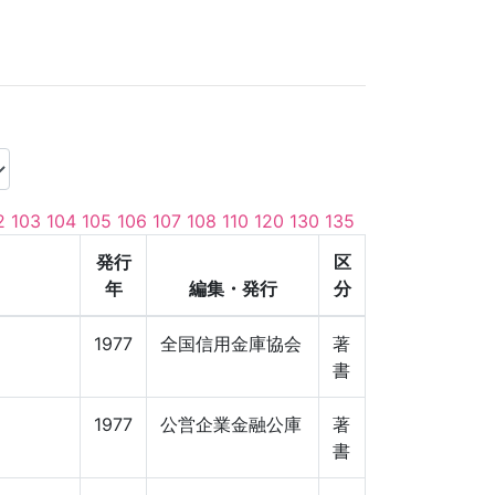
2
103
104
105
106
107
108
110
120
130
135
発行
区
年
編集・発行
分
】
1977
全国信用金庫協会
著
書
】
1977
公営企業金融公庫
著
書