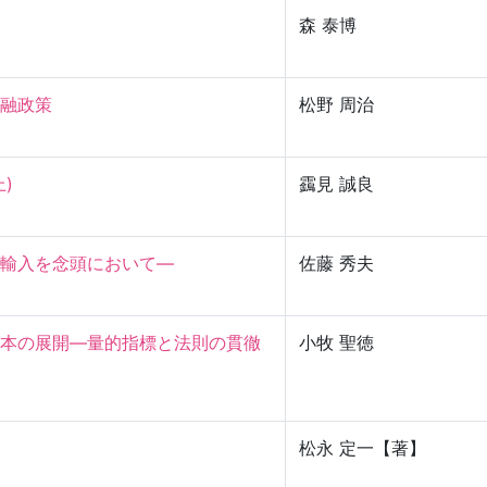
森 泰博
政策

松野 周治


靎見 誠良
入を念頭において—

佐藤 秀夫
本の展開—量的指標と法則の貫徹
小牧 聖徳
松永 定一【著】