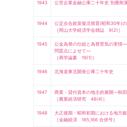
1943
公営企業金融公庫二十年史 別冊附
1944
公定歩合政策復活措置(昭和30年)の一
［岡山大学経済学会雑誌　9(2)］
1945
公金為替の仕組と為替景気の実情—
問題点によせて—

［商学論纂　19(1)］
1946
北海道東北開発公庫二十年史
1947
商業・貸付資本の地主的展開—秋田市
［農業経済研究　48(4)］
1948
大正後期・昭和初期における地方銀行
［金融経済　165,166 合併号］