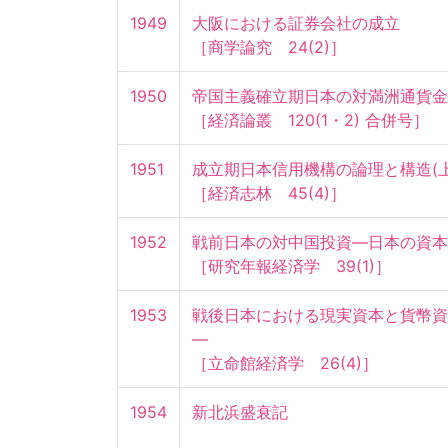
1949
大阪における証券会社の成立

［商学論究　24(2)］
1950
帝国主義確立期日本の対満洲通貨金融
［経済論叢　120(1・2) 合併号］
1951
成立期日本信用機構の論理と構造(上)
［経済志林　45(4)］
1952
戦前日本の対中国投資—日本の資本輸
［研究年報経済学　39(1)］
1953
戦後日本における現実資本と貨幣資
—

［立命館経済学　26(4)］
1954
新北浜盛衰記