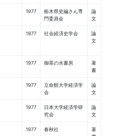
1977
栃木県史編さん専
論
門委員会
文
1977
社会経済史学会
論
文
1977
御茶の水書房
著
書
1977
立命館大学経済学
論
会
文
1977
日本大学経済学研
論
究会
文
1977
春秋社
著