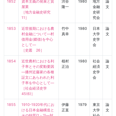
1852
資本主義の発展と質
渋谷
1980
地方
論
屋業

隆一
金融
文
［地方金融史研究　
史研
11］
究会
1853
近世後期における農
竹中
1980
日本
論
村金融について—村
真幸
大学
文
借用金(郷借)を中心
史学
として—

会
［史叢　26］
1854
近世農村における利
植村
1980
社会
論
子率とその変動要因
正治
経済
文
—播州近藤家の各種
史学
証文にあらわれた利
会
子率を中心として—

［社会経済史学　
45(6)］
1855
1910-1920年代にお
伊藤
1979
東京
論
ける日本金融構造と
正直
大学
文
その特質(1・2)—対
社会