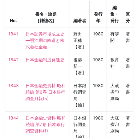
編
書名・論題
発行
集・
区
No.
[雑誌名]
編著者
年
発行
分
1841
日本証券市場成立史
野田
1980
有斐
著
—明治期の鉄道と株
正穂
閣
書
式会社金融—
【著】
1842
日本金融制度発達史
後藤
1980
教育
著
新一
社
書
【著】
1843
日本金融史資料 昭和
日本銀
1980
大蔵
著
続編 第6巻 日本銀行
行調査
省印
書
調査月報(5)
局
刷局
【編】
1844
日本金融史資料 昭和
日本銀
1980
大蔵
著
続編 第7巻 日本銀行
行調査
省印
書
調査資料(1)
局
刷局
【編】