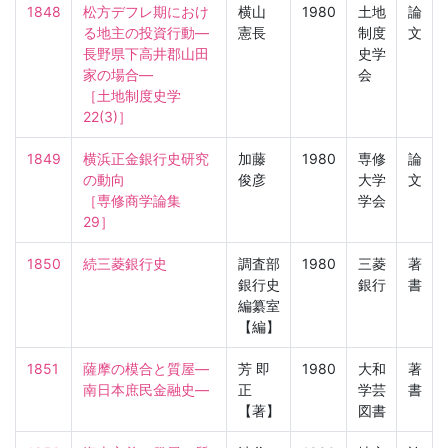
1848
松方デフレ期におけ
横山
1980
土地
論
る地主の投資行動—
憲長
制度
文
長野県下高井郡山田
史学
家の場合—

会
［土地制度史学　
22(3)］
1849
横浜正金銀行史研究
加藤
1980
専修
論
の動向

俊彦
大学
文
［専修商学論集　
学会
29］
1850
続三菱銀行史
調査部
1980
三菱
著
銀行史
銀行
書
編纂室
【編】
1851
薩摩の模合と質屋—
芳 即
1980
大和
著
南日本庶民金融史—
正
学芸
書
【著】
図書