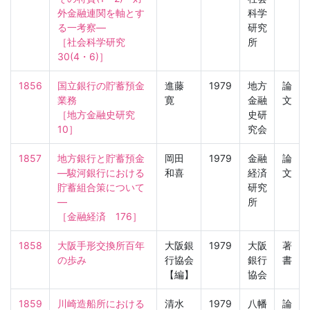
外金融連関を軸とす
科学
る一考察—

研究
［社会科学研究　
所
30(4・6)］
1856
国立銀行の貯蓄預金
進藤
1979
地方
論
業務

寛
金融
文
［地方金融史研究　
史研
10］
究会
1857
地方銀行と貯蓄預金
岡田
1979
金融
論
—駿河銀行における
和喜
経済
文
貯蓄組合策について
研究
—

所
［金融経済　176］
1858
大阪手形交換所百年
大阪銀
1979
大阪
著
の歩み
行協会
銀行
書
【編】
協会
1859
川崎造船所における
清水
1979
八幡
論