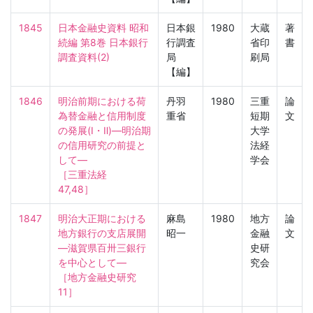
1845
日本金融史資料 昭和
日本銀
1980
大蔵
著
続編 第8巻 日本銀行
行調査
省印
書
調査資料(2)
局
刷局
【編】
1846
明治前期における荷
丹羽
1980
三重
論
為替金融と信用制度
重省
短期
文
の発展(Ⅰ・Ⅱ)—明治期
大学
の信用研究の前提と
法経
して—

学会
［三重法経　
47,48］
1847
明治大正期における
麻島
1980
地方
論
地方銀行の支店展開
昭一
金融
文
—滋賀県百卅三銀行
史研
を中心として—

究会
［地方金融史研究　
11］