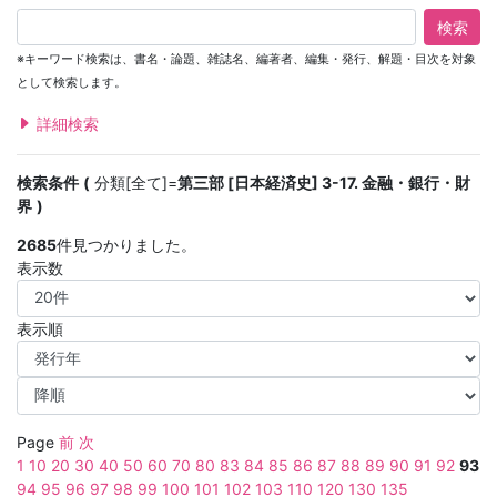
検索
※キーワード検索は、書名・論題、雑誌名、編著者、編集・発行、解題・目次を対象
として検索します。
詳細検索
検索条件
分類[全て]=
第三部 [日本経済史] 3-17. 金融・銀行・財
界
2685
件見つかりました。
表示数
表示順
Page
前
次
1
10
20
30
40
50
60
70
80
83
84
85
86
87
88
89
90
91
92
93
94
95
96
97
98
99
100
101
102
103
110
120
130
135