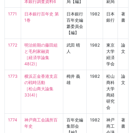
本銀行調査資料6
局【編】
刷局
1771
日本銀行百年史 第
日本銀行
1982
日本
著
1巻
百年史編
銀行
書
纂委員会
【編】
1772
明治前期の藤田組
武田 晴
1982
東京
論
と毛利家融資

人
大学
文
［経済学論集　
経済
48(2)］
学会
1773
横浜正金香港支店
栂井 義
1982
松山
論
の戦時活動

雄
商科
文
［松山商大論集　
大学
33(4)］
商経
研究
会
1774
神戸商工会議所百
百年史編
1982
神戸
著
年史
集部会
商工
書
【編】
会議