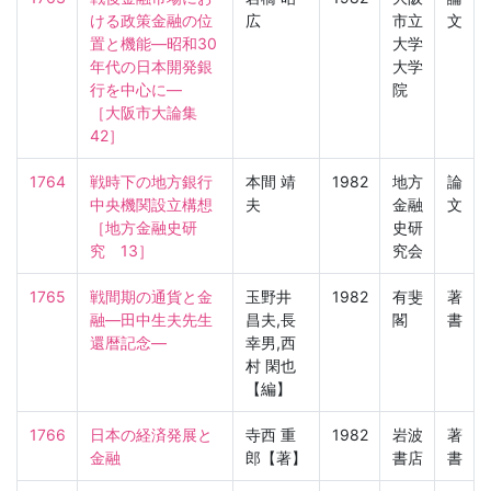
ける政策金融の位
広
市立
文
置と機能—昭和30
大学
年代の日本開発銀
大学
行を中心に—

院
［大阪市大論集　
42］
1764
戦時下の地方銀行
本間 靖
1982
地方
論
中央機関設立構想

夫
金融
文
［地方金融史研
史研
究　13］
究会
1765
戦間期の通貨と金
玉野井
1982
有斐
著
融—田中生夫先生
昌夫,長
閣
書
還暦記念—
幸男,西
村 閑也
【編】
1766
日本の経済発展と
寺西 重
1982
岩波
著
金融
郎【著】
書店
書