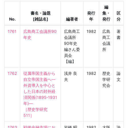
編
書名・論題
発行
集・
区
No.
[雑誌名]
編著者
年
発行
分
1761
広島商工会議所90
広島商工
1982
広島
著
年史
会議所
商工
書
90年史
会議
編さん委
所
員会
【編】
1762
従属帝国主義から
浅井 良
1982
歴史
論
自立帝国主義へ—
夫
学研
文
外資導入を中心と
究会
した日本の対外経
済関係(1895‐1931
年)—

［歴史学研究　
511］
1763
戦後金融市場にお
岩橋 昭
1982
大阪
論