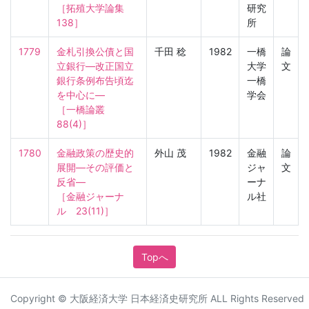
［拓殖大学論集　
研究
138］
所
1779
金札引換公債と国
千田 稔
1982
一橋
論
立銀行—改正国立
大学
文
銀行条例布告頃迄
一橋
を中心に—

学会
［一橋論叢　
88(4)］
1780
金融政策の歴史的
外山 茂
1982
金融
論
展開—その評価と
ジャ
文
反省—

ーナ
［金融ジャーナ
ル社
ル　23(11)］
Topへ
Copyright © 大阪経済大学 日本経済史研究所 ALL Rights Reserved