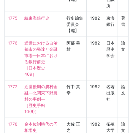
所
1775
続東海銀行史
行史編集
1982
東海
著
委員会
銀行
書
【編】
1776
近世における自治
阿部 善
1982
日本
論
都市の発達と金融
雄
歴史
文
市場—日本におけ
学会
る銀行前史—

［日本歴史　
409］
1777
近世後期の農村金
竹中 真
1982
名著
論
融—北関東下野農
幸
出版
文
村の事例—

社
［歴史手帖　
10(6)］
1778
金本位制時代の円
大佐 正
1982
拓殖
論
相場史

之
大学
文