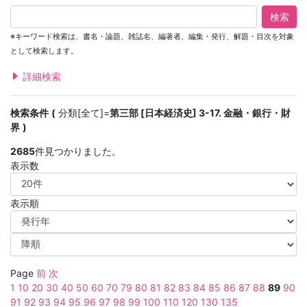
検索
※キーワード検索は、書名・論題、雑誌名、編著者、編集・発行、解題・目次を対象
として検索します。
詳細検索
検索条件
分類[全て]=
第三部 [日本経済史] 3-17. 金融・銀行・財
界
2685
件見つかりました。
表示数
表示順
Page
前
次
1
10
20
30
40
50
60
70
79
80
81
82
83
84
85
86
87
88
89
90
91
92
93
94
95
96
97
98
99
100
110
120
130
135