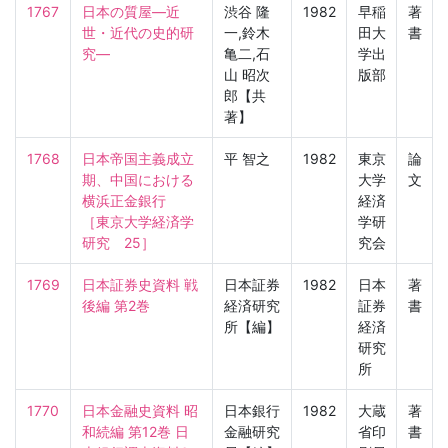
1767
日本の質屋—近
渋谷 隆
1982
早稲
著
世・近代の史的研
一,鈴木
田大
書
究—
亀二,石
学出
山 昭次
版部
郎【共
著】
1768
日本帝国主義成立
平 智之
1982
東京
論
期、中国における
大学
文
横浜正金銀行

経済
［東京大学経済学
学研
研究　25］
究会
1769
日本証券史資料 戦
日本証券
1982
日本
著
後編 第2巻
経済研究
証券
書
所【編】
経済
研究
所
1770
日本金融史資料 昭
日本銀行
1982
大蔵
著
和続編 第12巻 日
金融研究
省印
書