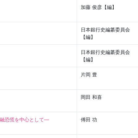
加藤 俊彦【編】
日本銀行史編纂委員会
【編】
日本銀行史編纂委員会
【編】
片岡 豊
岡田 和喜
恐慌を中心として—

傅田 功