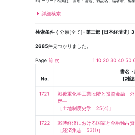
※キーワード検索は、書名・論題、雑誌名、編著者、編
詳細検索
検索条件
分類[全て]=
第三部 [日本経済史] 3
2685
件見つかりました。
Page
前
次
1
10
20
30
40
50
書名・
No.
[雑誌
1721
戦後重化学工業段階と投資金融—外
定—

［土地制度史学　25(4)］
1722
戦時経済における国家と金融独占資本
［経済集志　53(1)］