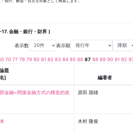
集・発行、解題・目次を対象として検索します。
-17. 金融・銀行・財界
表示数
表示順
60
70
77
78
79
80
81
82
83
84
85
86
87
88
89
90
91
92
9
論題
名]
編著者
部金融=間接金融方式の構造的規
原田 国雄


木村 隆俊