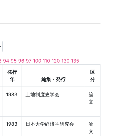
3
94
95
96
97
100
110
120
130
135
発行
区
年
編集・発行
分
1983
土地制度史学会
論
文
1983
日本大学経済学研究会
論
文