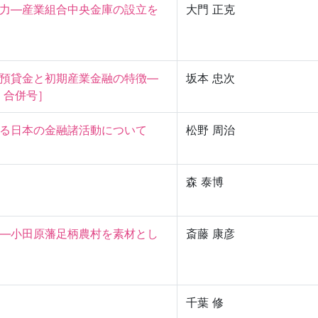
力—産業組合中央金庫の設立を
大門 正克
貸金と初期産業金融の特徴—

坂本 忠次
) 合併号］
日本の金融諸活動について

松野 周治
森 泰博
—小田原藩足柄農村を素材とし
斎藤 康彦
千葉 修