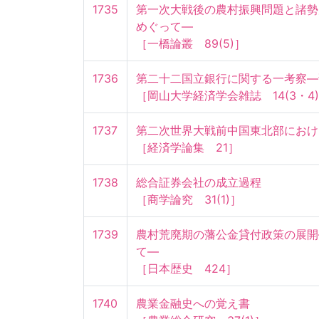
1735
第一次大戦後の農村振興問題と諸勢
めぐって—

［一橋論叢　89(5)］
1736
第二十二国立銀行に関する一考察—預
［岡山大学経済学会雑誌　14(3・4
1737
第二次世界大戦前中国東北部における
［経済学論集　21］
1738
総合証券会社の成立過程

［商学論究　31(1)］
1739
農村荒廃期の藩公金貸付政策の展開
て—

［日本歴史　424］
1740
農業金融史への覚え書
