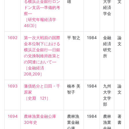
る横浜正金銀行ロン
雄
大学
文
ドン支店—準備的考
経済
察—

学会
［研究年報経済学　
46(3)］
1692
第一次大戦前の国際
平 智之
1984
金融
論
金本位制下における
経済
文
横浜正金銀行—日銀
研究
の兌換制維持政策と
所
の関連において—

［金融経済　
208,209］
1693
藩債処分と日田・千
楠本 美
1984
九州
論
原家

智子
大学
文
［史淵　121］
文学
部
1694
農林漁業金融公庫
農林漁
1984
農林
著
30年史
業金融
漁業
書
公庫
金融