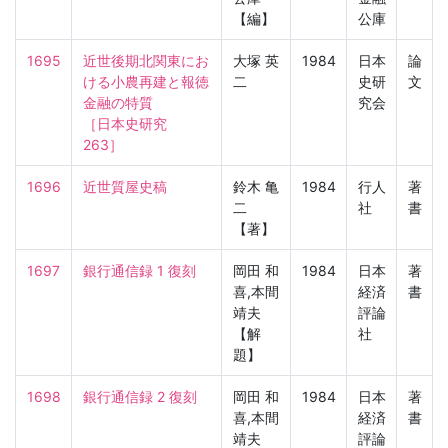
【編】
公庫
1695
近世後期北関東にお
大塚 英
1984
日本
論
ける小農再建と報徳
二
史研
文
金融の特質

究会
［日本史研究　
263］
1696
近世質屋史稿
鈴木 亀
1984
行人
著
二
社
書
【著】
1697
銀行通信録 1 復刻
岡田 和
1984
日本
著
喜,本間
経済
書
靖夫
評論
【解
社
題】
1698
銀行通信録 2 復刻
岡田 和
1984
日本
著
喜,本間
経済
書
靖夫
評論