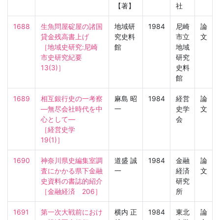
【著】
社
1688
生魚問屋碇屋の諸国
地域研
1984
尼崎
論
貸金残高書上げ

究史料
市立
文
［地域史研究:尼崎
館
地域
市史研究紀要　
研究
13(3)］
史料
館
1689
相互銀行史の一考察
麻島 昭
1984
経営
論
—無尽会社時代を中
一
史学
文
心として—

会
［経営史学　
19(1)］
1690
神奈川県史編集室調
道盛 誠
1984
金融
論
査にかかる県下金融
一
経済
文
史資料の書誌的紹介

研究
［金融経済　206］
所
1691
第一次大戦前におけ
横内 正
1984
東北
論