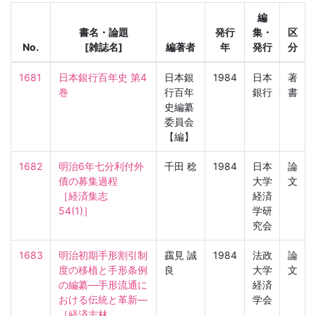
編
書名・論題
発行
集・
区
No.
[雑誌名]
編著者
年
発行
分
1681
日本銀行百年史 第4
日本銀
1984
日本
著
巻
行百年
銀行
書
史編纂
委員会
【編】
1682
明治6年七分利付外
千田 稔
1984
日本
論
債の募集過程

大学
文
［経済集志　
経済
54(1)］
学研
究会
1683
明治初期手形割引制
靎見 誠
1984
法政
論
度の移植と手形条例
良
大学
文
の編纂—手形流通に
経済
おける伝統と革新—

学会
［経済志林　