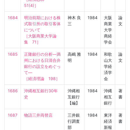
51(4)］
1684
明治前期における株
神木 良
1984
大阪
論
式取引所の取引客体
三
商業
文
について

大学
［大阪商業大学論
商経
集　71］
学会
1685
正隆銀行の分析—満
高嶋 雅
1984
和歌
論
州における日清合弁
明
山大
文
銀行の設立をめぐっ
学経
て—

済学
［経済理論　198］
会
1686
沖縄相互銀行30年
沖縄相
1984
沖縄
著
史
互銀行
相互
書
【編】
銀行
1687
物語三井両替店
三井銀
1984
東洋
著
行調査
経済
書
部
新報