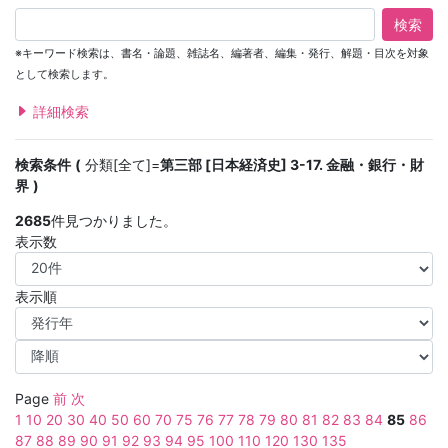
検索
※キーワード検索は、書名・論題、雑誌名、編著者、編集・発行、解題・目次を対象
として検索します。
詳細検索
検索条件
分類[全て]=
第三部 [日本経済史] 3-17. 金融・銀行・財
界
2685
件見つかりました。
表示数
表示順
Page
前
次
1
10
20
30
40
50
60
70
75
76
77
78
79
80
81
82
83
84
85
86
87
88
89
90
91
92
93
94
95
100
110
120
130
135