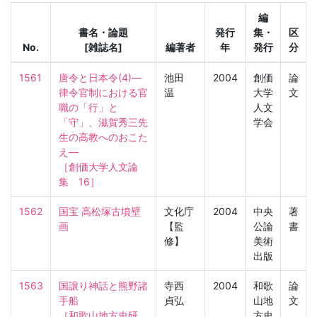
編
書名・論題
発行
集・
区
No.
[雑誌名]
編著者
年
発行
分
1561
唐令と日本令(4)―
池田
2004
創価
論
律令官制における官
温
大学
文
職の「行」と
人文
「守」、滋賀秀三先
学会
生の高教へのおこた
え―

［創価大学人文論
集　16］
1562
国宝 高松塚古墳壁
文化庁
2004
中央
著
画
【監
公論
書
修】
美術
出版
1563
国譲り神話と熊野諸
寺西
2004
和歌
論
手船

貞弘
山地
文
［和歌山地方史研
方史