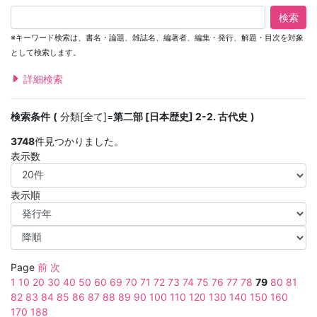
検索
※キーワード検索は、書名・論題、雑誌名、編著者、編集・発行、解題・目次を対象
として検索します。
詳細検索
検索条件
分類[全て]=
第二部 [日本歴史] 2-2. 古代史
3748
件見つかりました。
表示数
表示順
Page
前
次
1
10
20
30
40
50
60
69
70
71
72
73
74
75
76
77
78
79
80
81
82
83
84
85
86
87
88
89
90
100
110
120
130
140
150
160
170
188