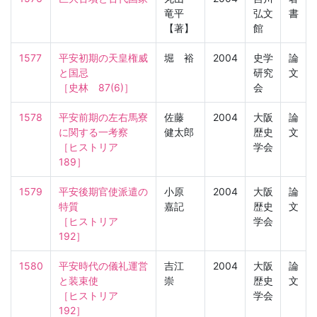
竜平
弘文
書
【著】
館
1577
平安初期の天皇権威
堀 裕
2004
史学
論
と国忌

研究
文
［史林　87(6)］
会
1578
平安前期の左右馬寮
佐藤
2004
大阪
論
に関する一考察

健太郎
歴史
文
［ヒストリア　
学会
189］
1579
平安後期官使派遣の
小原
2004
大阪
論
特質

嘉記
歴史
文
［ヒストリア　
学会
192］
1580
平安時代の儀礼運営
吉江
2004
大阪
論
と装束使

崇
歴史
文
［ヒストリア　
学会
192］