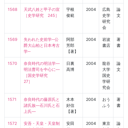
1568
天武八姓と甲子の宣

宇根
2004
広島
論
［史学研究　245］
俊範
史学
文
研究
会
1569
失われた史前学─公
阿部
2004
岩波
著
爵大山柏と日本考古
芳郎
書店
書
学─
【著】
1570
奈良時代の明法学―
日裏
2004
龍谷
論
明法曹司を中心に―

高博
大学
文
［国史学研究　
国史
27］
学研
究会
1571
奈良時代の藤原氏と
木本
2004
おう
著
諸氏族―石川氏と石
好信
ふう
書
上氏―
【著】
1572
安吾・天皇・天皇制

安田
2004
東京
論