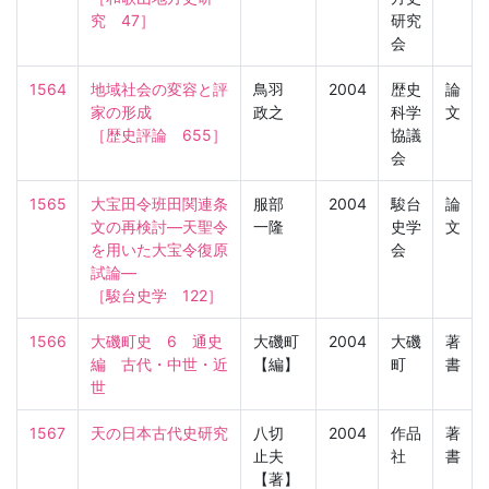
究　47］
研究
会
1564
地域社会の変容と評
鳥羽
2004
歴史
論
家の形成

政之
科学
文
［歴史評論　655］
協議
会
1565
大宝田令班田関連条
服部
2004
駿台
論
文の再検討―天聖令
一隆
史学
文
を用いた大宝令復原
会
試論―

［駿台史学　122］
1566
大磯町史　6　通史
大磯町
2004
大磯
著
編　古代・中世・近
【編】
町
書
世
1567
天の日本古代史研究
八切
2004
作品
著
止夫
社
書
【著】