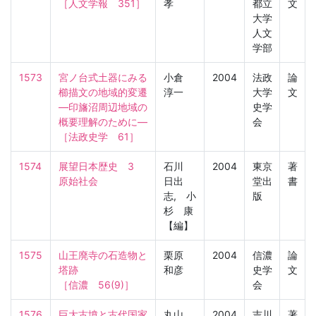
［人文学報　351］
孝
都立
文
大学
人文
学部
1573
宮ノ台式土器にみる
小倉
2004
法政
論
櫛描文の地域的変遷
淳一
大学
文
―印旛沼周辺地域の
史学
概要理解のために―

会
［法政史学　61］
1574
展望日本歴史　3　
石川
2004
東京
著
原始社会
日出
堂出
書
志, 小
版
杉 康
【編】
1575
山王廃寺の石造物と
栗原
2004
信濃
論
塔跡

和彦
史学
文
［信濃　56(9)］
会
1576
巨大古墳と古代国家
丸山
2004
吉川
著