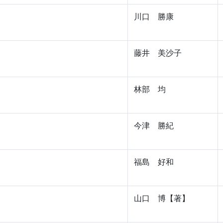
川口 勝康
藤井 美沙子
林部 均
今津 勝紀
福島 好和
山口 博【著】