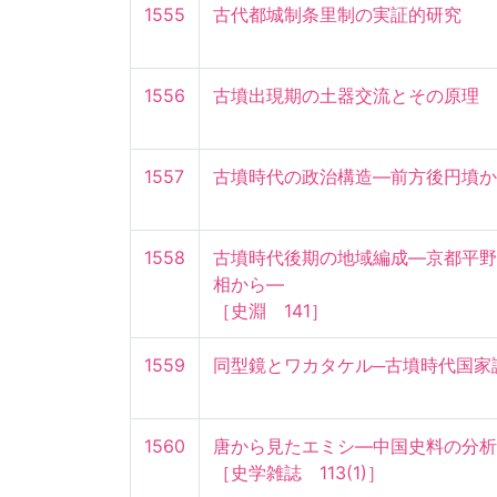
1555
古代都城制条里制の実証的研究
1556
古墳出現期の土器交流とその原理
1557
古墳時代の政治構造―前方後円墳か
1558
古墳時代後期の地域編成―京都平野
相から―

［史淵　141］
1559
同型鏡とワカタケル─古墳時代国家
1560
唐から見たエミシ―中国史料の分析を
［史学雑誌　113(1)］