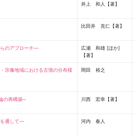
井上 和人【著】
比田井 克仁【著】
らのアプローチ―
広瀬 和雄 [ほか]
【著】
・宗像地域における古墳の分布様
岡田 裕之
論の再構築─
川西 宏幸【著】
通して―

河内 春人