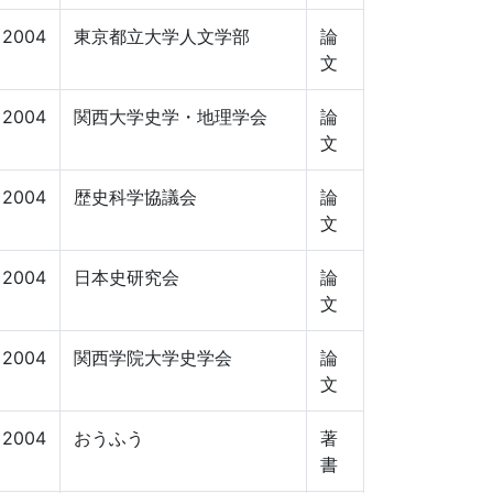
2004
東京都立大学人文学部
論
文
2004
関西大学史学・地理学会
論
文
2004
歴史科学協議会
論
文
2004
日本史研究会
論
文
2004
関西学院大学史学会
論
文
2004
おうふう
著
書