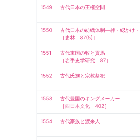
1549
古代日本の王権空間
1550
古代日本の紡織体制―桛・綛かけ・糸
［史林　87(5)］
1551
古代東国の牧と貢馬

［岩手史学研究　87］
1552
古代氏族と宗教祭祀
1553
古代豊国のキングメーカー

［西日本文化　402］
1554
古代豪族と渡来人