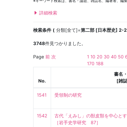
※キーワード検索は、書名・論題、雑誌名、編著者、編
詳細検索
検索条件
分類[全て]=
第二部 [日本歴史] 2-2
3748
件見つかりました。
Page
前
次
1
10
20
30
40
50
170
188
書名
No.
[雑
1541
受領制の研究
1542
古代「えみし」の獣皮類を中心とする
［岩手史学研究　87］