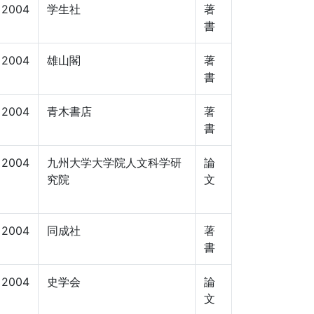
2004
学生社
著
書
2004
雄山閣
著
書
2004
青木書店
著
書
2004
九州大学大学院人文科学研
論
究院
文
2004
同成社
著
書
2004
史学会
論
文