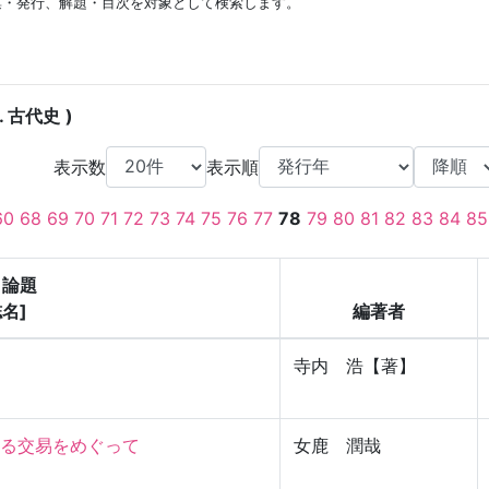
集・発行、解題・目次を対象として検索します。
. 古代史
表示数
表示順
60
68
69
70
71
72
73
74
75
76
77
78
79
80
81
82
83
84
85
・論題
誌名]
編著者
寺内 浩【著】
交易をめぐって

女鹿 潤哉