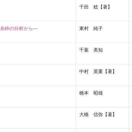
千田 稔【著】
枠の分析から―

東村 純子
千葉 美知
中村 英重【著】
橋本 昭雄
大橋 信弥【著】