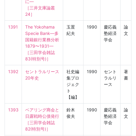
に—

［三井文庫論叢　
24］
1391
The Yokohama 
玉置
1990
慶応義
論
Specie Bank—多
紀夫
塾経済
文
国籍銀行業務分析 
学会
1879〜1931—

［三田学会雑誌　
83(特別号)］
1392
セントラルリース
社史編
1990
セント
著
20年史
集プロ
ラルリ
書
ジェク
ース
ト
【編】
1393
ベアリング商会と
鈴木
1990
慶応義
論
日露戦時公債発行

俊夫
塾経済
文
［三田学会雑誌　
学会
82(特別号)］