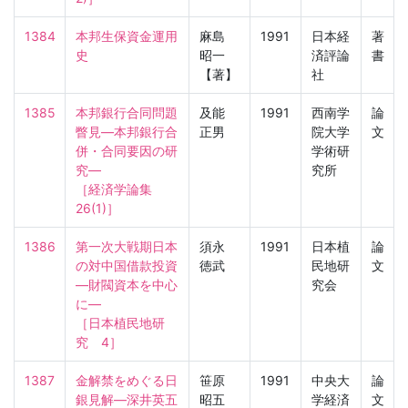
1384
本邦生保資金運用
麻島
1991
日本経
著
史
昭一
済評論
書
【著】
社
1385
本邦銀行合同問題
及能
1991
西南学
論
瞥見—本邦銀行合
正男
院大学
文
併・合同要因の研
学術研
究—

究所
［経済学論集　
26(1)］
1386
第一次大戦期日本
須永
1991
日本植
論
の対中国借款投資
徳武
民地研
文
―財閥資本を中心
究会
に―

［日本植民地研
究　4］
1387
金解禁をめぐる日
笹原
1991
中央大
論
銀見解—深井英五
昭五
学経済
文