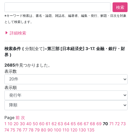
検索
※キーワード検索は、書名・論題、雑誌名、編著者、編集・発行、解題・目次を対象
として検索します。
詳細検索
検索条件
分類[全て]=
第三部 [日本経済史] 3-17. 金融・銀行・財
界
2685
件見つかりました。
表示数
表示順
Page
前
次
1
10
20
30
40
50
60
61
62
63
64
65
66
67
68
69
70
71
72
73
74
75
76
77
78
79
80
90
100
110
120
130
135