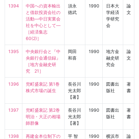
1394
中国への資本輸出
須永
1990
日本大
論
と借款投資会社の
徳武
学経済
文
活動—中日実業会
学研究
社を中心として—

会
［経済集志　
60(2)］
1395
中央銀行会と『中
岡田
1990
地方金
論
央銀行会通信録』

和喜
融史研
文
［地方金融史研
究会
究　21］
1396
兜町盛衰記 第1巻 
長谷川
1990
図書出
著
株式市場の誕生
光太郎
版社
書
【著】
1397
兜町盛衰記 第2巻 
長谷川
1990
図書出
著
明治・大正の相場
光太郎
版社
書
師群像
【著】
1398
再建金本位制下の
平 智
1990
横浜市
論