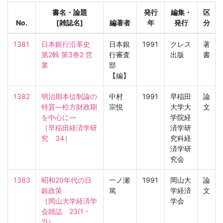
書名・論題
発行
編集・
区
No.
[雑誌名]
編著者
年
発行
分
1381
日本銀行沿革史 
日本銀
1991
クレス
著
第2輯 第3巻2 営
行審査
出版
書
業
部
【編】
1382
明治期本位制論の
中村
1991
早稲田
論
特質—松方財政期
宗悦
大学大
文
を中心に—

学院経
［早稲田経済学研
済学研
究　34］
究科経
済学研
究会
1383
昭和20年代の日
一ノ瀬
1991
岡山大
論
銀政策

篤
学経済
文
［岡山大学経済学
学会
会雑誌　23(1・
2)］