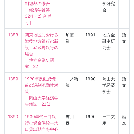
副総裁の場合—

学研究
［経済学論纂　
会
32(1・2) 合併
号］
1388
関東地区における
加藤
1991
地方金
論
戦後地方銀行の新
隆
融史研
文
設—武蔵野銀行の
究会
場合—

［地方金融史研
究　22］
1389
1920年反動恐慌
一ノ瀬
1990
岡山大
論
前の過剰流動性対
篤
学経済
文
策

学会
［岡山大学経済学
会雑誌　22(2)］
1390
1930年代三井銀
吉川
1990
三井文
論
行の資金供給—大
容
庫
文
口貸出動向を中心