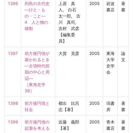
1396
列島の古代史
上原 真
2005
岩波
著
―ひと・も
人, 白石
書店
書
の・こと―　
太一郎, 吉
4　人と物の
川 真司,
移動
吉村 武彦
【編集委
員】
1397
前方後円墳が
大賀 克彦
2005
東海
論
築かれるとき
大学
文
—古墳時代前
史学
期の中心と周
会
辺—

［東海史学　
39］
1398
前方後円墳と
都出 比呂
2005
塙書
著
社会
志【著】
房
書
1399
前方後円墳の
近藤 義郎
2005
青木
著
起源を考える
【著】
書店
書