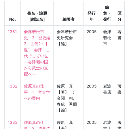
編
書名・論題
発行
集・
区
No.
[雑誌名]
編著者
年
発行
分
1381
会津若松市
会津若松市
2005
会津
著
史　2　歴史編
史研究会
若松
書
2　古代2・中
【編】
市
世1　会津、古
代そして中世
―会津嶺の国
から武士の支
配へ―
1382
佐原真の仕
佐原 真
2005
岩波
著
事　1　考古学
【著】 ;
書店
書
への案内
金関 恕,
春成 秀爾
【編】
1383
佐原真の仕
佐原 真
2005
岩波
著
事　2　道具の
【著】 ;
書店
書