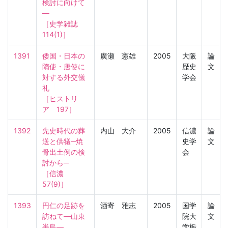
検討に向けて
―

［史学雑誌　
114(1)］
1391
倭国・日本の
廣瀬 憲雄
2005
大阪
論
隋使・唐使に
歴史
文
対する外交儀
学会
礼

［ヒストリ
ア　197］
1392
先史時代の葬
内山 大介
2005
信濃
論
送と供犠─焼
史学
文
骨出土例の検
会
討から─

［信濃　
57(9)］
1393
円仁の足跡を
酒寄 雅志
2005
国学
論
訪ねて―山東
院大
文
半島―

学栃