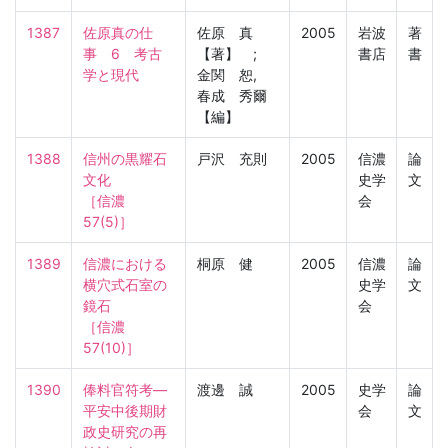
1387
佐原真の仕
佐原 真
2005
岩波
著
事　6　考古
【著】 ;
書店
書
学と現代
金関 恕,
春成 秀爾
【編】
1388
信州の黒耀石
戸沢 充則
2005
信濃
論
文化

史学
文
［信濃　
会
57(5)］
1389
信濃における
桐原 健
2005
信濃
論
横穴式石室の
史学
文
鏡石

会
［信濃　
57(10)］
1390
俸料官符考―
渡邊 誠
2005
史学
論
平安中後期財
会
文
政史研究の再