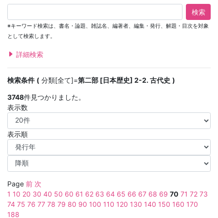
検索
※キーワード検索は、書名・論題、雑誌名、編著者、編集・発行、解題・目次を対象
として検索します。
詳細検索
検索条件
分類[全て]=
第二部 [日本歴史] 2-2. 古代史
3748
件見つかりました。
表示数
表示順
Page
前
次
1
10
20
30
40
50
60
61
62
63
64
65
66
67
68
69
70
71
72
73
74
75
76
77
78
79
80
90
100
110
120
130
140
150
160
170
188