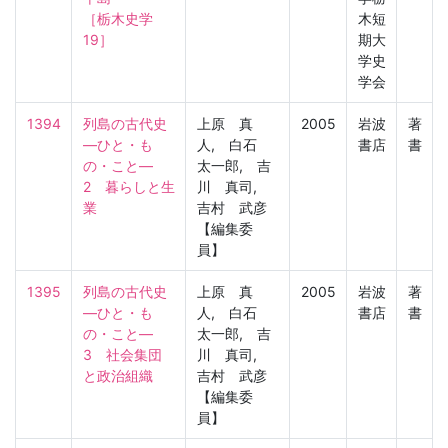
［栃木史学　
木短
19］
期大
学史
学会
1394
列島の古代史
上原 真
2005
岩波
著
―ひと・も
人, 白石
書店
書
の・こと―　
太一郎, 吉
2　暮らしと生
川 真司,
業
吉村 武彦
【編集委
員】
1395
列島の古代史
上原 真
2005
岩波
著
―ひと・も
人, 白石
書店
書
の・こと―　
太一郎, 吉
3　社会集団
川 真司,
と政治組織
吉村 武彦
【編集委
員】