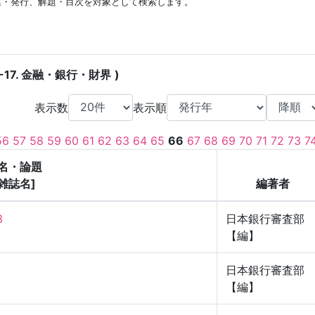
集・発行、解題・目次を対象として検索します。
-17. 金融・銀行・財界
表示数
表示順
56
57
58
59
60
61
62
63
64
65
66
67
68
69
70
71
72
73
7
名・論題
[雑誌名]
編著者
3
日本銀行審査部
【編】
日本銀行審査部
【編】