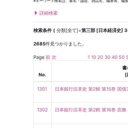
※キーワード検索は、書名・論題、雑誌名、編著者、編
詳細検索
検索条件
分類[全て]=
第三部 [日本経済史] 3
2685
件見つかりました。
Page
前
次
1
10
20
30
40
50
書
No.
1301
日本銀行沿革史 第2輯 第15巻 国債
1302
日本銀行沿革史 第2輯 第16巻 庶務