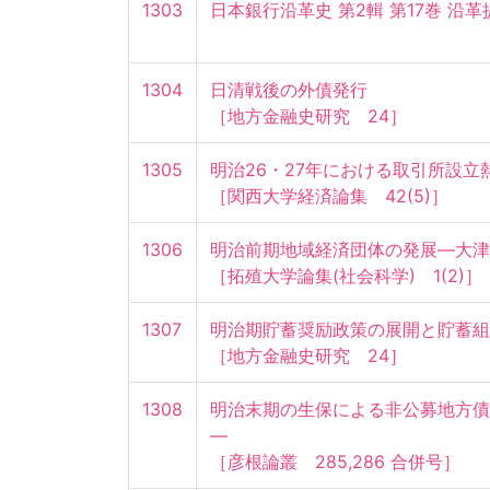
1303
日本銀行沿革史 第2輯 第17巻 沿革
1304
日清戦後の外債発行

［地方金融史研究　24］
1305
明治26・27年における取引所設立熱
［関西大学経済論集　42(5)］
1306
明治前期地域経済団体の発展—大津商
［拓殖大学論集(社会科学)　1(2)］
1307
明治期貯蓄奨励政策の展開と貯蓄組合
［地方金融史研究　24］
1308
明治末期の生保による非公募地方債
—

［彦根論叢　285,286 合併号］