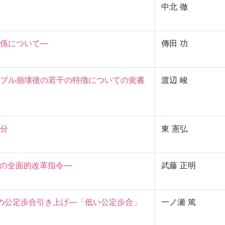
中北 徹
について—

傳田 功
ブル崩壊後の若干の特徴についての覚書
渡辺 峻
］


東 憲弘
の全面的改革指令—

武藤 正明
7年の公定歩合引き上げ—「低い公定歩合」
一ノ瀬 篤