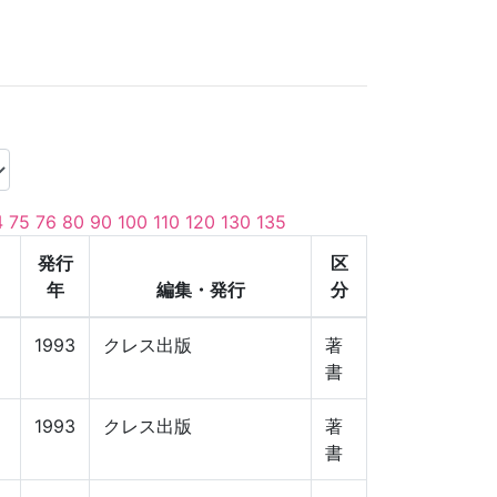
4
75
76
80
90
100
110
120
130
135
発行
区
年
編集・発行
分
1993
クレス出版
著
書
1993
クレス出版
著
書