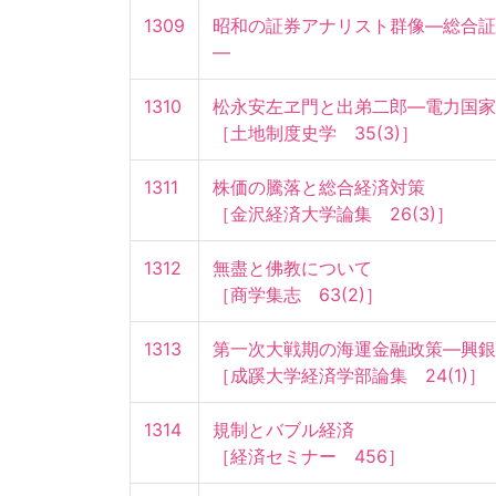
1309
昭和の証券アナリスト群像—総合証
—
1310
松永安左ヱ門と出弟二郎—電力国家管
［土地制度史学　35(3)］
1311
株価の騰落と総合経済対策

［金沢経済大学論集　26(3)］
1312
無盡と佛教について

［商学集志　63(2)］
1313
第一次大戦期の海運金融政策—興銀の
［成蹊大学経済学部論集　24(1)］
1314
規制とバブル経済

［経済セミナー　456］