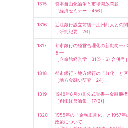
1315
資本自由化論争と市場開放問題

［経済セミナー　456］
1316
近江銀行設立前後—江州商人との関係
［研究紀要　26］
1317
都市銀行の経営合理化の新動向—バ
き—

［立命館経営学　31(5・6) 合併号
1318
都市銀行・地方銀行の「分化」と区分
［地方金融史研究　24］
1319
1948年8月の非公式覚書—金融機構
［創価経営論集　17(2)］
1320
1955年の「金融正常化」と195
政策について—
