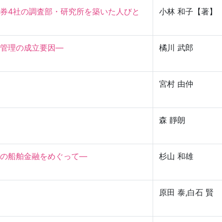
券4社の調査部・研究所を築いた人びと
小林 和子【著】
理の成立要因—

橘川 武郎
宮村 由仲
森 靜朗
船舶金融をめぐって—

杉山 和雄
原田 泰,白石 賢