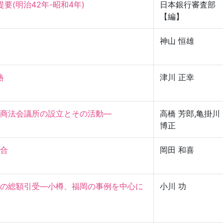
提要(明治42年-昭和4年)
日本銀行審査部
【編】
神山 恒雄


津川 正幸
法会議所の設立とその活動—

高橋 芳郎,亀掛川
博正


岡田 和喜
の総額引受—小樽、福岡の事例を中心に
小川 功