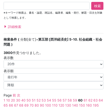
検索
※キーワード検索は、書名・論題、雑誌名、編著者、編集・発行、解題・目次を対象
として検索します。
詳細検索
検索条件
分類[全て]=
第五部 [西洋経済史] 5-10. 社会組織・社会
問題
3900
件見つかりました。
表示数
表示順
Page
前
次
1
10
20
30
40
50
51
52
53
54
55
56
57
58
59
60
61
62
63
64
65
66
67
68
69
70
80
90
100
110
120
130
140
150
160
195