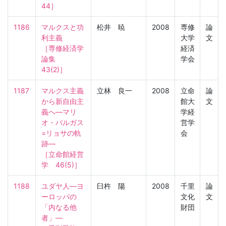
44］
1186
マルクスと功
松井 暁
2008
専修
論
利主義

大学
文
［専修経済学
経済
論集　
学会
43(2)］
1187
マルクス主義
立林 良一
2008
立命
論
から新自由主
館大
文
義へ―マリ
学経
オ・バルガス
営学
=リョサの軌
会
跡―

［立命館経営
学　46(5)］
1188
ユダヤ人―ヨ
臼杵 陽
2008
千里
論
ーロッパの
文化
文
「内なる他
財団
者」―
