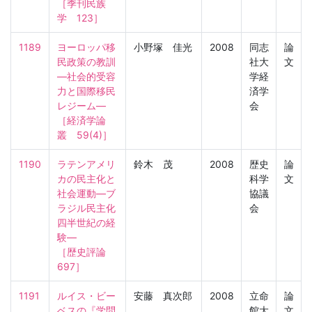
［季刊民族
学　123］
1189
ヨーロッパ移
小野塚 佳光
2008
同志
論
民政策の教訓
社大
文
―社会的受容
学経
力と国際移民
済学
レジーム―

会
［経済学論
叢　59(4)］
1190
ラテンアメリ
鈴木 茂
2008
歴史
論
カの民主化と
科学
文
社会運動―ブ
協議
ラジル民主化
会
四半世紀の経
験―

［歴史評論　
697］
1191
ルイス・ビー
安藤 真次郎
2008
立命
論
ベスの『学問
館大
文