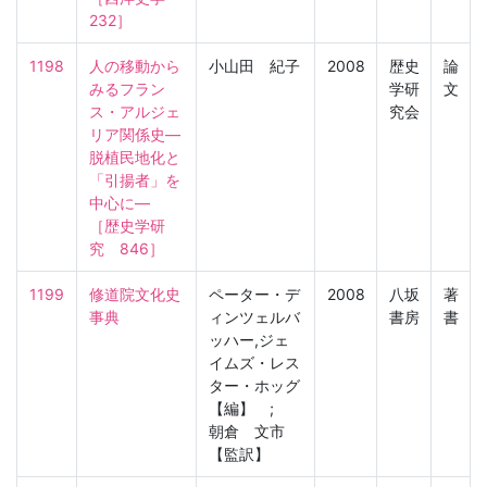
232］
1198
人の移動から
小山田 紀子
2008
歴史
論
みるフラン
学研
文
ス・アルジェ
究会
リア関係史―
脱植民地化と
「引揚者」を
中心に―

［歴史学研
究　846］
1199
修道院文化史
ペーター・デ
2008
八坂
著
事典
ィンツェルバ
書房
書
ッハー,ジェ
イムズ・レス
ター・ホッグ
【編】 ;
朝倉 文市
【監訳】