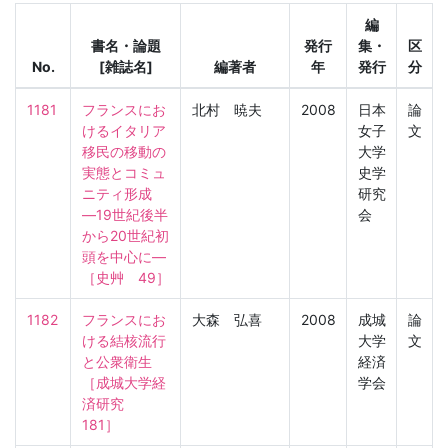
編
書名・論題
発行
集・
区
No.
[雑誌名]
編著者
年
発行
分
1181
フランスにお
北村 暁夫
2008
日本
論
けるイタリア
女子
文
移民の移動の
大学
実態とコミュ
史学
ニティ形成
研究
―19世紀後半
会
から20世紀初
頭を中心に―

［史艸　49］
1182
フランスにお
大森 弘喜
2008
成城
論
ける結核流行
大学
文
と公衆衛生

経済
［成城大学経
学会
済研究　
181］