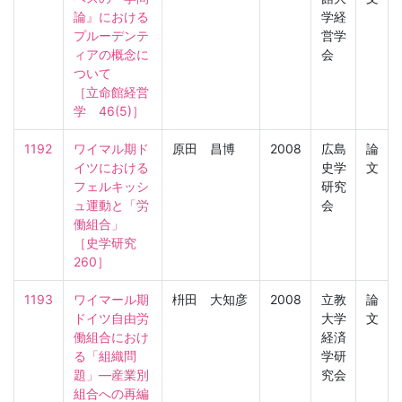
論』における
学経
プルーデンテ
営学
ィアの概念に
会
ついて

［立命館経営
学　46(5)］
1192
ワイマル期ド
原田 昌博
2008
広島
論
イツにおける
史学
文
フェルキッシ
研究
ュ運動と「労
会
働組合」

［史学研究　
260］
1193
ワイマール期
枡田 大知彦
2008
立教
論
ドイツ自由労
大学
文
働組合におけ
経済
る「組織問
学研
題」―産業別
究会
組合への再編