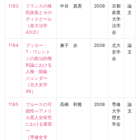
1183
フランスの移
中谷 真憲
2008
京都
論
民政策とその
産業
文
ディスクール

大学
［産大法学　
法学
42(2)］
会
1184
ブッカー・
兼子 歩
2008
北大
論
T・ワシント
史学
文
ンの政治的権
会
利論における
人種・階級・
ジェンダー

［北大史学　
48］
1185
ブルースの可
高橋 和雅
2008
専修
論
能性―アメリ
大学
文
カ黒人史研究
歴史
における展望
学会
―

［専修史学　