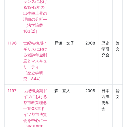
ランスにおけ
る1942年の
出生率上昇の
理由の分析―

［法学論叢　
163(2)］
1196
世紀転換期イ
戸渡 文子
2008
歴史
論
ギリスにおけ
学研
文
る老齢年金制
究会
度とマスキュ
リニティ

［歴史学研
究　844］
1197
世紀転換期ド
森 宜人
2008
日本
論
イツにおける
西洋
文
都市政策理念
史学
―1903年ド
会
イツ都市博覧
会を中心に―

［西洋史学　