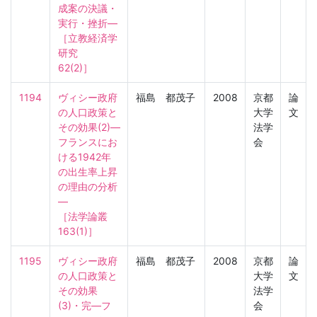
成案の決議・
実行・挫折―

［立教経済学
研究　
62(2)］
1194
ヴィシー政府
福島 都茂子
2008
京都
論
の人口政策と
大学
文
その効果(2)―
法学
フランスにお
会
ける1942年
の出生率上昇
の理由の分析
―

［法学論叢　
163(1)］
1195
ヴィシー政府
福島 都茂子
2008
京都
論
の人口政策と
大学
文
その効果
法学
(3)・完―フ
会