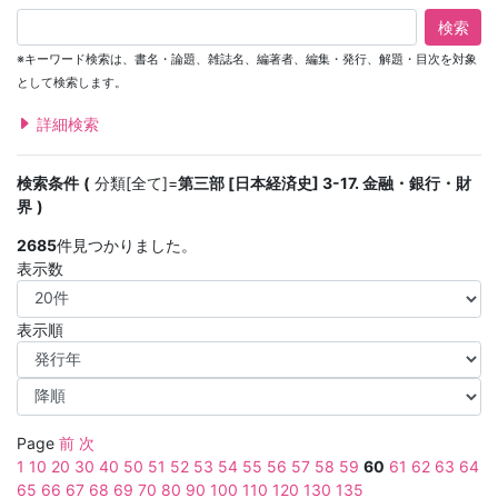
検索
※キーワード検索は、書名・論題、雑誌名、編著者、編集・発行、解題・目次を対象
として検索します。
詳細検索
検索条件
分類[全て]=
第三部 [日本経済史] 3-17. 金融・銀行・財
界
2685
件見つかりました。
表示数
表示順
Page
前
次
1
10
20
30
40
50
51
52
53
54
55
56
57
58
59
60
61
62
63
64
65
66
67
68
69
70
80
90
100
110
120
130
135