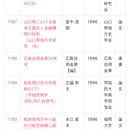
45(3)］
研究
会
1187
山口県における資
畠中 茂
1996
山口
論
本主義化と金融機
朗
県地
文
関の役割

方史
［山口県地方史研
学会
究　76］
1188
広島信用金庫50年
広島信
1996
広島
著
史
用金庫
信用
書
【編】
金庫
1189
戦前期の在日外国
立脇 和
1996
早稲
論
銀行(下)

夫
田大
文
［早稲田商学　
学商
366,367 合併号］
学同
攷会
1190
戦前期地方中小銀
永江 真
1996
福岡
論
行の経営組織と経
夫
大学
文