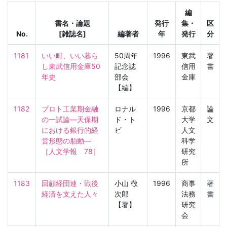
編
書名・論題
発行
集・
区
No.
[雑誌名]
編著者
年
発行
分
1181
いい町、いい暮ら
50周年
1996
東武
著
し東武信用金庫50
記念誌
信用
書
年史
部会
金庫
【編】
1182
プロト工業期金融
ロナル
1996
京都
論
の一試論—天保期
ド・ト
大学
文
における銀行的経
ビ
人文
営形態の胎動—

科学
［人文学報　78］
研究
所
1183
回顧経団連・戦後
小山 敬
1996
商事
著
経済を支えた人々
次郎
法務
書
【著】
研究
会