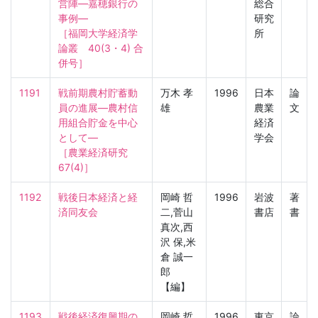
営陣—嘉穂銀行の
総合
事例—

研究
［福岡大学経済学
所
論叢　40(3・4) 合
併号］
1191
戦前期農村貯蓄動
万木 孝
1996
日本
論
員の進展—農村信
雄
農業
文
用組合貯金を中心
経済
として—

学会
［農業経済研究　
67(4)］
1192
戦後日本経済と経
岡崎 哲
1996
岩波
著
済同友会
二,菅山
書店
書
真次,西
沢 保,米
倉 誠一
郎
【編】
1193
戦後経済復興期の
岡崎 哲
1996
東京
論