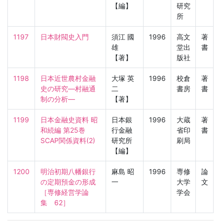
【編】
研究
所
1197
日本財閥史入門
須江 國
1996
高文
著
雄
堂出
書
【著】
版社
1198
日本近世農村金融
大塚 英
1996
校倉
著
史の研究—村融通
二
書房
書
制の分析—
【著】
1199
日本金融史資料 昭
日本銀
1996
大蔵
著
和続編 第25巻 
行金融
省印
書
SCAP関係資料(2)
研究所
刷局
【編】
1200
明治初期八幡銀行
麻島 昭
1996
専修
論
の定期預金の形成

一
大学
文
［専修経営学論
学会
集　62］