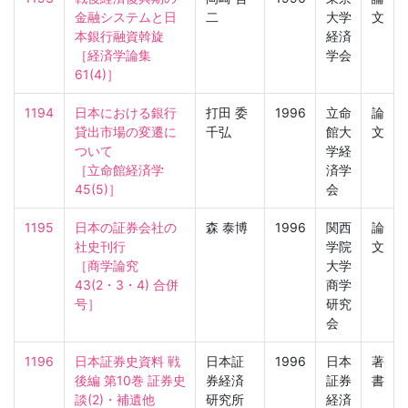
金融システムと日
二
大学
文
本銀行融資斡旋

経済
［経済学論集　
学会
61(4)］
1194
日本における銀行
打田 委
1996
立命
論
貸出市場の変遷に
千弘
館大
文
ついて

学経
［立命館経済学　
済学
45(5)］
会
1195
日本の証券会社の
森 泰博
1996
関西
論
社史刊行

学院
文
［商学論究　
大学
43(2・3・4) 合併
商学
号］
研究
会
1196
日本証券史資料 戦
日本証
1996
日本
著
後編 第10巻 証券史
券経済
証券
書
談(2)・補遺他
研究所
経済