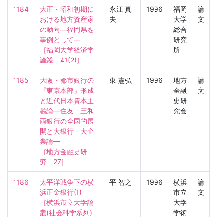
1184
大正・昭和初期に
永江 真
1996
福岡
論
おける地方資産家
夫
大学
文
の動向—福岡県を
総合
事例として—

研究
［福岡大学経済学
所
論叢　41(2)］
1185
大阪・都市銀行の
東 憲弘
1996
地方
論
『東京本部』形成
金融
文
と近代日本資本主
史研
義論—住友・三和
究会
両銀行の全国的展
開と大銀行・大企
業論—

［地方金融史研
究　27］
1186
太平洋戦争下の横
平 智之
1996
横浜
論
浜正金銀行(1)

市立
文
［横浜市立大学論
大学
叢(社会科学系列)　
学術