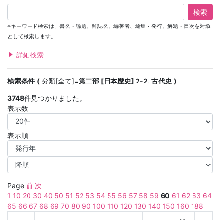
検索
※キーワード検索は、書名・論題、雑誌名、編著者、編集・発行、解題・目次を対象
として検索します。
詳細検索
検索条件
分類[全て]=
第二部 [日本歴史] 2-2. 古代史
3748
件見つかりました。
表示数
表示順
Page
前
次
1
10
20
30
40
50
51
52
53
54
55
56
57
58
59
60
61
62
63
64
65
66
67
68
69
70
80
90
100
110
120
130
140
150
160
188