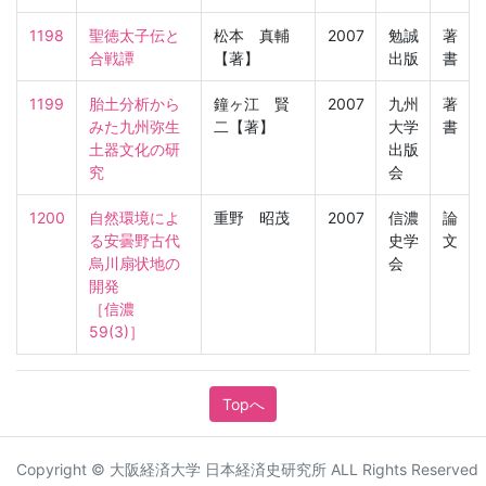
1198
聖徳太子伝と
松本 真輔
2007
勉誠
著
合戦譚
【著】
出版
書
1199
胎土分析から
鐘ヶ江 賢
2007
九州
著
みた九州弥生
二【著】
大学
書
土器文化の研
出版
究
会
1200
自然環境によ
重野 昭茂
2007
信濃
論
る安曇野古代
史学
文
烏川扇状地の
会
開発

［信濃　
59(3)］
Topへ
Copyright © 大阪経済大学 日本経済史研究所 ALL Rights Reserved