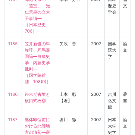
「遺宣」―光
歴史
文
仁天皇の立太
学会
子事情―

［日本歴史　
706］
1185
笠井新也の卑
矢吹 晋
2007
国学
論
弥呼・邪馬臺
院大
文
国論―白鳥史
学
学・内藤史学
批判―

［国学院雑
誌　108(9)］
1186
終末期古墳と
山本 彰
2007
吉川
著
横口式石槨
【著】
弘文
書
館
1187
継体即位前に
堀川 徹
2007
日本
論
おける北陸地
大学
文
方の情勢―継
史学