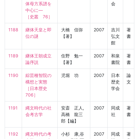
体母方系譜を
会
中心に―

［史叢　76］
1188
継体天皇と即
大橋 信弥
2007
吉川
著
位の謎
【著】
弘文
書
館
1189
継体王朝成立
住野 勉一
2007
和泉
著
論序説
【著】
書院
書
1190
綜芸種智院の
児堀 功
2007
日本
論
構想と実態

歴史
文
［日本歴史　
学会
706］
1191
縄文時代の社
安斎 正人,
2007
同成
著
会考古学
高橋 龍三
社
書
郎【編】
1192
縄文時代の考
小杉 康,谷
2007
同成
著