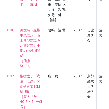
弔い―葬制―
田 泰民,水
ノ江 和同,
矢野 健一
【編】
1196
縄文時代後期
君嶋 論樹
2007
信濃
論
中葉における
史学
文
土器型式にみ
会
た西関東と中
部の地域間関
係

［信濃　
59(9)］
1197
聖徳太子『憲
所 功
2007
京都
論
法十七条』関
産業
文
係研究文献目
大学
録(稿)

法学
［産大法学　
会
40(3・4) 合併
号］