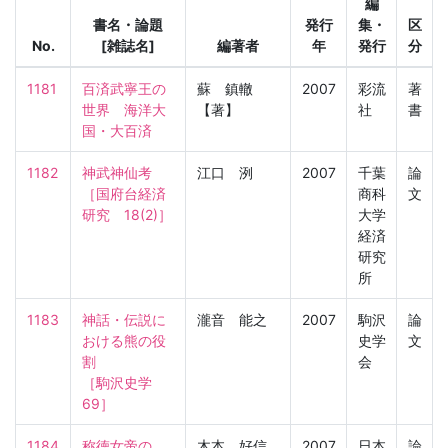
編
書名・論題
発行
集・
区
No.
[雑誌名]
編著者
年
発行
分
1181
百済武寧王の
蘇 鎮轍
2007
彩流
著
世界　海洋大
【著】
社
書
国・大百済
1182
神武神仙考

江口 洌
2007
千葉
論
［国府台経済
商科
文
研究　18(2)］
大学
経済
研究
所
1183
神話・伝説に
瀧音 能之
2007
駒沢
論
おける熊の役
史学
文
割

会
［駒沢史学　
69］
1184
称徳女帝の
木本 好信
2007
日本
論