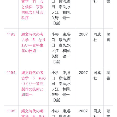
古学　11　心
口 康浩,西
社
書
と信仰―宗教
田 泰民,水
的観念と社会
ノ江 和同,
秩序―
矢野 健一
【編】
1193
縄文時代の考
小杉 康,谷
2007
同成
著
古学　5　なり
口 康浩,西
社
書
わい―食料生
田 泰民,水
産の技術―
ノ江 和同,
矢野 健一
【編】
1194
縄文時代の考
小杉 康,谷
2007
同成
著
古学　6　もの
口 康浩,西
社
書
づくり―道具
田 泰民,水
製作の技術と
ノ江 和同,
組織―
矢野 健一
【編】
1195
縄文時代の考
小杉 康,谷
2007
同成
著
古学　9　死と
口 康浩,西
社
書