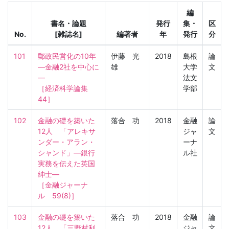
編
書名・論題
発行
集・
区
No.
[雑誌名]
編著者
年
発行
分
101
郵政民営化の10年
伊藤 光
2018
島根
論
―金融2社を中心に
雄
大学
文
―

法文
［経済科学論集　
学部
44］
102
金融の礎を築いた
落合 功
2018
金融
論
12人　「アレキサ
ジャ
文
ンダー・アラン・
ーナ
シャンド」―銀行
ル社
実務を伝えた英国
紳士―

［金融ジャーナ
ル　59(8)］
103
金融の礎を築いた
落合 功
2018
金融
論
12人　「三野村利
ジャ
文