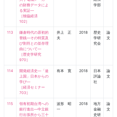
の財務データによ
学部
る実証―

［独協経済　
102］
113
鎌倉時代の原初的
井上 正
2018
歴史
論
替銭―その特質及
夫
学研
文
び割符との並存理
究会
由について―

［歴史学研究　
970］
114
開発経済史―「途
有本 寛
2018
日本
論
上国」日本からの
評論
文
学び―

社
［経済セミナー　
703］
115
領有初期台湾への
波形 昭
2018
地方
論
銀行進出―中立銀
一
金融
文
行出張所から三十
史研