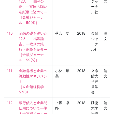
12人　「由利公
ジャ
文
正」―富国の願い
ーナ
を紙幣に込めて―

ル社
［金融ジャーナ
ル　59(4)］
110
金融の礎を築いた
落合 功
2018
金融
論
12人　「福沢諭
ジャ
文
吉」―欧米の銀
ーナ
行・保険を紹介―

ル社
［金融ジャーナ
ル　59(5)］
111
金融危機と企業の
小林 磨
2018
立命
論
流動性マネジメン
美
館大
文
ト

学経
［立命館経営学　
営学
57(3)］
会
112
銀行借入と企業間
上坂 卓
2018
独協
論
信用について―準
郎
大学
文
大手電機メーカー
経済