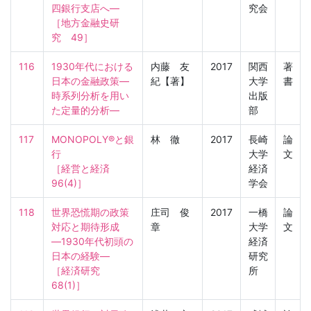
四銀行支店へ―

究会
［地方金融史研
究　49］
116
1930年代における
内藤 友
2017
関西
著
日本の金融政策―
紀【著】
大学
書
時系列分析を用い
出版
た定量的分析―
部
117
MONOPOLY®と銀
林 徹
2017
長崎
論
行

大学
文
［経営と経済　
経済
96(4)］
学会
118
世界恐慌期の政策
庄司 俊
2017
一橋
論
対応と期待形成
章
大学
文
―1930年代初頭の
経済
日本の経験―

研究
［経済研究　
所
68(1)］