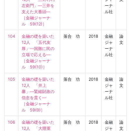
左衛門」―三井を
ーナ
支えた大番頭―

ル社
［金融ジャーナ
ル　59(12)］
104
金融の礎を築いた
落合 功
2018
金融
論
12人　「五代友
ジャ
文
厚」―国難に民の
ーナ
立場で応える―

ル社
［金融ジャーナ
ル　59(10)］
105
金融の礎を築いた
落合 功
2018
金融
論
12人　「井上　
ジャ
文
馨」―緊縮財政の
ーナ
信念を貫く―

ル社
［金融ジャーナ
ル　59(9)］
106
金融の礎を築いた
落合 功
2018
金融
論
12人　「大隈重
ジャ
文