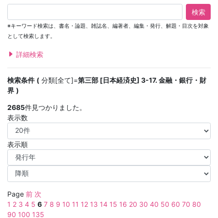
検索
※キーワード検索は、書名・論題、雑誌名、編著者、編集・発行、解題・目次を対象
として検索します。
詳細検索
検索条件
分類[全て]=
第三部 [日本経済史] 3-17. 金融・銀行・財
界
2685
件見つかりました。
表示数
表示順
Page
前
次
1
2
3
4
5
6
7
8
9
10
11
12
13
14
15
16
20
30
40
50
60
70
80
90
100
135