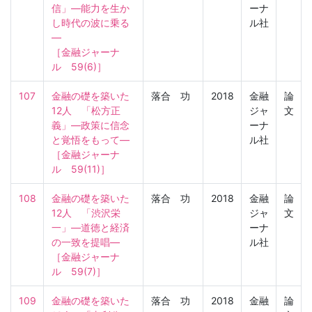
信」―能力を生か
ーナ
し時代の波に乗る
ル社
―

［金融ジャーナ
ル　59(6)］
107
金融の礎を築いた
落合 功
2018
金融
論
12人　「松方正
ジャ
文
義」―政策に信念
ーナ
と覚悟をもって―

ル社
［金融ジャーナ
ル　59(11)］
108
金融の礎を築いた
落合 功
2018
金融
論
12人　「渋沢栄
ジャ
文
一」―道徳と経済
ーナ
の一致を提唱―

ル社
［金融ジャーナ
ル　59(7)］
109
金融の礎を築いた
落合 功
2018
金融
論