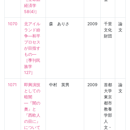
経済学　
58(4)］
1070
北アイル
森 ありさ
2009
千里
論
ランド紛
文化
文
争―和平
財団
プロセス
が目指す
もの―

［季刊民
族学　
127］
1071
即興演技
中村 英男
2009
首都
論
としての
大学
文
暗闇
東京
―『闇の
都市
奧』と
教養
『西欧人
学部
の目に』
人
について
文・