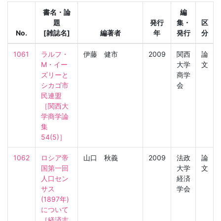
書名・論
編
題
発行
集・
区
No.
[雑誌名]
編著者
年
発行
分
1061
ラルフ・
伊藤 健市
2009
関西
論
M・イー
大学
文
ズリーと
商学
シカゴ市
会
民連盟

［関西大
学商学論
集　
54(5)］
1062
ロシア帝
山口 秋義
2009
法政
論
国第一回
大学
文
人口セン
経済
サス
学会
(1897年)
について

［経済志