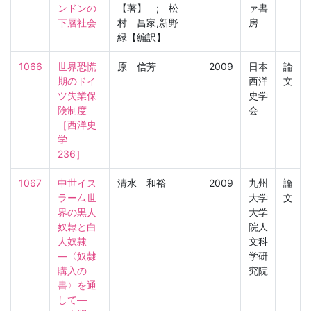
ンドンの
【著】 ; 松
ァ書
下層社会
村 昌家,新野
房
緑【編訳】
1066
世界恐慌
原 信芳
2009
日本
論
期のドイ
西洋
文
ツ失業保
史学
険制度

会
［西洋史
学　
236］
1067
中世イス
清水 和裕
2009
九州
論
ラー厶世
大学
文
界の黒人
大学
奴隷と白
院人
人奴隷
文科
―〈奴隷
学研
購入の
究院
書〉を通
して―
