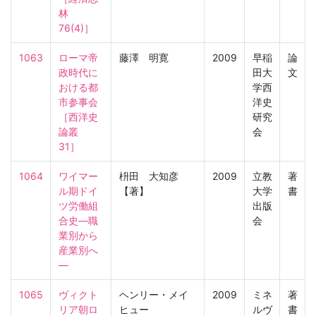
林　
76(4)］
1063
ローマ帝
藤澤 明寛
2009
早稲
論
政時代に
田大
文
おける都
学西
市参事会

洋史
［西洋史
研究
論叢　
会
31］
1064
ワイマー
枡田 大知彦
2009
立教
著
ル期ドイ
【著】
大学
書
ツ労働組
出版
合史―職
会
業別から
産業別へ
―
1065
ヴィクト
ヘンリー・メイ
2009
ミネ
著
リア朝ロ
ヒュー
ルヴ
書