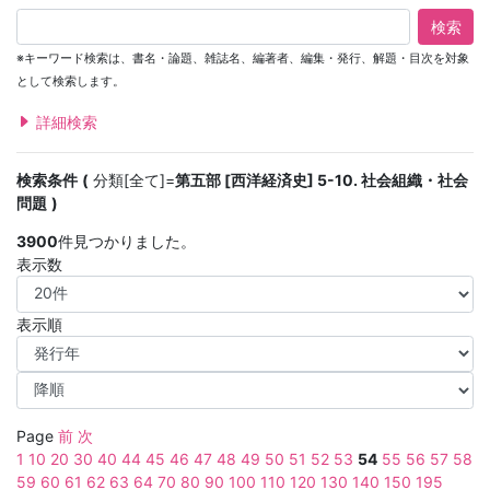
検索
※キーワード検索は、書名・論題、雑誌名、編著者、編集・発行、解題・目次を対象
として検索します。
詳細検索
検索条件
分類[全て]=
第五部 [西洋経済史] 5-10. 社会組織・社会
問題
3900
件見つかりました。
表示数
表示順
Page
前
次
1
10
20
30
40
44
45
46
47
48
49
50
51
52
53
54
55
56
57
58
59
60
61
62
63
64
70
80
90
100
110
120
130
140
150
195