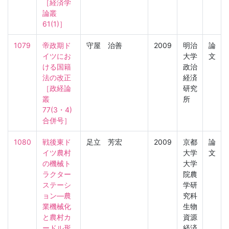
［経済学
論叢　
61(1)］
1079
帝政期ド
守屋 治善
2009
明治
論
イツにお
大学
文
ける国籍
政治
法の改正

経済
［政経論
研究
叢　
所
77(3・4) 
合併号］
1080
戦後東ド
足立 芳宏
2009
京都
論
イツ農村
大学
文
の機械ト
大学
ラクター
院農
ステーシ
学研
ョン―農
究科
業機械化
生物
と農村カ
資源
ードル形
経済