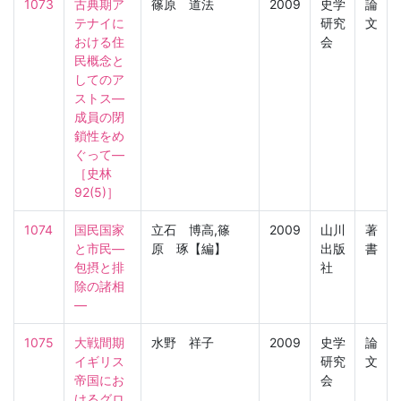
1073
古典期ア
篠原 道法
2009
史学
論
テナイに
研究
文
おける住
会
民概念と
してのア
ストス―
成員の閉
鎖性をめ
ぐって―

［史林　
92(5)］
1074
国民国家
立石 博高,篠
2009
山川
著
と市民―
原 琢【編】
出版
書
包摂と排
社
除の諸相
―
1075
大戦間期
水野 祥子
2009
史学
論
イギリス
研究
文
帝国にお
会
けるグロ