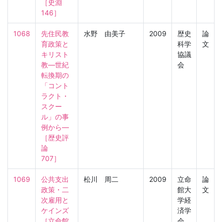
［史淵　
146］
1068
先住民教
水野 由美子
2009
歴史
論
育政策と
科学
文
キリスト
協議
教―世紀
会
転換期の
「コント
ラクト・
スクー
ル」の事
例から―

［歴史評
論　
707］
1069
公共支出
松川 周二
2009
立命
論
政策・二
館大
文
次雇用と
学経
ケインズ

済学
［立命館
会