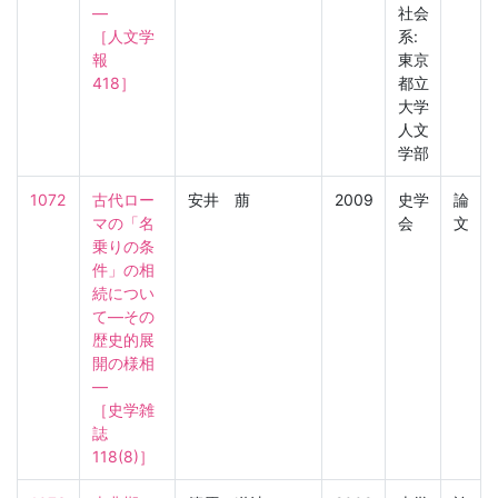
―

社会
［人文学
系:
報　
東京
418］
都立
大学
人文
学部
1072
古代ロー
安井 萠
2009
史学
論
マの「名
会
文
乗りの条
件」の相
続につい
て―その
歴史的展
開の様相
―

［史学雑
誌　
118(8)］