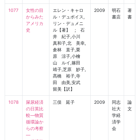
1077
女性の目
エレン・キャロ
2009
明石
著
からみた
ル・デュボイス,
書店
書
アメリカ
リン・デュメニ
史
ル【著】 ; 石
井 紀子,小川
真和子,北 美幸,
倉林 直子,栗
原 涼子,小檜
山 ルイ,篠田
靖子,芝原 妙子,
髙橋 裕子,寺
田 由美,安武
留美【訳】
1078
屎尿経済
三俣 延子
2009
同志
論
の日英比
社大
文
較―物質
学経
循環論か
済学
らの考察
会
―
