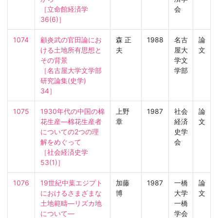
［立命館経済学　
会
36(6)］
1074
顧炎武の官田論にお
森 正
1988
名古
論
ける土地所有思想と
夫
屋大
文
その背景

学文
［名古屋大学文学部
学部
研究論集(史学)　
34］
1075
1930年代の中国の棉
上野
1987
社会
論
花生産—棉花生産者
章
経済
文
についての2つの理
史学
解をめぐって

会
［社会経済史学　
53(1)］
1076
19世紀中葉エジプト
加藤
1987
一橋
論
におけるさまざまな
博
大学
文
土地範疇—リズカ地
一橋
について—

学会