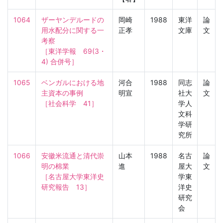
1064
ザーヤンデルードの
岡崎
1988
東洋
論
用水配分に関する一
正孝
文庫
文
考察

［東洋学報　69(3・
4) 合併号］
1065
ベンガルにおける地
河合
1988
同志
論
主資本の事例

明宣
社大
文
［社会科学　41］
学人
文科
学研
究所
1066
安徽米流通と清代崇
山本
1988
名古
論
明の棉業

進
屋大
文
［名古屋大学東洋史
学東
研究報告　13］
洋史
研究
会