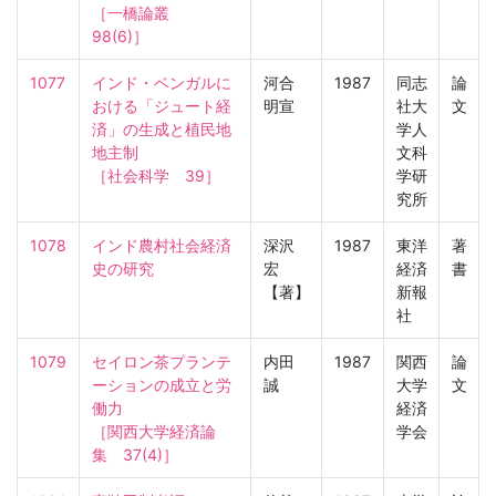
［一橋論叢　
98(6)］
1077
インド・ベンガルに
河合
1987
同志
論
おける「ジュート経
明宣
社大
文
済」の生成と植民地
学人
地主制

文科
［社会科学　39］
学研
究所
1078
インド農村社会経済
深沢
1987
東洋
著
史の研究
宏
経済
書
【著】
新報
社
1079
セイロン茶プランテ
内田
1987
関西
論
ーションの成立と労
誠
大学
文
働力

経済
［関西大学経済論
学会
集　37(4)］