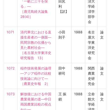
「一畝に三千を採
田尻
済大
る」—

利
学経
［鹿児島経大論集　
【訳】
済学
28(4)］
部学
会
1071
清代華北における直
小田
1988
名古
論
接生産者の一側面―
則子
屋大
文
民間宗教の伝播から
学東
見た農村社会―

洋史
［名古屋大学東洋史
研究
研究報告　13］
会
1072
稲作技術発展の論理
田中
1988
関西
論
—アジア稲作の比較
耕司
農業
文
技術論に向けて—

史研
［農業史年報　2］
究会
1073
解放後における中国
王 振
1988
立命
論
農業発展の道—中日
鎖
館大
文
両国農業比較の視点
学経
から—

済学