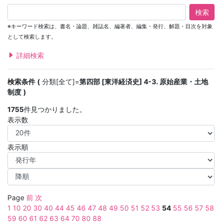
検索
※キーワード検索は、書名・論題、雑誌名、編著者、編集・発行、解題・目次を対象
として検索します。
詳細検索
検索条件
分類[全て]=
第四部 [東洋経済史] 4-3. 原始産業・土地
制度
1755
件見つかりました。
表示数
表示順
Page
前
次
1
10
20
30
40
44
45
46
47
48
49
50
51
52
53
54
55
56
57
58
59
60
61
62
63
64
70
80
88