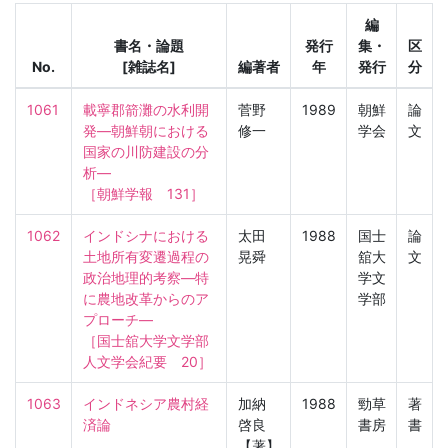
編
書名・論題
発行
集・
区
No.
[雑誌名]
編著者
年
発行
分
1061
載寧郡箭灘の水利開
菅野
1989
朝鮮
論
発—朝鮮朝における
修一
学会
文
国家の川防建設の分
析—

［朝鮮学報　131］
1062
インドシナにおける
太田
1988
国士
論
土地所有変遷過程の
晃舜
舘大
文
政治地理的考察—特
学文
に農地改革からのア
学部
プローチ—

［国士舘大学文学部
人文学会紀要　20］
1063
インドネシア農村経
加納
1988
勁草
著
済論
啓良
書房
書
【著】