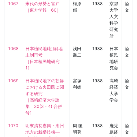
1067
宋代の形勢と官戸

梅原
1988
京都
論
［東方学報　60］
郁
大学
文
人文
科学
研究
所
1068
日本植民地(朝鮮)地
浅田
1988
日本
論
主制再考

喬二
植民
文
［日本植民地研究　
地研
1］
究会
1069
日本植民地下の朝鮮
宮塚
1988
高崎
論
における火田民に関
利雄
経済
文
する研究

大学
［高崎経済大学論
学会
集　30(3・4) 合併
号］
1070
明末清初嘉興・湖州
周 匡
1988
鹿児
論
地方の栽桑技術—
明著,
島経
文