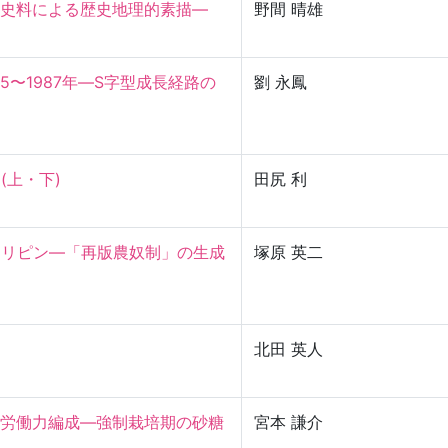
料による歴史地理的素描—

野間 晴雄
5〜1987年—S字型成長経路の
劉 永鳳
・下)

田尻 利
ィリピン—「再版農奴制」の生成
塚原 英二
北田 英人
労働力編成—強制栽培期の砂糖
宮本 謙介