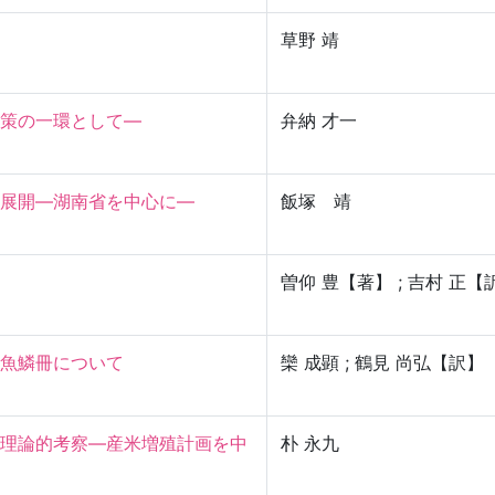
草野 靖
の一環として—

弁納 才一
開―湖南省を中心に―

飯塚 靖
曽仰 豊【著】 ; 吉村 正【
鱗冊について

欒 成顕 ; 鶴見 尚弘【訳】
理論的考察—産米増殖計画を中
朴 永九