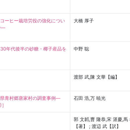
コーヒー栽培労役の強化につい
大橋 厚子


930年代後半の砂糖・椰子産品を
中野 聡
渡部 武,陳 文華【編】
青村郷唐家村の調査事例—

石田 浩,万 暁光
)］
郭 文韜,曹 隆恭,宋 湛慶,馬
【著】 ; 渡辺 武【訳】