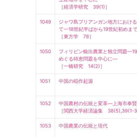
［経済学研究　39(1)］
1049
ジャワ島プリアンガン地方における
て—18世紀半ばから19世紀初めまで—
［東方学　78］
1050
フィリピン輸出農業と独立問題—1
めぐる特恵問題を中心に—

［一橋研究　14(2)］
1051
中国の稲作起源
1052
中国農村の伝統と変革—上海市奉賢県
［関西大学経済論集　38(5),39(1-3
1053
中国農業の伝統と現代