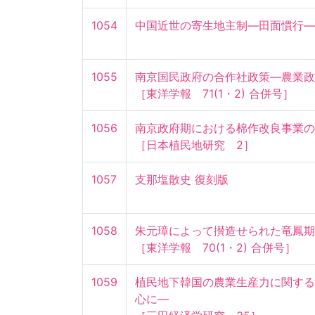
1054
中国近世の寄生地主制—田面慣行—
1055
南京国民政府の合作社政策—農業政策
［東洋学報　71(1・2) 合併号］
1056
南京政府期における棉作改良事業の展
［日本植民地研究　2］
1057
支那塩散史 復刻版
1058
朱元璋によって攅造せられた竜鳳期魚
［東洋学報　70(1・2) 合併号］
1059
植民地下韓国の農業生産力に関する
心に—
