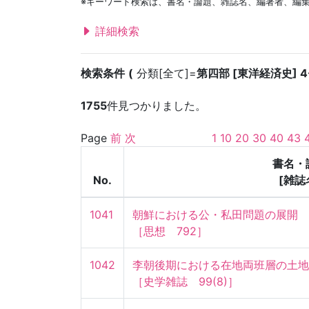
※キーワード検索は、書名・論題、雑誌名、編著者、編
詳細検索
検索条件
分類[全て]=
第四部 [東洋経済史] 
1755
件見つかりました。
Page
前
次
1
10
20
30
40
43
書名・
No.
[雑誌
1041
朝鮮における公・私田問題の展開

［思想　792］
1042
李朝後期における在地両班層の土地相
［史学雑誌　99(8)］