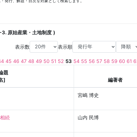
集・発行、解題・目次を対象として検索します。
4-3. 原始産業・土地制度
表示数
表示順
44
45
46
47
48
49
50
51
52
53
54
55
56
57
58
59
60
61
6
論題
名]
編著者
宮嶋 博史
続

山内 民博