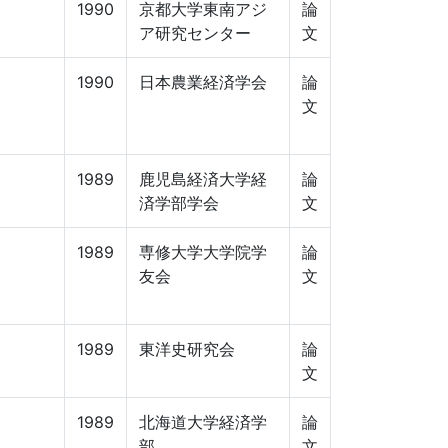
1990
京都大学東南アジ
論
ア研究センター
文
1990
日本農業経済学会
論
文
1989
鹿児島経済大学経
論
済学部学会
文
1989
専修大学大学院学
論
友会
文
1989
東洋史研究会
論
文
1989
北海道大学経済学
論
部
文