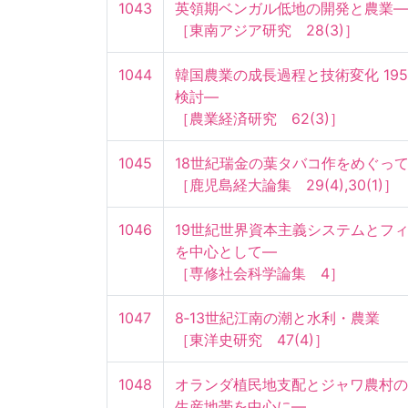
1043
英領期ベンガル低地の開発と農業—史
［東南アジア研究　28(3)］
1044
韓国農業の成長過程と技術変化 195
検討—

［農業経済研究　62(3)］
1045
18世紀瑞金の葉タバコ作をめぐって(上
［鹿児島経大論集　29(4),30(1)］
1046
19世紀世界資本主義システムとフ
を中心として—

［専修社会科学論集　4］
1047
8‐13世紀江南の潮と水利・農業

［東洋史研究　47(4)］
1048
オランダ植民地支配とジャワ農村の
生産地帯を中心に—
