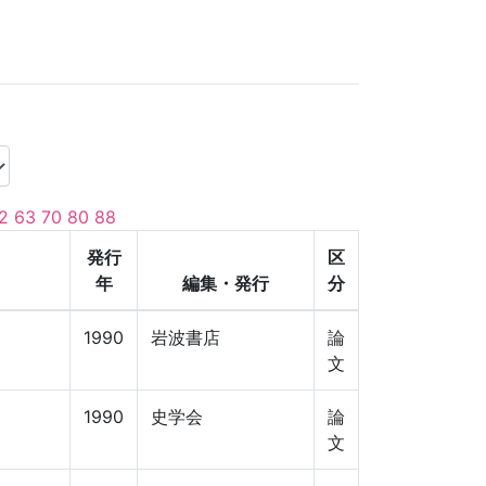
2
63
70
80
88
発行
区
年
編集・発行
分
1990
岩波書店
論
文
1990
史学会
論
文