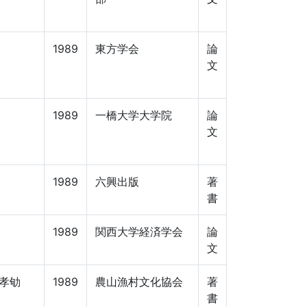
1989
東方学会
論
文
1989
一橋大学大学院
論
文
1989
六興出版
著
書
1989
関西大学経済学会
論
文
 孝劬
1989
農山漁村文化協会
著
書