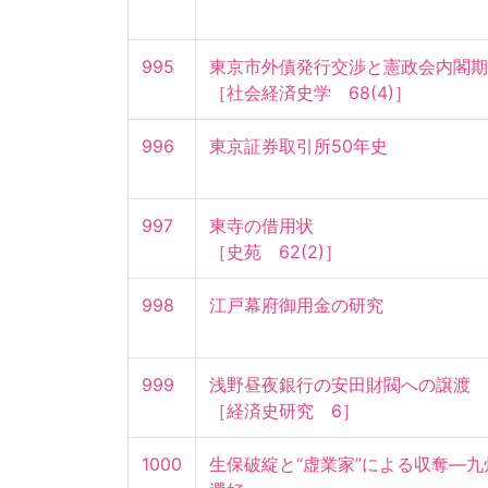
995
東京市外債発行交渉と憲政会内閣期の金
［社会経済史学　68(4)］
996
東京証券取引所50年史
997
東寺の借用状

［史苑　62(2)］
998
江戸幕府御用金の研究
999
浅野昼夜銀行の安田財閥への譲渡

［経済史研究　6］
1000
生保破綻と“虚業家”による収奪—