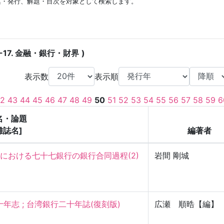
集・発行、解題・目次を対象として検索します。
-17. 金融・銀行・財界
表示数
表示順
2
43
44
45
46
47
48
49
50
51
52
53
54
55
56
57
58
59
6
名・論題
雑誌名]
編著者
における七十七銀行の銀行合同過程(2)
岩間 剛城
志 ; 台湾銀行二十年誌(復刻版)
広瀬 順晧【編】