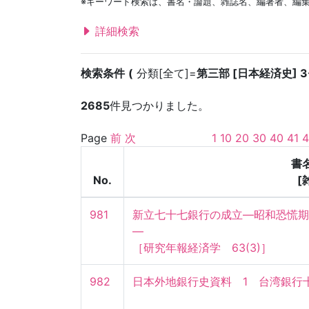
※キーワード検索は、書名・論題、雑誌名、編著者、編
詳細検索
検索条件
分類[全て]=
第三部 [日本経済史] 3
2685
件見つかりました。
Page
前
次
1
10
20
30
40
41
4
書
No.
[
981
新立七十七銀行の成立—昭和恐慌期
—

［研究年報経済学　63(3)］
982
日本外地銀行史資料　1　台湾銀行十年