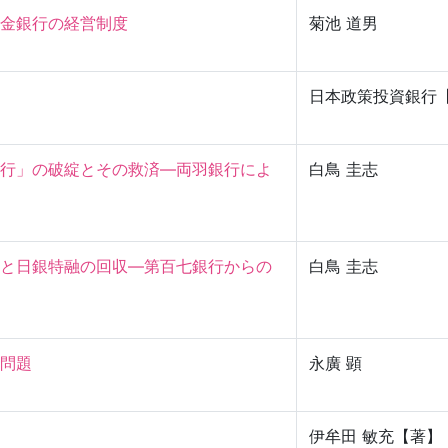
銀行の経営制度

菊池 道男
日本政策投資銀行
行」の破綻とその救済—両羽銀行によ
白鳥 圭志
と日銀特融の回収—第百七銀行からの
白鳥 圭志
題

永廣 顕
伊牟田 敏充【著】