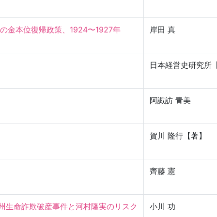
本位復帰政策、1924〜1927年

岸田 真
日本経営史研究所
阿諏訪 青美
賀川 隆行【著】
齊藤 憲
九州生命詐欺破産事件と河村隆実のリスク
小川 功