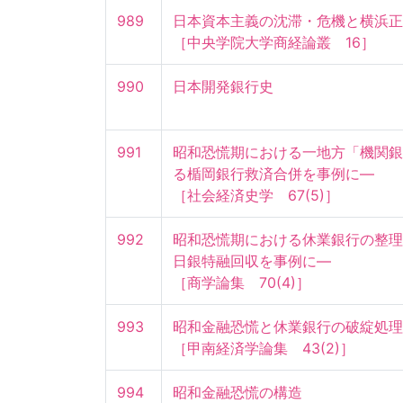
989
日本資本主義の沈滞・危機と横浜正金
［中央学院大学商経論叢　16］
990
日本開発銀行史
991
昭和恐慌期における一地方「機関銀
る楯岡銀行救済合併を事例に—

［社会経済史学　67(5)］
992
昭和恐慌期における休業銀行の整理
日銀特融回収を事例に—

［商学論集　70(4)］
993
昭和金融恐慌と休業銀行の破綻処理問
［甲南経済学論集　43(2)］
994
昭和金融恐慌の構造