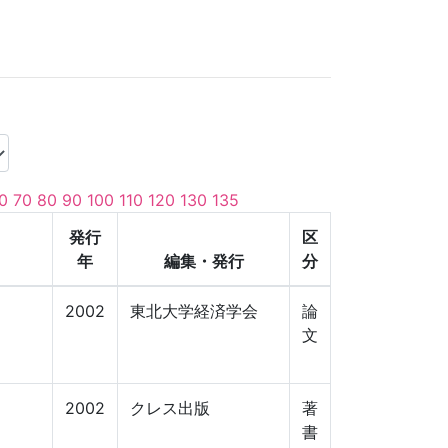
0
70
80
90
100
110
120
130
135
発行
区
年
編集・発行
分
2002
東北大学経済学会
論
文
2002
クレス出版
著
書