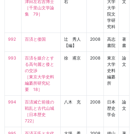
津田左右吉博士

右
大学
文
［千里山文学論
大学
集　79］
院文
学研
究科
992
百済と倭国
辻 秀人
2008
高志
著
【編】
書院
書
993
百済を媒介とす
徐 甫京
2008
東京
論
る高句麗と倭と
大学
文
の交渉

史料
［東京大学史料
編纂
編纂所研究紀
所
要　18］
994
百済滅亡前後の
八木 充
2008
日本
論
戦乱と古代山城

歴史
文
［日本歴史　
学会
722］
995
百済王氏と古代
大坪 秀
2008
雄山
著