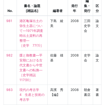
編
書名・論題
発行
集・
区
No.
[雑誌名]
編著者
年
発行
分
981
港区亀塚出土の
下島 綾
2008
三田
論
弥生土器につい
美
史学
文
て―1971年調査
会
時出土資料の再
整理―

［史学　77(1)］
982
牒と御教書―平
佐藤 雄
2008
史学
論
安期における古
基
会
文
代文書から中世
文書への転換―

［史学雑誌　
117(9)］
983
現代の考古学　
高濱 秀
2008
朝倉
著
4　生産と技術の
【編】
書店
書
考古学