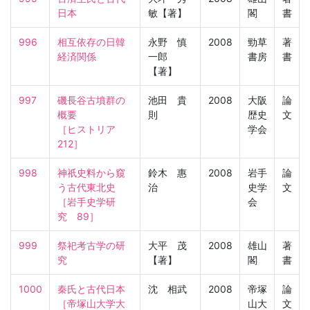
日本
敏【著】
閣
書
996
相互依存の日韓
永野 慎
2008
勁草
著
経済関係
一郎
書房
書
【著】
997
磯長谷古墳群の
池田 貴
2008
大阪
論
概要

則
歴史
文
［ヒストリア　
学会
212］
998
神祇史料から窺
鈴木 惠
2008
岩手
論
う古代東北史

治
史学
文
［岩手史学研
会
究　89］
999
祭祀考古学の研
大平 茂
2008
雄山
著
究
【著】
閣
書
1000
秦氏と古代日本

沈 相武
2008
帝塚
論
［帝塚山大学大
山大
文