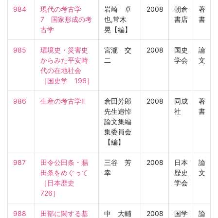
984
現代の考古学　
岩崎 卓
2008
朝倉
著
7　国家形成の考
也,常木
書店
書
古学
晃【編】
985
環境史・災害史
宮瀧 交
2008
国史
論
からみた平安時
二
学会
文
代の在地社会

［国史学　196］
986
生産の考古学Ⅱ
倉田芳郎
2008
同成
著
先生追悼
社
書
論文集編
集委員会
【編】
987
田令公田条・賜
三谷 芳
2008
日本
論
田条をめぐって

幸
歴史
文
［日本歴史　
学会
726］
988
田部に関する基
中 大輔
2008
国学
論