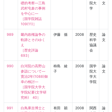
礎的考察―三島
院大
文
武村屯倉の事例
学
を中心に―

［国学院雑誌　
109(11)］
989
畿内政権論争の
伊藤 循
2008
歴史
論
軌跡とそのゆく
科学
文
え

協議
［歴史評論　
会
693］
990
白河院の高野山
柿島 綾
2008
国学
論
参詣について―
子
院大
文
寛治2年(1088)御
学大
幸の検討―

学院
［国学院大学大
学院紀要(文学研
究科)　40］
991
白鳥庫吉博士と
有田 穎
2008
関西
論