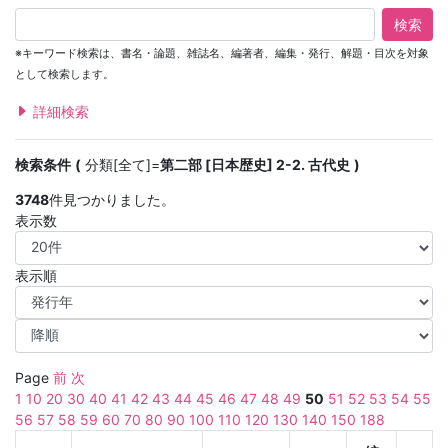
検索
※キーワード検索は、書名・論題、雑誌名、編著者、編集・発行、解題・目次を対象
として検索します。
詳細検索
検索条件
分類[全て]=
第二部 [日本歴史] 2-2. 古代史
3748
件見つかりました。
表示数
表示順
Page
前
次
1
10
20
30
40
41
42
43
44
45
46
47
48
49
50
51
52
53
54
55
56
57
58
59
60
70
80
90
100
110
120
130
140
150
188