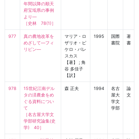
年間以降の順天
府宝坻県の事例
より—

［史林　78(1)］
977
真の農地改革を
マリア・ロ
1995
国際
著
めざして—フィ
ザリオ・ピ
書院
書
リピン—
ケロ・バレ
スカス
【著】 ; 角
谷 多佳子
【訳】
978
15世紀江南デル
森 正夫
1994
名古
論
タの済農倉をめ
屋大
文
ぐる資料につい
学文
て

学部
［名古屋大学文
学部研究論集(史
学)　40］