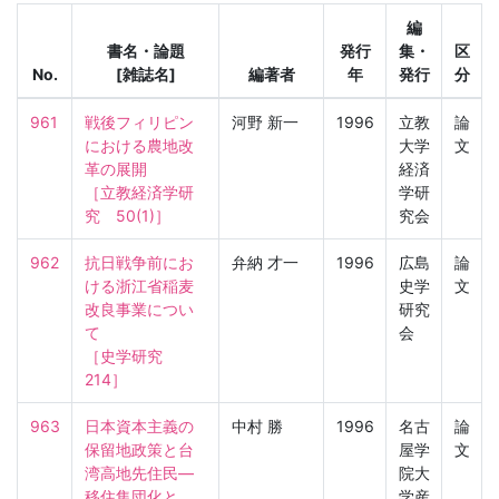
編
書名・論題
発行
集・
区
No.
[雑誌名]
編著者
年
発行
分
961
戦後フィリピン
河野 新一
1996
立教
論
における農地改
大学
文
革の展開

経済
［立教経済学研
学研
究　50(1)］
究会
962
抗日戦争前にお
弁納 才一
1996
広島
論
ける浙江省稲麦
史学
文
改良事業につい
研究
て

会
［史学研究　
214］
963
日本資本主義の
中村 勝
1996
名古
論
保留地政策と台
屋学
文
湾高地先住民—
院大
移住集団化と
学産