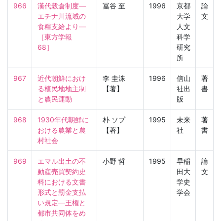
966
漢代穀倉制度—
冨谷 至
1996
京都
論
エチナ川流域の
大学
文
食糧支給より—

人文
［東方学報　
科学
68］
研究
所
967
近代朝鮮におけ
李 圭洙
1996
信山
著
る植民地地主制
【著】
社出
書
と農民運動
版
968
1930年代朝鮮に
朴 ソプ
1995
未来
著
おける農業と農
【著】
社
書
村社会
969
エマル出土の不
小野 哲
1995
早稲
論
動産売買契約史
田大
文
料における文書
学史
形式と罰金支払
学会
い規定—王権と
都市共同体をめ