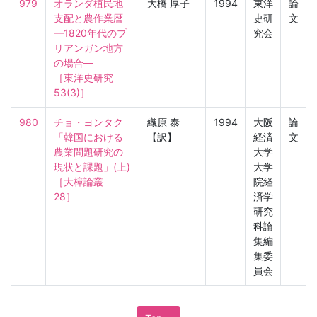
979
オランダ植民地
大橋 厚子
1994
東洋
論
支配と農作業暦
史研
文
—1820年代のプ
究会
リアンガン地方
の場合—

［東洋史研究　
53(3)］
980
チョ・ヨンタク
織原 泰
1994
大阪
論
「韓国における
【訳】
経済
文
農業問題研究の
大学
現状と課題」(上)

大学
［大樟論叢　
院経
28］
済学
研究
科論
集編
集委
員会