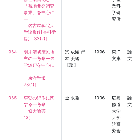
「蕃地開発調査
業科
事業」を中心に
学研
—

究所
［名古屋学院大
学論集(社会科学
篇)　33(2)］
964
明末清初庶民地
欒 成顕,岸
1996
東洋
論
主の一考察—朱
本 美緒
文庫
文
学源戸を中心に
【訳】
—

［東洋学報　
78(1)］
965
李朝の綿作に関
金 永徽
1996
広島
論
する一考察

修道
文
［修大論叢　
大学
18］
大学
院研
究会