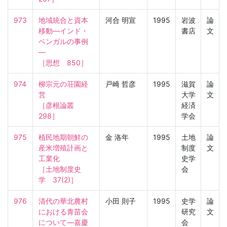
973
地域統合と資本
河合 明宣
1995
岩波
論
移動—インド・
書店
文
ベンガルの事例
—

［思想　850］
974
柳宗元の荘園経
戸崎 哲彦
1995
滋賀
論
営

大学
文
［彦根論叢　
経済
298］
学会
975
植民地期朝鮮の
金 洛年
1995
土地
論
産米増殖計画と
制度
文
工業化

史学
［土地制度史
会
学　37(2)］
976
清代の華北農村
小田 則子
1995
史学
論
における青苗会
研究
文
について—嘉慶
会