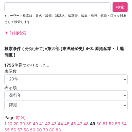
検索
※キーワード検索は、書名・論題、雑誌名、編著者、編集・発行、解題・目次を対象
として検索します。
詳細検索
検索条件
分類[全て]=
第四部 [東洋経済史] 4-3. 原始産業・土地
制度
1755
件見つかりました。
表示数
表示順
Page
前
次
1
10
20
30
39
40
41
42
43
44
45
46
47
48
49
50
51
52
53
54
55
56
57
58
59
60
70
80
88