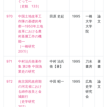
ぐって—

［史観　133］
970
中国土地改革工
田原 史起
1995
一橋
論
作隊の基礎的考
大学
文
察—1950年土地
大学
改革における農
院
村基層工作の機
能—

［一橋研究　
20(1)］
971
中村治兵衛著作
中村 治兵
1995
刀水
著
集 第2巻 中国漁
衛【著】
書房
書
業史の研究
972
南京国民政府期
中田 昭一
1995
広島
論
の河北省におけ
史学
文
る綿作改良と金
研究
城銀行

会
［史学研究　
207］