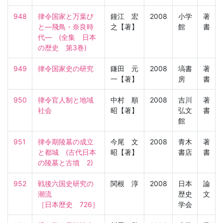
948
律令国家と万葉び
鐘江 宏
2008
小学
著
と―飛鳥・奈良時
之【著】
館
書
代―　(全集　日本
の歴史　第3巻)
949
律令国家史の研究
鎌田 元
2008
塙書
著
一【著】
房
書
950
律令官人制と地域
中村 順
2008
吉川
著
社会
昭【著】
弘文
書
館
951
律令期陵墓の成立
今尾 文
2008
青木
著
と都城　(古代日本
昭【著】
書店
書
の陵墓と古墳　2)
952
戦後六国史研究の
関根 淳
2008
日本
論
潮流

歴史
文
［日本歴史　726］
学会