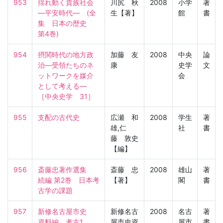
953
揺れ動く貴族社会
川尻 秋
2008
小学
著
―平安時代―　(全
生【著】
館
書
集　日本の歴史　
第4巻)
954
摂関時代の地方政
加藤 友
2008
中央
論
治―受領たちのネ
康
史学
文
ットワークを媒介
会
として考える―

［中央史学　31］
955
支配の古代史
広瀬 和
2008
学生
著
雄,仁
社
書
藤 敦史
【編】
956
斎藤忠著作選集　
斎藤 忠
2008
雄山
著
続編 第2巻　日本考
【著】
閣
書
古学の課題
957
新修名古屋市史　
新修名古
2008
名古
著
資料編　考古1
屋市史資
屋市
書