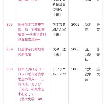
料編編集
委員会
【編】
958
新修茨木市史史料
茨木市史
2008
茨木
著
集　12　将軍山古
編さん室
市
書
墳群Ⅱ―考古学資料
【編】
調査報告集2―
959
日唐律令比較研究
大津 透
2008
山川
著
の新段階
【編】
出版
書
社
960
日本におけるヨー
ラファエ
2008
北大
論
ロッパ近代考古学
ル・アバ
史学
文
思想の導入―「三
会
時代法」および
「先史」の観念を
中心として―

［北大史学　48］