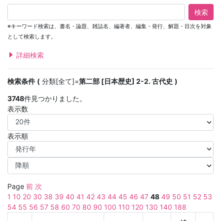
検索
※キーワード検索は、書名・論題、雑誌名、編著者、編集・発行、解題・目次を対象
として検索します。
詳細検索
検索条件
分類[全て]=
第二部 [日本歴史] 2-2. 古代史
3748
件見つかりました。
表示数
表示順
Page
前
次
1
10
20
30
38
39
40
41
42
43
44
45
46
47
48
49
50
51
52
53
54
55
56
57
58
60
70
80
90
100
110
120
130
140
188