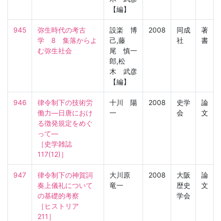
【編】
945
弥生時代の考古
設楽 博
2008
同成
著
学　8　集落からよ
己,藤
社
書
む弥生社会
尾 慎一
郎,松
木 武彦
【編】
946
律令制下の技術労
十川 陽
2008
史学
論
働力―日唐におけ
一
会
文
る徴発規定をめぐ
って―

［史学雑誌　
117(12)］
947
律令制下の神賀詞
大川原
2008
大阪
論
奏上儀礼について
竜一
歴史
文
の基礎的考察

学会
［ヒストリア　
211］