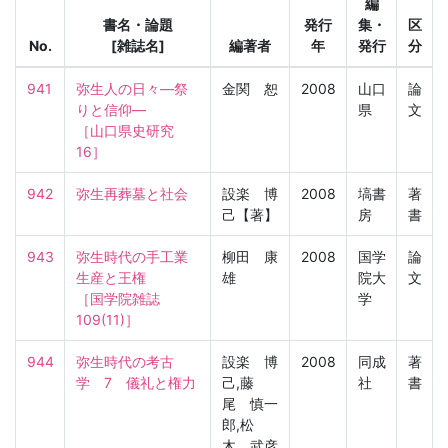
編
書名・論題
発行
集・
区
No.
[雑誌名]
編著者
年
発行
分
941
弥生人の日々―祭
金関 恕
2008
山口
論
りと信仰―

県
文
［山口県史研究　
16］
942
弥生再葬墓と社会
設楽 博
2008
塙書
著
己【著】
房
書
943
弥生時代の手工業
柳田 康
2008
国学
論
生産と王権

雄
院大
文
［国学院雑誌　
学
109(11)］
944
弥生時代の考古
設楽 博
2008
同成
著
学　7　儀礼と権力
己,藤
社
書
尾 慎一
郎,松
木 武彦