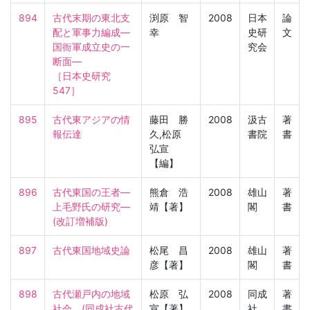
894
古代末期の東北支
渕原 智
2008
日本
論
配と軍事力編成―
幸
史研
文
国衙軍成立史の一
究会
断面―

［日本史研究　
547］
895
古代東アジアの情
藤田 勝
2008
汲古
著
報伝達
久,松原
書院
書
弘宣
【編】
896
古代東国の王者―
熊倉 浩
2008
雄山
著
上毛野氏の研究― 
靖【著】
閣
書
(改訂増補版)
897
古代東国地域史論
松尾 昌
2008
雄山
著
彦【著】
閣
書
898
古代瀬戸内の地域
松原 弘
2008
同成
著
社会　(同成社古代
宣【著】
社
書