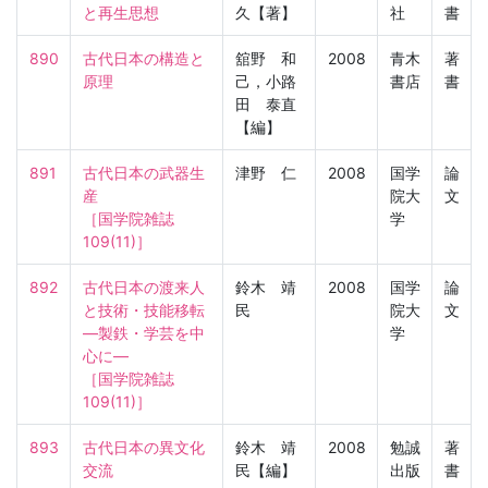
と再生思想
久【著】
社
書
890
古代日本の構造と
舘野 和
2008
青木
著
原理
己，小路
書店
書
田 泰直
【編】
891
古代日本の武器生
津野 仁
2008
国学
論
産

院大
文
［国学院雑誌　
学
109(11)］
892
古代日本の渡来人
鈴木 靖
2008
国学
論
と技術・技能移転
民
院大
文
―製鉄・学芸を中
学
心に―

［国学院雑誌　
109(11)］
893
古代日本の異文化
鈴木 靖
2008
勉誠
著
交流
民【編】
出版
書