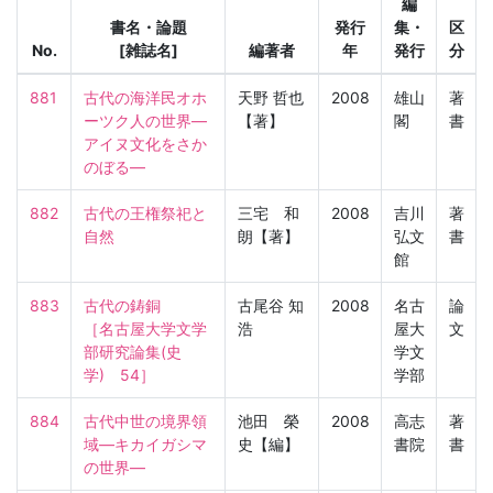
編
書名・論題
発行
集・
区
No.
[雑誌名]
編著者
年
発行
分
881
古代の海洋民オホ
天野 哲也
2008
雄山
著
ーツク人の世界―
【著】
閣
書
アイヌ文化をさか
のぼる―
882
古代の王権祭祀と
三宅 和
2008
吉川
著
自然
朗【著】
弘文
書
館
883
古代の鋳銅

古尾谷 知
2008
名古
論
［名古屋大学文学
浩
屋大
文
部研究論集(史
学文
学)　54］
学部
884
古代中世の境界領
池田 榮
2008
高志
著
域―キカイガシマ
史【編】
書院
書
の世界―