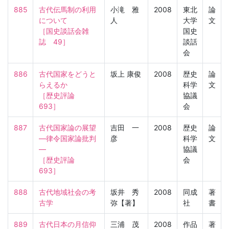
885
古代伝馬制の利用
小滝 雅
2008
東北
論
について

人
大学
文
［国史談話会雑
国史
誌　49］
談話
会
886
古代国家をどうと
坂上 康俊
2008
歴史
論
らえるか

科学
文
［歴史評論　
協議
693］
会
887
古代国家論の展望
吉田 一
2008
歴史
論
―律令国家論批判
彦
科学
文
―

協議
［歴史評論　
会
693］
888
古代地域社会の考
坂井 秀
2008
同成
著
古学
弥【著】
社
書
889
古代日本の月信仰
三浦 茂
2008
作品
著