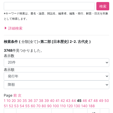
検索
※キーワード検索は、書名・論題、雑誌名、編著者、編集・発行、解題・目次を対象
として検索します。
詳細検索
検索条件
分類[全て]=
第二部 [日本歴史] 2-2. 古代史
3748
件見つかりました。
表示数
表示順
Page
前
次
1
10
20
30
35
36
37
38
39
40
41
42
43
44
45
46
47
48
49
50
51
52
53
54
55
60
70
80
90
100
110
120
130
140
188