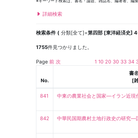
※キーワード検索は、書名・論題、雑誌名、編著者、編
詳細検索
検索条件
分類[全て]=
第四部 [東洋経済史] 
1755
件見つかりました。
Page
前
次
1
10
20
30
33
34
書
No.
[
841
中東の農業社会と国家—イラン近現
842
中華民国期農村土地行政史の研究—