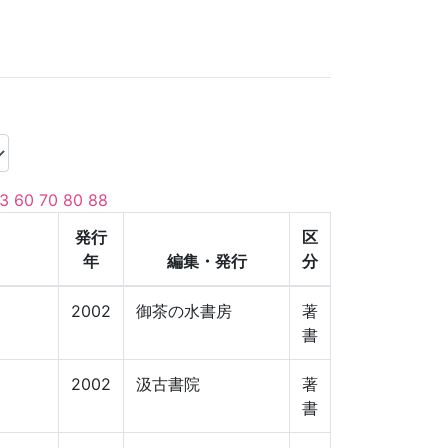
3
60
70
80
88
発行
区
年
編集・発行
分
2002
御茶の水書房
著
書
2002
汲古書院
著
書