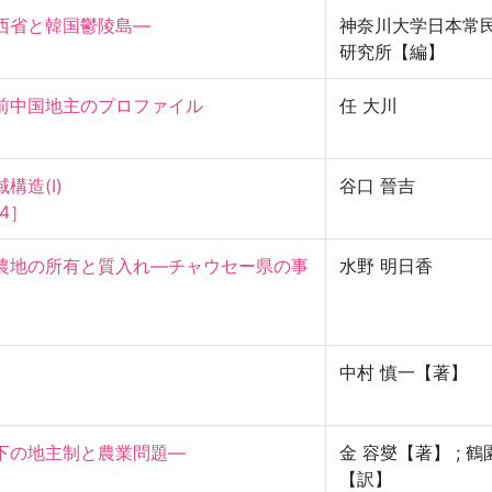
西省と韓国鬱陵島—
神奈川大学日本常
研究所【編】
中国地主のプロファイル

任 大川
(Ⅰ)

谷口 晉吉
4］
農地の所有と質入れ—チャウセー県の事
水野 明日香
中村 慎一【著】
下の地主制と農業問題—
金 容燮【著】 ; 鶴
【訳】