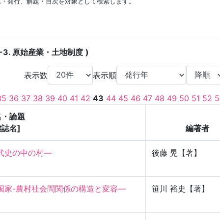
集・発行、解題・目次を対象として検索します。
4-3. 原始産業・土地制度
表示数
表示順
35
36
37
38
39
40
41
42
43
44
45
46
47
48
49
50
51
52
5
名・論題
雑誌名]
編著者
代史の中の村—
後藤 晃【著】
国家-農村社会間関係の構造と変容—
笹川 裕史【著】