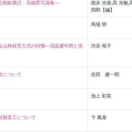
元朝鮮農試・高橋昇写真集—
徳永 光俊,高 光敏,
四郎【編】
馬場 明
る山林経営方式の特徴—清嘉慶年間と現
渋谷 裕子
ついて

吉田 建一郎
池上 彰英
製茶工について

卞 鳳奎