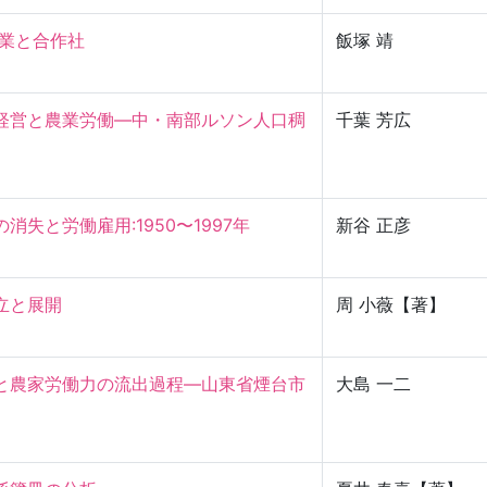
と合作社

飯塚 靖
経営と農業労働—中・南部ルソン人口稠
千葉 芳広
と労働雇用:1950〜1997年

新谷 正彦
立と展開
周 小薇【著】
と農家労働力の流出過程—山東省煙台市
大島 一二