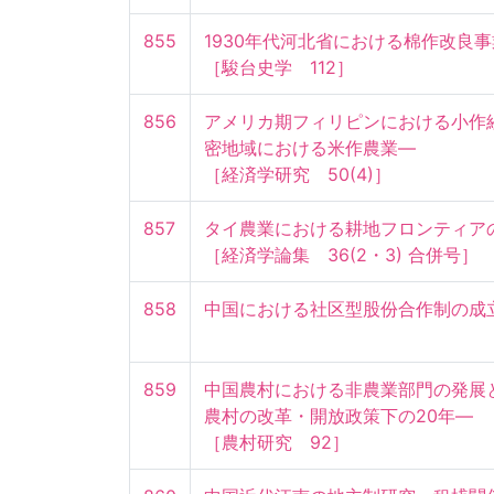
855
1930年代河北省における棉作改良事業
［駿台史学　112］
856
アメリカ期フィリピンにおける小作
密地域における米作農業—

［経済学研究　50(4)］
857
タイ農業における耕地フロンティアの消失
［経済学論集　36(2・3) 合併号］
858
中国における社区型股份合作制の成
859
中国農村における非農業部門の発展
農村の改革・開放政策下の20年—

［農村研究　92］