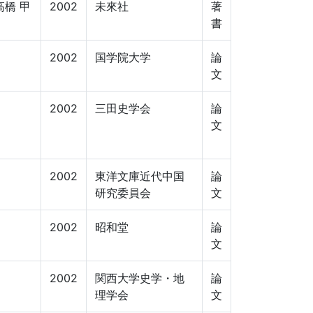
高橋 甲
2002
未來社
著
書
2002
国学院大学
論
文
2002
三田史学会
論
文
2002
東洋文庫近代中国
論
研究委員会
文
2002
昭和堂
論
文
2002
関西大学史学・地
論
理学会
文