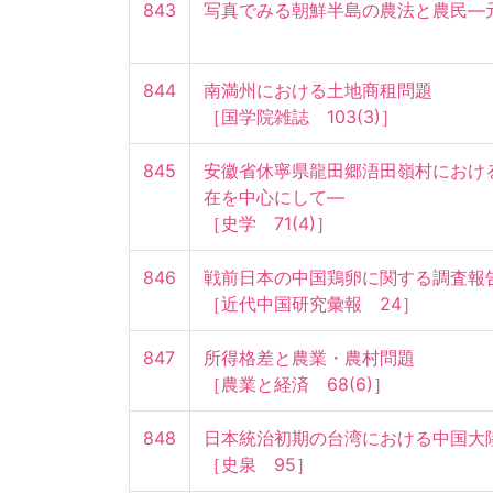
843
写真でみる朝鮮半島の農法と農民—
844
南満州における土地商租問題

［国学院雑誌　103(3)］
845
安徽省休寧県龍田郷浯田嶺村におけ
在を中心にして—

［史学　71(4)］
846
戦前日本の中国鶏卵に関する調査報告に
［近代中国研究彙報　24］
847
所得格差と農業・農村問題

［農業と経済　68(6)］
848
日本統治初期の台湾における中国大陸
［史泉　95］