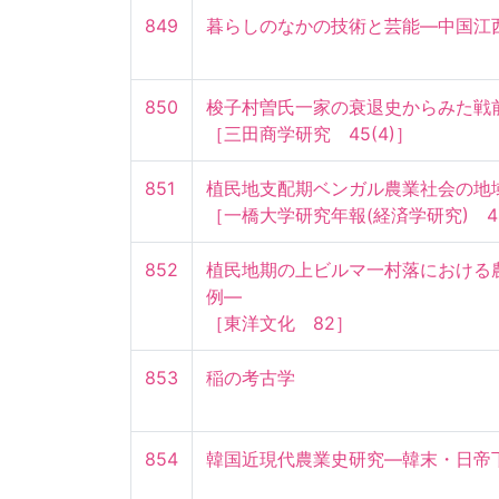
849
暮らしのなかの技術と芸能—中国江
850
梭子村曽氏一家の衰退史からみた戦前
［三田商学研究　45(4)］
851
植民地支配期ベンガル農業社会の地域構造
［一橋大学研究年報(経済学研究)　4
852
植民地期の上ビルマ一村落における
例—

［東洋文化　82］
853
稲の考古学
854
韓国近現代農業史研究—韓末・日帝