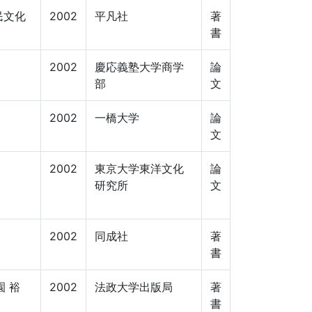
民文化
2002
平凡社
著
書
2002
慶応義塾大学商学
論
部
文
2002
一橋大学
論
文
2002
東京大学東洋文化
論
研究所
文
2002
同成社
著
書
園 裕
2002
法政大学出版局
著
書