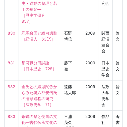
史・運動の整理と若
究会
干の補足―

［歴史学研究　
857］
830
邪馬台国と纏向遺跡

石野
2009
関西
論
［経済人　63(7)］
博信
経済
文
連合
会
831
郡司職分田試論

磐下
2009
日本
論
［日本歴史　728］
徹
歴史
文
学会
832
金氏との姻戚関係か
遠藤
2009
法政
論
らみた奥六郡安倍氏
祐太郎
大学
文
の擡頭過程の研究

史学
［法政史学　71］
会
833
銅鐸の祭と倭国の文
三浦
2009
作品
著
化―古代伝承文化の
茂久
社
書