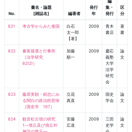
編
書名・論題
発行
集・
区
No.
[雑誌名]
編著者
年
発行
分
821
考古学からみた倭国
白石
2009
青木
著
太一郎
書店
書
【著】
822
蕃客接遇と行事所

加藤
2009
慶応
論
［法学研究　
順一
義塾
文
82(2)］
大学
法学
研究
会
823
藤原実頼・頼忠にみ
立花
2009
国史
論
る関白の政治的意味

真直
学会
文
［国史学　197］
824
観音松古墳の研究
安藤
2009
三田
論
1―墳丘及び墳丘外
広道
史学
文
施設の復元―

会