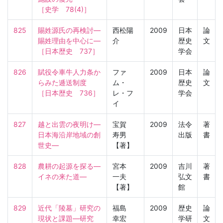
［史学　78(4)］
825
賜姓源氏の再検討―
西松陽
2009
日本
論
賜姓理由を中心に―

介
歴史
文
［日本歴史　737］
学会
826
賦役令車牛人力条か
ファ
2009
日本
論
らみた逓送制度

ム・
歴史
文
［日本歴史　736］
レ・フ
学会
イ
827
越と出雲の夜明け―
宝賀
2009
法令
著
日本海沿岸地域の創
寿男
出版
書
世史―
【著】
828
農耕の起源を探る―
宮本
2009
吉川
著
イネの来た道―
一夫
弘文
書
【著】
館
829
近代「陵墓」研究の
福島
2009
歴史
論
現状と課題―研究
幸宏
学研
文