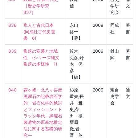
［歴史学研究　
信
学研
文
857］
究会
838
隼人と古代日本　
永山
2009
同成
著
(同成社古代史選
修一
社
書
書　6)
【著】
839
集落の変遷と地域
鈴木
2009
雄山
著
性　(シリーズ縄文
克彦,鈴
閣
書
集落の多様性　1)
木 保
彦
【編】
840
霧ヶ峰・北八ヶ岳産
杉原
2009
駿台
論
黒曜石の記載岩石学
重夫,長
史学
文
的・岩石化学的検討
井 雅
会
とフィッション・ト
史,柴
ラック年代―黒曜石
田 徹,
製遺物の原産地推定
壇原
法に関する基礎的研
徹,岩
究―

野 英