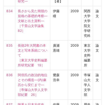
研究―
【著】
834
長さから見た簡牘の
伊藤
2009
関西
論
規格の基礎的考察―
瞳
大学
文
文献と出土資料―

大学
［千里山文学論集　
院文
82］
学研
究科
835
長徳2年大間書の本
廣瀬
2009
東京
論
文と写本系統につい
憲雄
大学
文
て

史料
［東京大学史料編纂
編纂
所研究紀要　19］
所
836
阿倍氏の政治的地位
鷺森
2009
帝塚
論
とその構造―(内)麻
浩幸
山大
文
呂から安仁まで―

学人
［帝塚山大学人文学
文学
部紀要　26］
部
837
陵墓と日本古代史

佐藤
2009
歴史
論