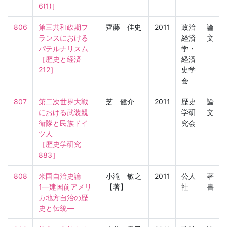
6(1)］
806
第三共和政期フ
齊藤 佳史
2011
政治
論
ランスにおける
経済
文
パテルナリスム

学・
［歴史と経済　
経済
212］
史学
会
807
第二次世界大戦
芝 健介
2011
歴史
論
における武装親
学研
文
衛隊と民族ドイ
究会
ツ人

［歴史学研究　
883］
808
米国自治史論　
小滝 敏之
2011
公人
著
1―建国前アメリ
【著】
社
書
カ地方自治の歴
史と伝統―