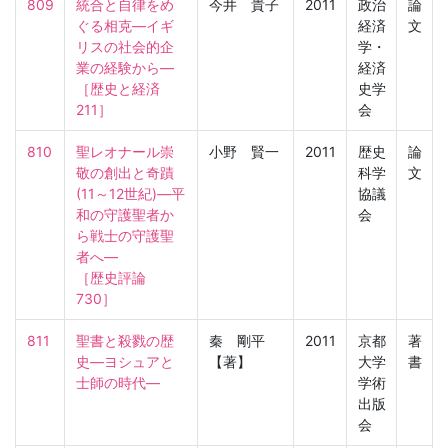
809
統合と自律をめ
今井 貴子
2011
政治
論
ぐる相克―イギ
経済
文
リスの社会的企
学・
業の経験から―

経済
［歴史と経済　
史学
211］
会
810
聖レオナール崇
小野 賢一
2011
歴史
論
敬の創出と奇蹟
科学
文
(11～12世紀)―平
協議
和の守護聖者か
会
ら戦士の守護聖
者へ―

［歴史評論　
730］
811
聖書と殺戮の歴
秦 剛平
2011
京都
著
史―ヨシュアと
【著】
大学
書
士師の時代―
学術
出版
会