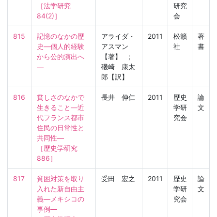
［法学研究　
研究
84(2)］
会
815
記憶のなかの歴
アライダ・
2011
松籟
著
史―個人的経験
アスマン
社
書
から公的演出へ
【著】 ;
―
磯崎 康太
郎【訳】
816
貧しさのなかで
長井 伸仁
2011
歴史
論
生きること―近
学研
文
代フランス都市
究会
住民の日常性と
共同性―

［歴史学研究　
886］
817
貧困対策を取り
受田 宏之
2011
歴史
論
入れた新自由主
学研
文
義―メキシコの
究会
事例―
