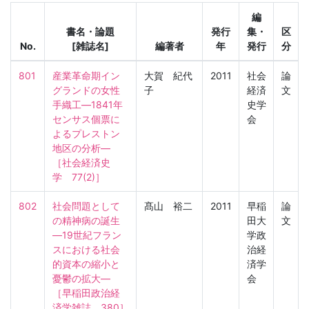
編
書名・論題
発行
集・
区
No.
[雑誌名]
編著者
年
発行
分
801
産業革命期イン
大賀 紀代
2011
社会
論
グランドの女性
子
経済
文
手織工―1841年
史学
センサス個票に
会
よるプレストン
地区の分析―

［社会経済史
学　77(2)］
802
社会問題として
髙山 裕二
2011
早稲
論
の精神病の誕生
田大
文
―19世紀フラン
学政
スにおける社会
治経
的資本の縮小と
済学
憂鬱の拡大―

会
［早稲田政治経
済学雑誌　380］