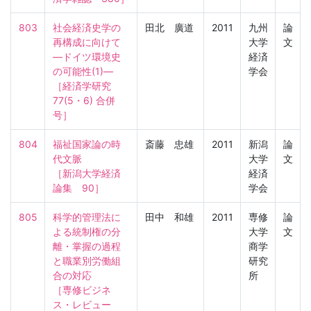
803
社会経済史学の
田北 廣道
2011
九州
論
再構成に向けて
大学
文
―ドイツ環境史
経済
の可能性(1)―

学会
［経済学研究　
77(5・6) 合併
号］
804
福祉国家論の時
斎藤 忠雄
2011
新潟
論
代文脈

大学
文
［新潟大学経済
経済
論集　90］
学会
805
科学的管理法に
田中 和雄
2011
専修
論
よる統制権の分
大学
文
離・掌握の過程
商学
と職業別労働組
研究
合の対応

所
［専修ビジネ
ス・レビュー　