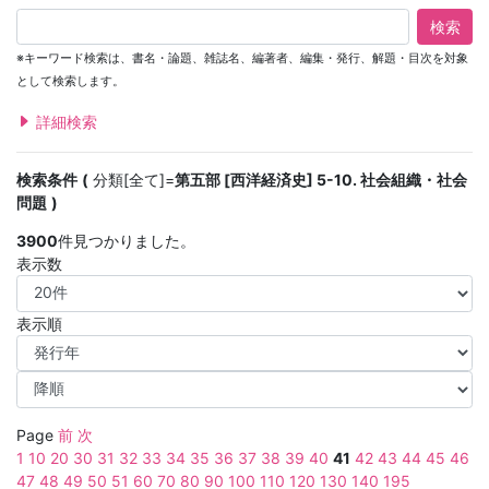
検索
※キーワード検索は、書名・論題、雑誌名、編著者、編集・発行、解題・目次を対象
として検索します。
詳細検索
検索条件
分類[全て]=
第五部 [西洋経済史] 5-10. 社会組織・社会
問題
3900
件見つかりました。
表示数
表示順
Page
前
次
1
10
20
30
31
32
33
34
35
36
37
38
39
40
41
42
43
44
45
46
47
48
49
50
51
60
70
80
90
100
110
120
130
140
195