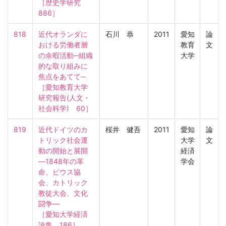
［歴史学研究　
886］
818
近代オランダに
石川 恭
2011
愛知
論
おける労働者層
教育
文
の余暇活動─組織
大学
的な取り組みに
焦点をあてて─

［愛知教育大学
研究報告(人文・
社会科学)　60］
819
近代ドイツのカ
桜井 健吾
2011
愛知
論
トリック社会運
大学
文
動の開始と展開
経済
―1848年の革
学会
命、ピウス協
会、カトリック
教徒大会、文化
闘争―

［愛知大学経済
論集　186］