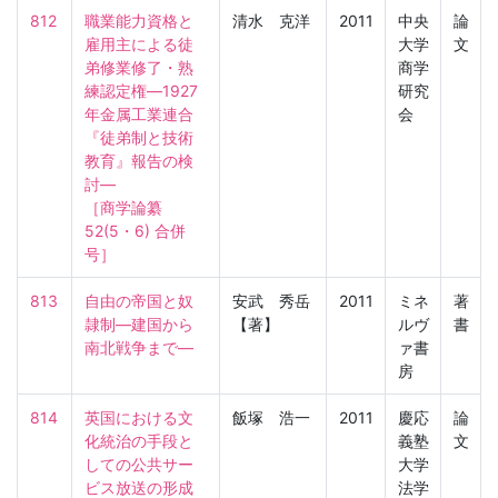
812
職業能力資格と
清水 克洋
2011
中央
論
雇用主による徒
大学
文
弟修業修了・熟
商学
練認定権―1927
研究
年金属工業連合
会
『徒弟制と技術
教育』報告の検
討―

［商学論纂　
52(5・6) 合併
号］
813
自由の帝国と奴
安武 秀岳
2011
ミネ
著
隷制―建国から
【著】
ルヴ
書
南北戦争まで―
ァ書
房
814
英国における文
飯塚 浩一
2011
慶応
論
化統治の手段と
義塾
文
しての公共サー
大学
ビス放送の形成

法学