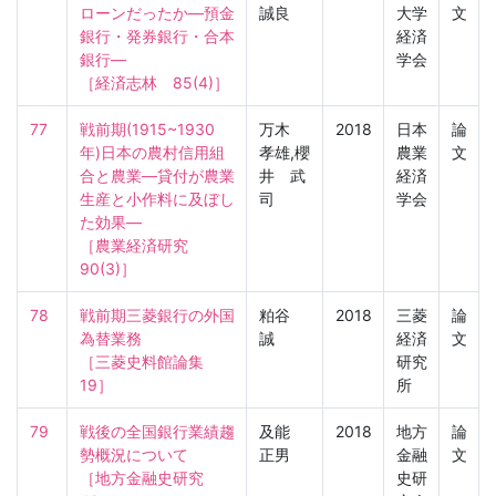
ローンだったか―預金
誠良
大学
文
銀行・発券銀行・合本
経済
銀行―

学会
［経済志林　85(4)］
77
戦前期(1915~1930
万木
2018
日本
論
年)日本の農村信用組
孝雄,櫻
農業
文
合と農業―貸付が農業
井 武
経済
生産と小作料に及ぼし
司
学会
た効果―

［農業経済研究　
90(3)］
78
戦前期三菱銀行の外国
粕谷
2018
三菱
論
為替業務

誠
経済
文
［三菱史料館論集　
研究
19］
所
79
戦後の全国銀行業績趨
及能
2018
地方
論
勢概況について

正男
金融
文
［地方金融史研究　
史研