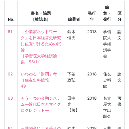
編
書名・論題
発行
集・
区
No.
[雑誌名]
編著者
年
発行
分
61
「企業家ネットワー
鈴木
2018
学習
論
ク」を日本経営史研究
恒夫
院大
文
に位置づけるための試
学経
論

済学
［学習院大学経済論
会
集　55(1)］
62
いわゆる「財閥」考

下谷
2018
住友
論
［住友史料館報　
政弘
史料
文
49］
館
63
もう一つの金融システ
田中
2018
名古
著
ム―近代日本とマイク
光
屋大
書
ロクレジット―
【著】
学出
版会
64
三井物産による手形の
鈴木
2018
三井
論