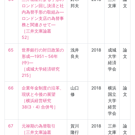
ロンドン回し決済と社
邦夫
文庫
文
内為替手形の取組み―
ロンドン支店の為替事
務と関連させて―

［三井文庫論叢　
52］
65
世界銀行の対日政策の
浅井
2018
成城
論
形成―1951～56年
良夫
大学
文
(中)―

経済
［成城大学経済研究　
学会
215］
66
企業年金制度の沿革、
山口
2018
横浜
論
現状と今後の展望

修
国立
文
［横浜経営研究　
大学
38(3・4) 合併号］
経営
学会
67
元禄期の為替取引

賀川
2018
三井
論
［三井文庫論叢　
隆行
文庫
文