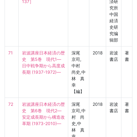
137］
済研
究所
中国
経済
史研
究编
辑部
71
岩波講座日本経済の歴
深尾
2018
岩波
著
史　第5巻　現代1―
京司,
書店
書
日中戦争期から高度成
中村
長期 (1937-1972)―
尚史,中
林 真
幸
【編】
72
岩波講座日本経済の歴
深尾
2018
岩波
著
史　第6巻　現代2―
京司,中
書店
書
安定成長期から構造改
村 尚
革期 (1973-2010)―
史,中
林 真
幸