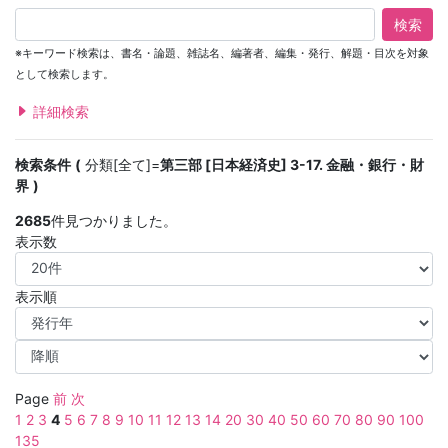
検索
※キーワード検索は、書名・論題、雑誌名、編著者、編集・発行、解題・目次を対象
として検索します。
詳細検索
検索条件
分類[全て]=
第三部 [日本経済史] 3-17. 金融・銀行・財
界
2685
件見つかりました。
表示数
表示順
Page
前
次
1
2
3
4
5
6
7
8
9
10
11
12
13
14
20
30
40
50
60
70
80
90
100
135