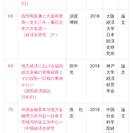
52］
68
因州鳥取藩と大坂両替
須賀
2018
大阪
論
商―文久三年～慶応元
博樹
経済
文
年の大名貸―

大学
［経済史研究　21］
日本
経済
史研
究所
69
地方経済における協同
田中
2018
神戸
論
組合金融の発展経路と
光
大学
文
その役割―日独の事例
経済
から―

経営
［国民経済雑誌　
学会
218(6)］
70
外国金融资本与地方金
燕 红
2018
中国
論
融势力的兴起—以奉天
忠
社会
文
官钱号的设立为中心—

科学
［中国経済史研究　
院経