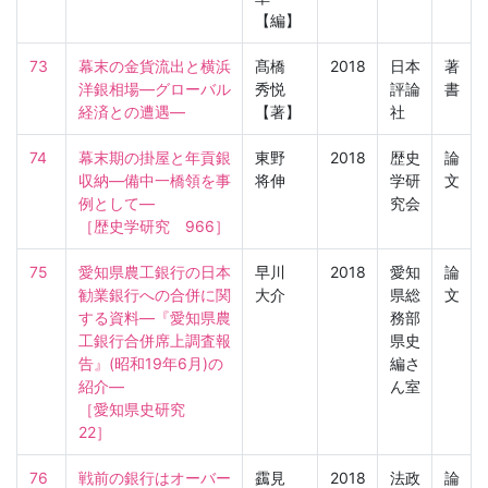
【編】
73
幕末の金貨流出と横浜
髙橋
2018
日本
著
洋銀相場―グローバル
秀悦
評論
書
経済との遭遇―
【著】
社
74
幕末期の掛屋と年貢銀
東野
2018
歴史
論
収納―備中一橋領を事
将伸
学研
文
例として―

究会
［歴史学研究　966］
75
愛知県農工銀行の日本
早川
2018
愛知
論
勧業銀行への合併に関
大介
県総
文
する資料―『愛知県農
務部
工銀行合併席上調査報
県史
告』(昭和19年6月)の
編さ
紹介―

ん室
［愛知県史研究　
22］
76
戦前の銀行はオーバー
靎見
2018
法政
論