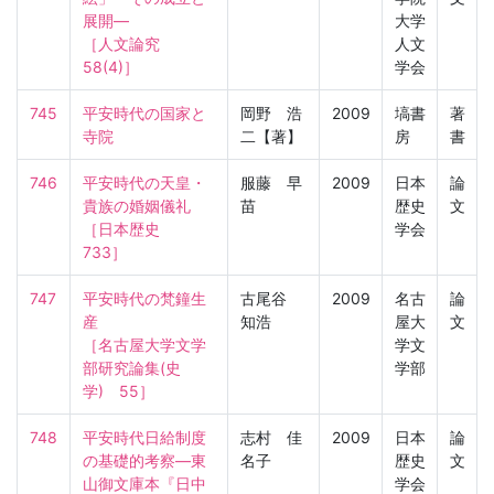
展開―

大学
［人文論究　
人文
58(4)］
学会
745
平安時代の国家と
岡野 浩
2009
塙書
著
寺院
二【著】
房
書
746
平安時代の天皇・
服藤 早
2009
日本
論
貴族の婚姻儀礼

苗
歴史
文
［日本歴史　
学会
733］
747
平安時代の梵鐘生
古尾谷
2009
名古
論
産

知浩
屋大
文
［名古屋大学文学
学文
部研究論集(史
学部
学)　55］
748
平安時代日給制度
志村 佳
2009
日本
論
の基礎的考察―東
名子
歴史
文
山御文庫本『日中
学会