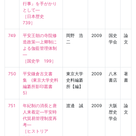
行事』を手がかり
として―

［日本歴史　
739］
749
平安王朝の寺院修
岡野 浩
2009
国史
論
造政策―上卿制に
二
学会
文
よる伽藍管理体制
―

［国史学　199］
750
平安鎌倉古文書
東京大学
2009
八木
著
集　(東京大学史料
史料編纂
書店
書
編纂所影印叢書　
所【編】
5)
751
年紀制の消長と唐
渡邊 誠
2009
大阪
論
人来着定―平安時
歴史
文
代貿易管理制度再
学会
考―

［ヒストリア　