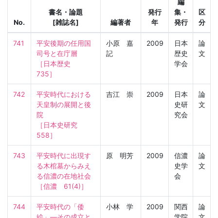
編
書名・論題
発行
集・
区
No.
[雑誌名]
編著者
年
発行
分
741
平安後期の任用国
小原 嘉
2009
日本
論
司号と在庁層

記
歴史
文
［日本歴史　
学会
735］
742
平安時代における
吉江 崇
2009
日本
論
天皇制の展開と後
史研
文
院

究会
［日本史研究　
558］
743
平安時代に出現す
原 明芳
2009
信濃
論
る木棺墓からみえ
史学
文
る信濃の在地社会

会
［信濃　61(4)］
744
平安時代の「倭
小林 学
2009
関西
論
絵」―その成立と
学院
文