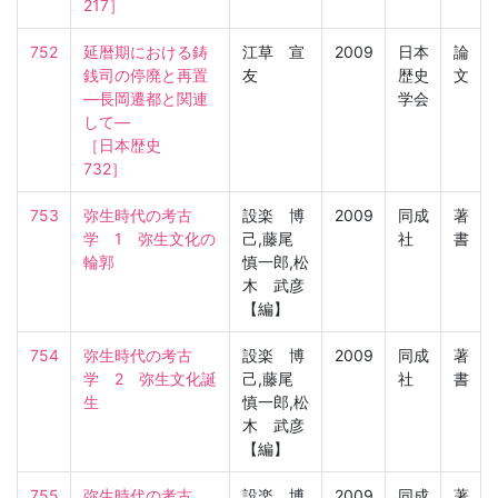
217］
752
延暦期における鋳
江草 宣
2009
日本
論
銭司の停廃と再置
友
歴史
文
―長岡遷都と関連
学会
して―

［日本歴史　
732］
753
弥生時代の考古
設楽 博
2009
同成
著
学　1　弥生文化の
己,藤尾
社
書
輪郭
慎一郎,松
木 武彦
【編】
754
弥生時代の考古
設楽 博
2009
同成
著
学　2　弥生文化誕
己,藤尾
社
書
生
慎一郎,松
木 武彦
【編】
755
弥生時代の考古
設楽 博
2009
同成
著