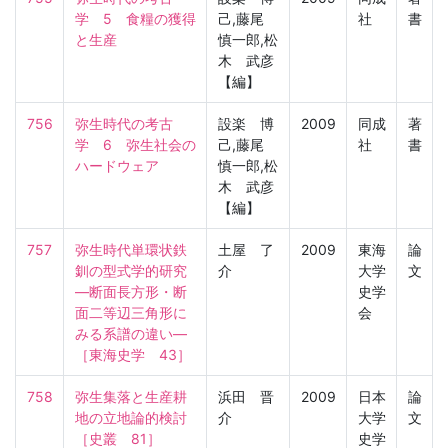
学　5　食糧の獲得
己,藤尾
社
書
と生産
慎一郎,松
木 武彦
【編】
756
弥生時代の考古
設楽 博
2009
同成
著
学　6　弥生社会の
己,藤尾
社
書
ハードウェア
慎一郎,松
木 武彦
【編】
757
弥生時代単環状鉄
土屋 了
2009
東海
論
釧の型式学的研究
介
大学
文
―断面長方形・断
史学
面二等辺三角形に
会
みる系譜の違い―

［東海史学　43］
758
弥生集落と生産耕
浜田 晋
2009
日本
論
地の立地論的検討

介
大学
文
［史叢　81］
史学