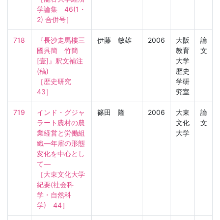
学論集　46(1・
2) 合併号］
718
『長沙走馬樓三
伊藤 敏雄
2006
大阪
論
國呉簡　竹簡
教育
文
[壹]』釈文補注
大学
(稿)

歴史
［歴史研究　
学研
43］
究室
719
インド・グジャ
篠田 隆
2006
大東
論
ラート農村の農
文化
文
業経営と労働組
大学
織―年雇の形態
変化を中心とし
て―

［大東文化大学
紀要(社会科
学・自然科
学)　44］