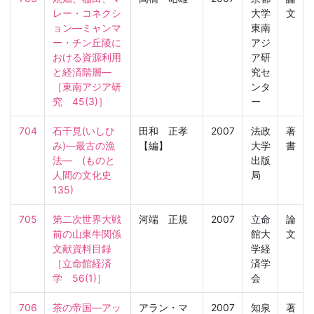
レー・コネクシ
大学
文
ョン―ミャンマ
東南
ー・チン丘陵に
アジ
おける資源利用
ア研
と経済階層―

究セ
［東南アジア研
ンタ
究　45(3)］
ー
704
石干見(いしひ
田和 正孝
2007
法政
著
み)―最古の漁
【編】
大学
書
法―　(ものと
出版
人間の文化史　
局
135)
705
第二次世界大戦
河端 正規
2007
立命
論
前の山東牛関係
館大
文
文献資料目録

学経
［立命館経済
済学
学　56(1)］
会
706
茶の帝国―アッ
アラン・マ
2007
知泉
著