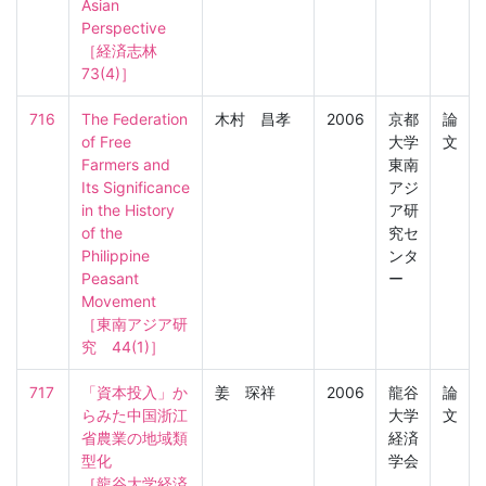
Asian 
Perspective

［経済志林　
73(4)］
716
The Federation 
木村 昌孝
2006
京都
論
of Free 
大学
文
Farmers and 
東南
Its Significance 
アジ
in the History 
ア研
of the 
究セ
Philippine 
ンタ
Peasant 
ー
Movement

［東南アジア研
究　44(1)］
717
「資本投入」か
姜 琛祥
2006
龍谷
論
らみた中国浙江
大学
文
省農業の地域類
経済
型化

学会
［龍谷大学経済