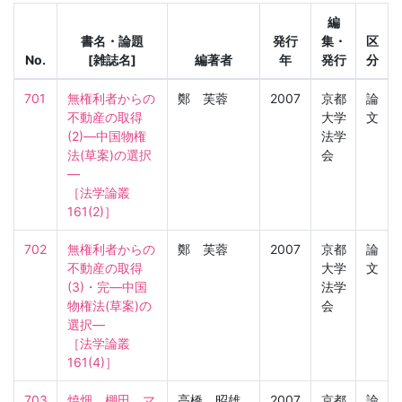
編
書名・論題
発行
集・
区
No.
[雑誌名]
編著者
年
発行
分
701
無権利者からの
鄭 芙蓉
2007
京都
論
不動産の取得
大学
文
(2)―中国物権
法学
法(草案)の選択
会
―

［法学論叢　
161(2)］
702
無権利者からの
鄭 芙蓉
2007
京都
論
不動産の取得
大学
文
(3)・完―中国
法学
物権法(草案)の
会
選択―

［法学論叢　
161(4)］
703
焼畑、棚田、マ
高橋 昭雄
2007
京都
論