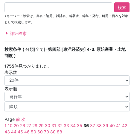
検索
※キーワード検索は、書名・論題、雑誌名、編著者、編集・発行、解題・目次を対象
として検索します。
詳細検索
検索条件
分類[全て]=
第四部 [東洋経済史] 4-3. 原始産業・土地
制度
1755
件見つかりました。
表示数
表示順
Page
前
次
1
10
20
26
27
28
29
30
31
32
33
34
35
36
37
38
39
40
41
42
43
44
45
46
50
60
70
80
88