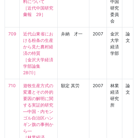
料について

中国
［近代中国研究
研究
彙報　29］
委員
会
709
近代山東省にお
弁納 才一
2007
金沢
論
ける粉条の生産
大学
文
から見た農村経
経済
済の特質

学部
［金沢大学経済
学部論集　
28(1)］
710
遊牧生産方式の
額定 其労
2007
林業
論
変遷とその外的
経済
文
要因の解明に関
研究
する実証的研究
所
―中国・内モン
ゴル自治区ハン
ギン旗の事例か
ら―

［林業経済　