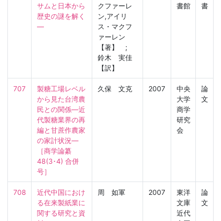
サムと日本から
クファーレ
書館
書
歴史の謎を解く
ン,アイリ
―
ス・マクフ
ァーレン
【著】 ;
鈴木 実佳
【訳】
707
製糖工場レベル
久保 文克
2007
中央
論
から見た台湾農
大学
文
民との関係―近
商学
代製糖業界の再
研究
編と甘蔗作農家
会
の家計状況―

［商学論纂　
48(3･4) 合併
号］
708
近代中国におけ
周 如軍
2007
東洋
論
る在来製紙業に
文庫
文
関する研究と資
近代