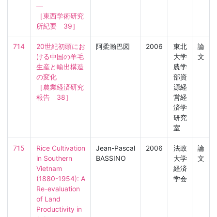
―

［東西学術研究
所紀要　39］
714
20世紀初頭にお
阿柔瀚巴図
2006
東北
論
ける中国の羊毛
大学
文
生産と輸出構造
農学
の変化

部資
［農業経済研究
源経
報告　38］
営経
済学
研究
室
715
Rice Cultivation 
Jean-Pascal
2006
法政
論
in Southern 
BASSINO
大学
文
Vietnam 
経済
(1880-1954): A 
学会
Re-evaluation 
of Land 
Productivity in 