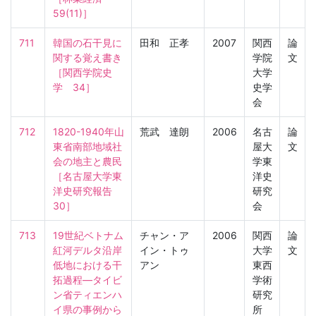
59(11)］
711
韓国の石干見に
田和 正孝
2007
関西
論
関する覚え書き

学院
文
［関西学院史
大学
学　34］
史学
会
712
1820-1940年山
荒武 達朗
2006
名古
論
東省南部地域社
屋大
文
会の地主と農民

学東
［名古屋大学東
洋史
洋史研究報告　
研究
30］
会
713
19世紀ベトナム
チャン・ア
2006
関西
論
紅河デルタ沿岸
イン・トゥ
大学
文
低地における干
アン
東西
拓過程―タイビ
学術
ン省ティエンハ
研究
イ県の事例から
所