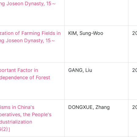
ng Joseon Dynasty, 15～
tion of Farming Fields in 
KIM, Sung-Woo
2
ng Joseon Dynasty, 15～
ortant Factor in 
GANG, Liu
2
rdependence of Forest 
sms in China's 
DONGXUE, Zhang
2
eratives, the People's 
trialization

6(2)］