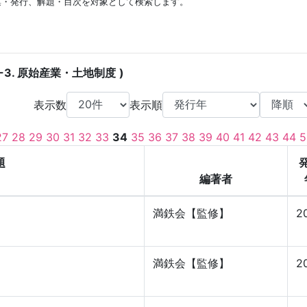
集・発行、解題・目次を対象として検索します。
4-3. 原始産業・土地制度
表示数
表示順
27
28
29
30
31
32
33
34
35
36
37
38
39
40
41
42
43
44
5
題
編著者
満鉄会【監修】
2
満鉄会【監修】
2