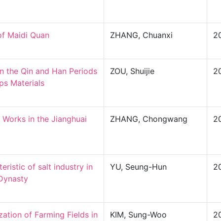
f Maidi Quan

ZHANG, Chuanxi
2
n the Qin and Han Periods 
ZOU, Shuijie
2
 Materials

Works in the Jianghuai 
ZHANG, Chongwang
2
istic of salt industry in 
YU, Seung-Hun
2
ynasty

tion of Farming Fields in 
KIM, Sung-Woo
2