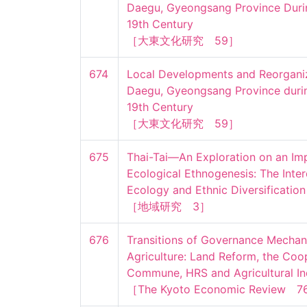
Daegu, Gyeongsang Province Duri
19th Century

［大東文化研究　59］
674
Local Developments and Reorganiza
Daegu, Gyeongsang Province duri
19th Century

［大東文化研究　59］
675
Thai-Tai―An Exploration on an Imp
Ecological Ethnogenesis: The Inte
Ecology and Ethnic Diversification

［地域研究　3］
676
Transitions of Governance Mechani
Agriculture: Land Reform, the Coop
Commune, HRS and Agricultural Indus
［The Kyoto Economic Review　7