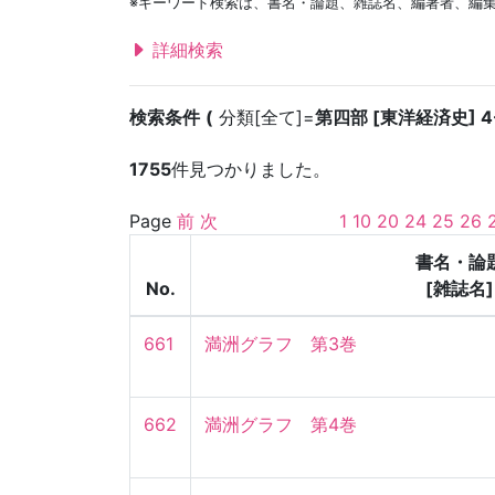
※キーワード検索は、書名・論題、雑誌名、編著者、編
詳細検索
検索条件
分類[全て]=
第四部 [東洋経済史] 
1755
件見つかりました。
Page
前
次
1
10
20
24
25
26
書名・論
No.
[雑誌名]
661
満洲グラフ　第3巻
662
満洲グラフ　第4巻