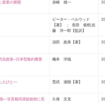
産業の展開

赤崎 雄一
2
ピーター・ベルウッド
2
【著】 ; 長田 俊樹,佐
藤 洋一郎【監訳】
須田 政美【著】
2
代化政策─日本型集約農業
穐本 洋哉
2
た人びと―
荒武 達朗【著】
2
関係―甘蔗栽培奨励規程に見
久保 文克
2