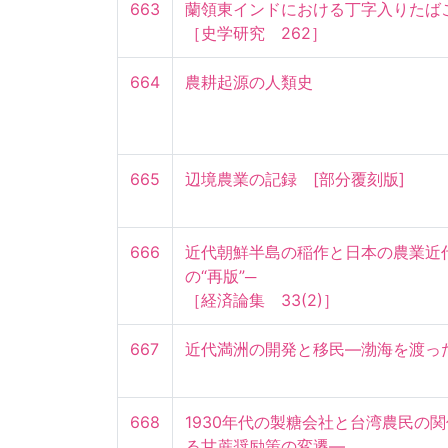
663
蘭領東インドにおける丁字入りたばこ
［史学研究　262］
664
農耕起源の人類史
665
辺境農業の記録　[部分覆刻版]
666
近代朝鮮半島の稲作と日本の農業近
の“再版”─

［経済論集　33(2)］
667
近代満洲の開発と移民―渤海を渡っ
668
1930年代の製糖会社と台湾農民の
る甘蔗奨励策の変遷―
