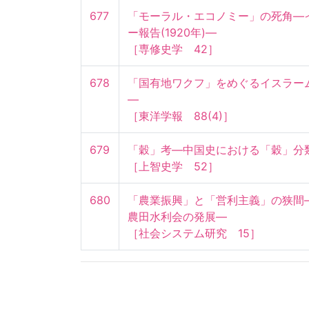
677
「モーラル・エコノミー」の死角―
ー報告(1920年)―

［専修史学　42］
678
「国有地ワクフ」をめぐるイスラーム
―

［東洋学報　88(4)］
679
「穀」考―中国史における「穀」分類
［上智史学　52］
680
「農業振興」と「営利主義」の狭間
農田水利会の発展―

［社会システム研究　15］