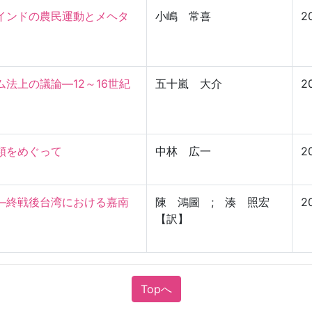
インドの農民運動とメヘタ
小嶋 常喜
2
法上の議論―12～16世紀
五十嵐 大介
2
をめぐって

中林 広一
2
―終戦後台湾における嘉南
陳 鴻圖 ; 湊 照宏
2
【訳】
Topへ