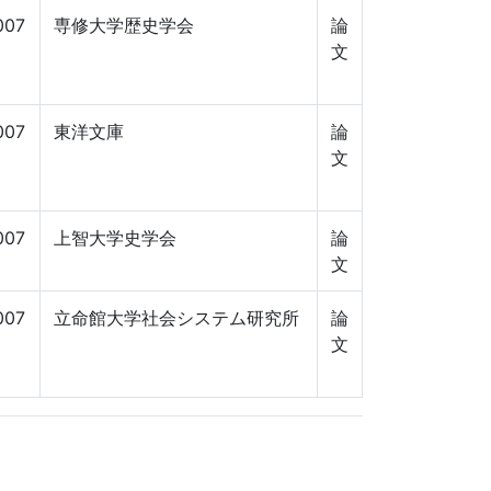
007
専修大学歴史学会
論
文
007
東洋文庫
論
文
007
上智大学史学会
論
文
007
立命館大学社会システム研究所
論
文