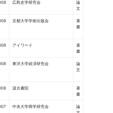
008
広島史学研究会
論
文
008
京都大学学術出版会
著
書
008
アイワード
著
書
008
東洋大学経済研究会
論
文
008
汲古書院
著
書
007
中央大学商学研究会
論
文