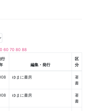
0
60
70
80
88
発行
区
年
編集・発行
分
008
ゆまに書房
著
書
008
ゆまに書房
著
書