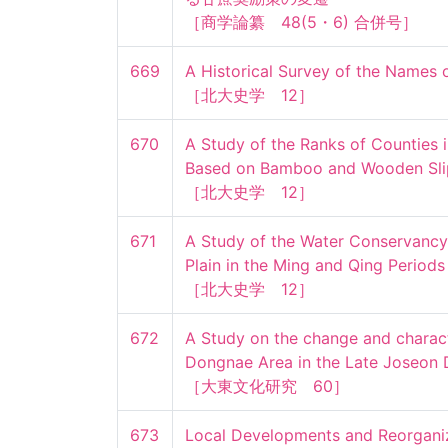
［商学論纂　48(5・6) 合併号］
669
A Historical Survey of the Names o
［北大史学　12］
670
A Study of the Ranks of Counties i
Based on Bamboo and Wooden Slips
［北大史学　12］
671
A Study of the Water Conservancy 
Plain in the Ming and Qing Periods

［北大史学　12］
672
A Study on the change and character
Dongnae Area in the Late Joseon D
［大東文化研究　60］
673
Local Developments and Reorganiza