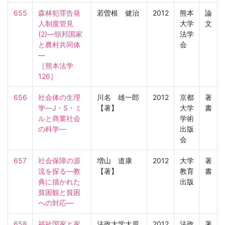
655
森林犯罪告発
若曽根 健治
2012
熊本
論
人制度管見
大学
文
(2)―領邦国家
法学
と農村共同体
会
―

［熊本法学　
126］
656
社会体の生理
川名 雄一郎
2012
京都
著
学―J・S・ミ
【著】
大学
書
ルと商業社会
学術
の科学―
出版
会
657
社会保障の源
増山 道康
2012
大学
著
流を探る―教
【著】
教育
書
典に描かれた
出版
貧困観と貧困
への対応―
658
福祉国家と家
法政大学大原
2012
法政
著