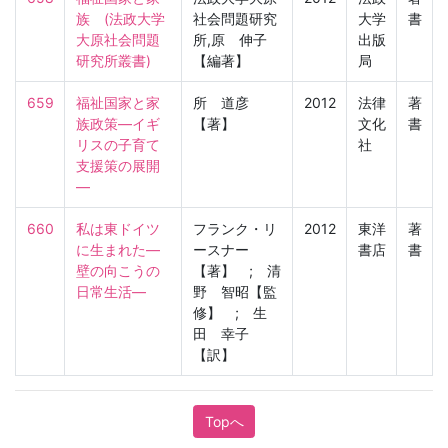
族　(法政大学
社会問題研究
大学
書
大原社会問題
所,原 伸子
出版
研究所叢書)
【編著】
局
659
福祉国家と家
所 道彦
2012
法律
著
族政策―イギ
【著】
文化
書
リスの子育て
社
支援策の展開
―
660
私は東ドイツ
フランク・リ
2012
東洋
著
に生まれた―
ースナー
書店
書
壁の向こうの
【著】 ; 清
日常生活―
野 智昭【監
修】 ; 生
田 幸子
【訳】
Topへ