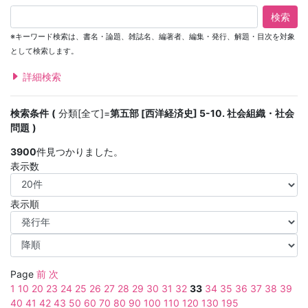
検索
※キーワード検索は、書名・論題、雑誌名、編著者、編集・発行、解題・目次を対象
として検索します。
詳細検索
検索条件
分類[全て]=
第五部 [西洋経済史] 5-10. 社会組織・社会
問題
3900
件見つかりました。
表示数
表示順
Page
前
次
1
10
20
23
24
25
26
27
28
29
30
31
32
33
34
35
36
37
38
39
40
41
42
43
50
60
70
80
90
100
110
120
130
195