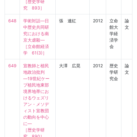
［歴史学研
究　893］
648
学術対話―日
張 連紅
2012
立命
論
中歴史共同研
館大
文
究における南
学経
京大虐殺―

済学
［立命館経済
会
学　61(3)］
649
宣教師と植民
大澤 広晃
2012
歴史
論
地政治批判
学研
文
―19世紀ケー
究会
プ植民地東部
境界地帯にお
けるウェズリ
アン・メソデ
ィスト宣教団
の動向を中心
に―

［歴史学研
究　890］