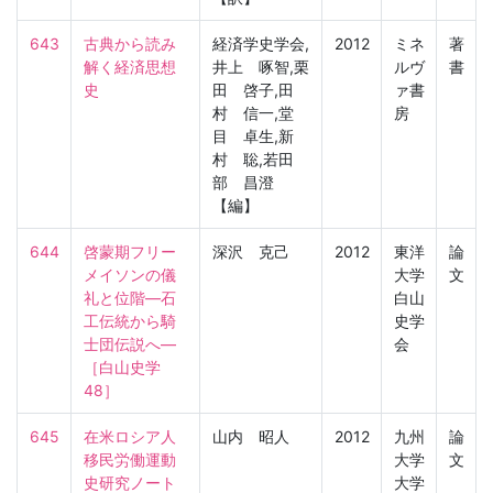
643
古典から読み
経済学史学会,
2012
ミネ
著
解く経済思想
井上 啄智,栗
ルヴ
書
史
田 啓子,田
ァ書
村 信一,堂
房
目 卓生,新
村 聡,若田
部 昌澄
【編】
644
啓蒙期フリー
深沢 克己
2012
東洋
論
メイソンの儀
大学
文
礼と位階―石
白山
工伝統から騎
史学
士団伝説へ―

会
［白山史学　
48］
645
在米ロシア人
山内 昭人
2012
九州
論
移民労働運動
大学
文
史研究ノート
大学