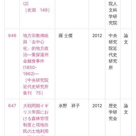
(2)

院人
［史淵　149］
文科
学研
究院
646
地方宗教傳統
羅 士傑
2012
中央
論
與「去中心
研究
文
化」的地方政
院近
治―重探溫州
代史
金錢會事件
研究
(1850-
所
1862)―

［中央研究院
近代史研究所
集刊　75］
647
大戦間期イギ
水野 祥子
2012
歴史
論
リス帝国にお
学研
文
ける森林管理
究会
制度と現地住
民の土地利用
