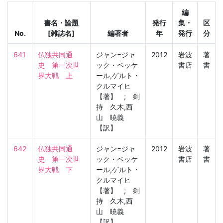
編
書名・論題
発行
集・
区
No.
[雑誌名]
編著者
年
発行
分
641
仏独共同通
ジャン=ジャ
2012
岩波
著
史　第一次世
ック・ベッケ
書店
書
界大戦　上
ール,ゲルト・
クルマイヒ
【著】 ; 剣
持 久木,西
山 暁義
【訳】
642
仏独共同通
ジャン=ジャ
2012
岩波
著
史　第一次世
ック・ベッケ
書店
書
界大戦　下
ール,ゲルト・
クルマイヒ
【著】 ; 剣
持 久木,西
山 暁義
【訳】