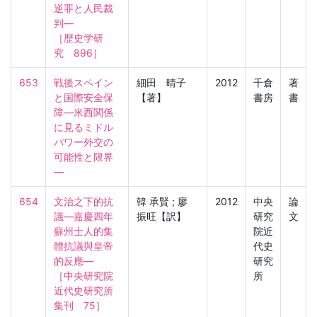
逆罪と人民裁
判―

［歴史学研
究　896］
653
戦後スペイン
細田 晴子
2012
千倉
著
と国際安全保
【著】
書房
書
障―米西関係
に見るミドル
パワー外交の
可能性と限界
―
654
文治之下的抗
韓 承賢 ; 廖
2012
中央
論
議―嘉慶四年
振旺【訳】
研究
文
蘇州士人的集
院近
體抗議與皇帝
代史
的反應―

研究
［中央研究院
所
近代史研究所
集刊　75］