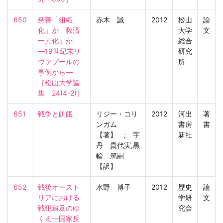
650
慈善「組織
赤木 誠
2012
松山
論
化」か「救済
大学
文
一元化」か
総合
―19世紀末リ
研究
ヴァプールの
所
事例から―

［松山大学論
集　24(4-2)］
651
戦争と飢餓
リジー・コリ
2012
河出
著
ンガム
書房
書
【著】 ; 宇
新社
丹 貴代実,黒
輪 篤嗣
【訳】
652
戦後オースト
水野 博子
2012
歴史
論
リアにおける
学研
文
戦犯追及のゆ
究会
くえ―国家反