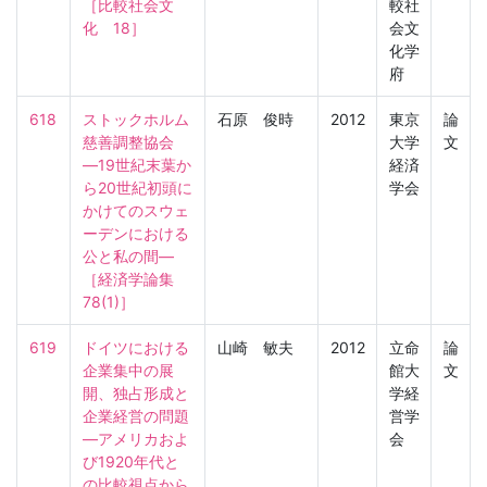
［比較社会文
較社
化　18］
会文
化学
府
618
ストックホルム
石原 俊時
2012
東京
論
慈善調整協会
大学
文
―19世紀末葉か
経済
ら20世紀初頭に
学会
かけてのスウェ
ーデンにおける
公と私の間―

［経済学論集　
78(1)］
619
ドイツにおける
山崎 敏夫
2012
立命
論
企業集中の展
館大
文
開、独占形成と
学経
企業経営の問題
営学
―アメリカおよ
会
び1920年代と
の比較視点から