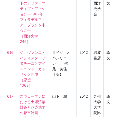
下のアファーマ
西洋
文
ティブ・アクシ
史学
ョン―1967年
会
フィラデルフィ
ア・プランを中
心に―

［西洋史学　
246］
616
ジョヴァンニ・
タイグ・オ
2012
岩波
論
バティスタ・リ
ハンリコ
書店
文
ヌチーニとアイ
ン ; 桃
ルランド・カト
尾 美佳
リック同盟

【訳】
［思想　
1063］
617
スウェーデンに
山下 潤
2012
九州
論
おける土壌汚染
大学
文
対策と汚染地で
大学
の都市計画

院比