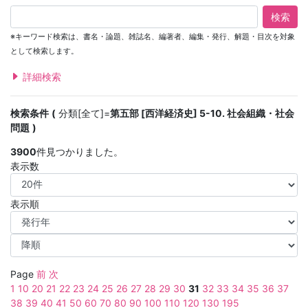
検索
※キーワード検索は、書名・論題、雑誌名、編著者、編集・発行、解題・目次を対象
として検索します。
詳細検索
検索条件
分類[全て]=
第五部 [西洋経済史] 5-10. 社会組織・社会
問題
3900
件見つかりました。
表示数
表示順
Page
前
次
1
10
20
21
22
23
24
25
26
27
28
29
30
31
32
33
34
35
36
37
38
39
40
41
50
60
70
80
90
100
110
120
130
195