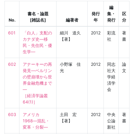
編
書名・論題
発行
集・
区
No.
[雑誌名]
編著者
年
発行
分
601
「白人」支配の
細川 道久
2012
彩流
著
カナダ史―移
【著】
社
書
民・先住民・優
生学―
602
アナーキーの再
小野塚 佳
2012
同志
論
発見―ベルリン
光
社大
文
の壁崩壊から世
学経
界金融危機まで
済学
―

会
［経済学論叢　
64(1)］
603
アメリカ　
土田 宏
2012
中央
著
1968―混乱・
【著】
公論
書
変革・分裂―
新社