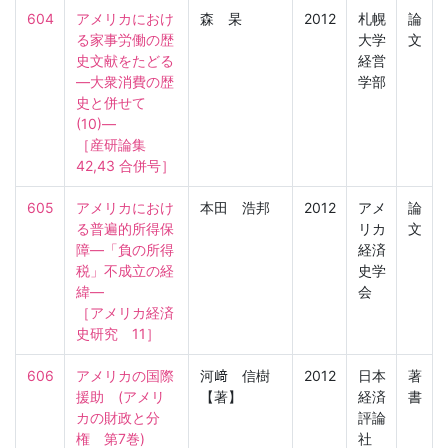
604
アメリカにおけ
森 杲
2012
札幌
論
る家事労働の歴
大学
文
史文献をたどる
経営
―大衆消費の歴
学部
史と併せて
(10)―

［産研論集　
42,43 合併号］
605
アメリカにおけ
本田 浩邦
2012
アメ
論
る普遍的所得保
リカ
文
障―「負の所得
経済
税」不成立の経
史学
緯―

会
［アメリカ経済
史研究　11］
606
アメリカの国際
河﨑 信樹
2012
日本
著
援助　(アメリ
【著】
経済
書
カの財政と分
評論
権　第7巻)
社