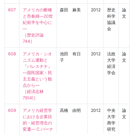
607
アメリカの断種
森田 麻美
2012
歴史
論
と売春婦―20世
科学
文
紀前半を中心に
協議
―

会
［歴史評論　
744］
608
アメリカ・シオ
池田 有日
2012
法政
論
ニズム運動と
子
大学
文
『パレスチナ』
経済
―国民国家・民
学会
主主義という観
点から―

［経済志林　
79(4)］
609
アメリカ経営学
高橋 由明
2012
中央
論
における企業目
大学
文
的・経営理念の
商学
変遷― C.バーナ
研究