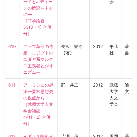
ードとJ.ディー
会
ンの所説を中心
に―

［商学論纂　
53(3・4) 合併
号］
610
アラブ革命の遺
長沢 栄治
2012
平凡
著
産―エジプトの
【著】
社
書
ユダヤ系マルク
ス主義者とシオ
ニズム―
611
アーミシュの起
踊 共二
2012
武蔵
論
源―寛容思想史
大学
文
の視点から―

人文
［武蔵大学人文
学会
学会雑誌　
44(1・2) 合併
号］
612
イギリス技術者
広瀬 信
2012
風間
著