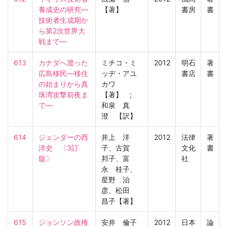
養成史の研究―
【著】
書房
書
技術者生成期か
ら第2次世界大
戦まで―
613
カナダへ渡った
ミチコ・ミ
2012
明石
著
広島移民―移住
ッヂ・アユ
書店
書
の始まりから真
カワ
珠湾攻撃前夜ま
【著】 ;
で―
和泉 真
澄 【訳】
614
ジェンダーの西
井上 洋
2012
法律
著
洋史　〔3訂
子、古賀
文化
書
版〕
邦子、富
社
永 桂子、
星野 治
彦、松田
昌子【著】
615
ジョンソン政権
安井 倫子
2012
日本
論