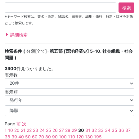
検索
※キーワード検索は、書名・論題、雑誌名、編著者、編集・発行、解題・目次を対象
として検索します。
詳細検索
検索条件
分類[全て]=
第五部 [西洋経済史] 5-10. 社会組織・社会
問題
3900
件見つかりました。
表示数
表示順
Page
前
次
1
10
20
21
22
23
24
25
26
27
28
29
30
31
32
33
34
35
36
37
38
39
40
50
60
70
80
90
100
110
120
130
195