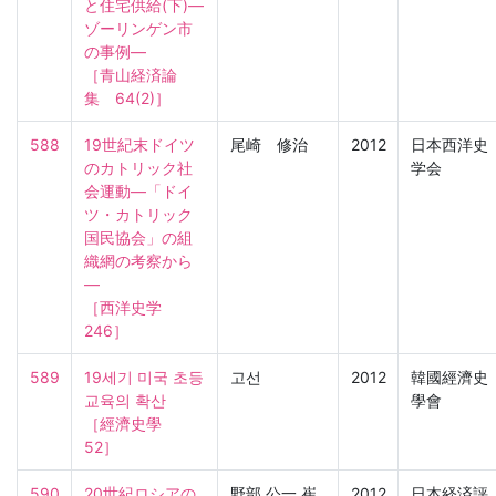
と住宅供給(下)―
ゾーリンゲン市
の事例―

［青山経済論
集　64(2)］
588
19世紀末ドイツ
尾崎 修治
2012
日本西洋史
のカトリック社
学会
会運動―「ドイ
ツ・カトリック
国民協会」の組
織網の考察から
―

［西洋史学　
246］
589
19세기 미국 초등
고선
2012
韓國經濟史
교육의 확산

學會
［經濟史學　
52］
590
20世紀ロシアの
野部 公一,崔
2012
日本経済評