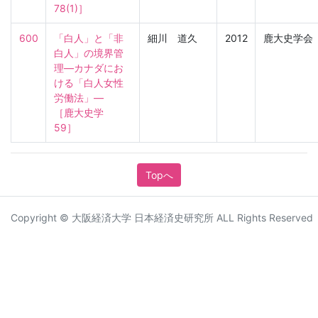
78(1)］
600
「白人」と「非
細川 道久
2012
鹿大史学会
白人」の境界管
理―カナダにお
ける「白人女性
労働法」―

［鹿大史学　
59］
Topへ
Copyright © 大阪経済大学 日本経済史研究所 ALL Rights Reserved