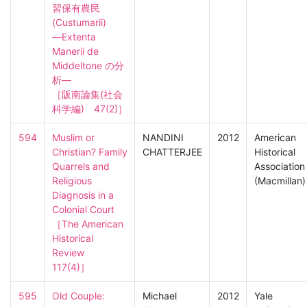
習保有農民
(Custumarii) 
―Extenta 
Manerii de 
Middeltone の分
析―

［阪南論集(社会
科学編)　47(2)］
594
Muslim or 
NANDINI
2012
American
Christian? Family 
CHATTERJEE
Historical
Quarrels and 
Association
Religious 
(Macmillan)
Diagnosis in a 
Colonial Court

［The American 
Historical 
Review　
117(4)］
595
Old Couple: 
Michael
2012
Yale