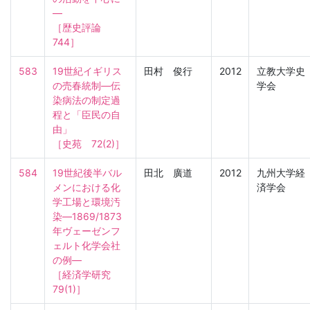
―

［歴史評論　
744］
583
19世紀イギリス
田村 俊行
2012
立教大学史
の売春統制―伝
学会
染病法の制定過
程と「臣民の自
由」

［史苑　72(2)］
584
19世紀後半バル
田北 廣道
2012
九州大学経
メンにおける化
済学会
学工場と環境汚
染―1869/1873
年ヴェーゼンフ
ェルト化学会社
の例―

［経済学研究　
79(1)］