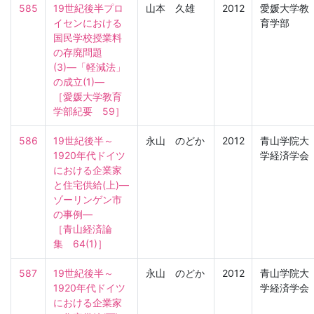
585
19世紀後半プロ
山本 久雄
2012
愛媛大学教
イセンにおける
育学部
国民学校授業料
の存廃問題
(3)―「軽減法」
の成立(1)―

［愛媛大学教育
学部紀要　59］
586
19世紀後半～
永山 のどか
2012
青山学院大
1920年代ドイツ
学経済学会
における企業家
と住宅供給(上)―
ゾーリンゲン市
の事例―

［青山経済論
集　64(1)］
587
19世紀後半～
永山 のどか
2012
青山学院大
1920年代ドイツ
学経済学会
における企業家