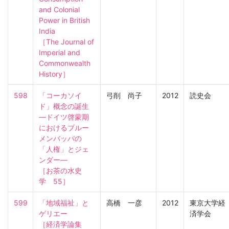
and Colonial 
Power in British 
India

［The Journal of 
Imperial and 
Commonwealth 
History］
598
「コーカソイ
弓削 尚子
2012
読史会
ド」概念の誕生
―ドイツ啓蒙期
におけるブルー
メンバッバの
「人権」とジェ
ンダー―

［お茶の水史
学　55］
599
「地域福祉」と
高橋 一彦
2012
東京大学経
ゲリエー

済学会
［経済学論集　