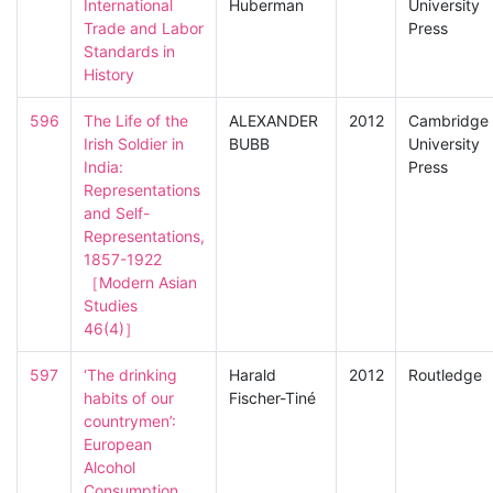
International 
Huberman
University
Trade and Labor 
Press
Standards in 
History
596
The Life of the 
ALEXANDER
2012
Cambridge
Irish Soldier in 
BUBB
University
India: 
Press
Representations 
and Self-
Representations, 
1857-1922

［Modern Asian 
Studies　
46(4)］
597
‘The drinking 
Harald
2012
Routledge
habits of our 
Fischer-Tiné
countrymen’: 
European 
Alcohol 
Consumption 