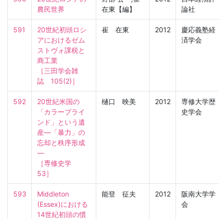
農民世界
在東【編】
論社
591
20世紀初頭ロシ
崔 在東
2012
慶応義塾経
アにおけるゼム
済学会
ストヴォ課税と
商工業

［三田学会雑
誌　105(2)］
592
20世紀米国の
樋口 映美
2012
専修大学歴
「カラーブライ
史学会
ンド」という遺
産―「暴力」の
忘却と秩序形成
―

［専修史学　
53］
593
Middleton 
能登 征夫
2012
阪南大学学
(Essex)における
会
14世紀初頭の慣