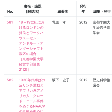
書名・論題
発行
No.
[雑誌名]
編著者
年
編集・発行
581
18～19世紀にお
乳原 孝
2012
京都学園大
けるロンドンの
学経営学部
貧民とワークハ
学会
ウス―セント・
アンドルー・ア
ンダーシャフト
教区の場合―

［京都学園大学
経営学部論集　
21(2)］
582
1930年代半ばの
坂下 史子
2012
歴史科学協
反リンチ運動と
議会
アフリカ系アメ
リカ人―クロー
ド・ニール事件
をめぐるNAACP
の活動を中心に