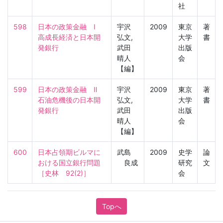
社
598
日本の政策金融　Ⅰ　
宇沢
2009
東京
著
高成長経済と日本開
弘文,
大学
書
発銀行
武田
出版
晴人
会
【編】
599
日本の政策金融　Ⅱ　
宇沢
2009
東京
著
石油危機後の日本開
弘文,
大学
書
発銀行
武田
出版
晴人
会
【編】
600
日本占領期ビルマに
武島
2009
史学
論
おける国立銀行問題

良成
研究
文
［史林　92(2)］
会
Topへ