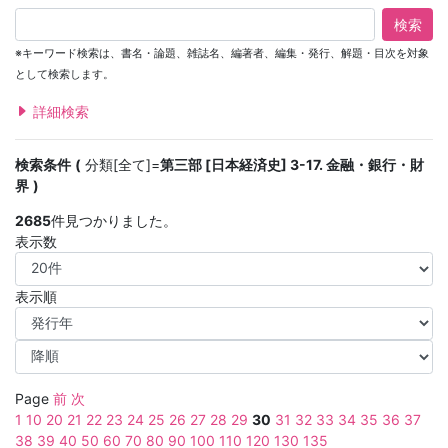
検索
※キーワード検索は、書名・論題、雑誌名、編著者、編集・発行、解題・目次を対象
として検索します。
詳細検索
検索条件
分類[全て]=
第三部 [日本経済史] 3-17. 金融・銀行・財
界
2685
件見つかりました。
表示数
表示順
Page
前
次
1
10
20
21
22
23
24
25
26
27
28
29
30
31
32
33
34
35
36
37
38
39
40
50
60
70
80
90
100
110
120
130
135