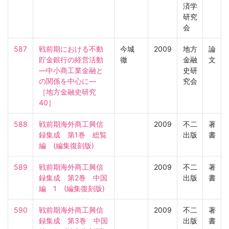
済学
研究
会
587
戦前期における不動
今城
2009
地方
論
貯金銀行の経営活動
徹
金融
文
―中小商工業金融と
史研
の関係を中心に―

究会
［地方金融史研究　
40］
588
戦前期海外商工興信
2009
不二
著
録集成　第1巻　総覧
出版
書
編　(編集復刻版)
589
戦前期海外商工興信
2009
不二
著
録集成　第2巻　中国
出版
書
編　1　(編集復刻版)
590
戦前期海外商工興信
2009
不二
著
録集成　第3巻　中国
出版
書