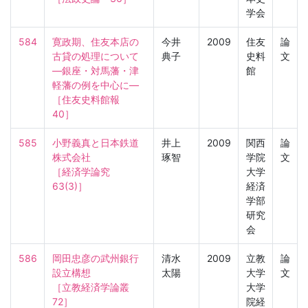
学会
584
寛政期、住友本店の
今井
2009
住友
論
古貸の処理について
典子
史料
文
―銀座・対馬藩・津
館
軽藩の例を中心に―

［住友史料館報　
40］
585
小野義真と日本鉄道
井上
2009
関西
論
株式会社

琢智
学院
文
［経済学論究　
大学
63(3)］
経済
学部
研究
会
586
岡田忠彦の武州銀行
清水
2009
立教
論
設立構想

太陽
大学
文
［立教経済学論叢　
大学
72］
院経