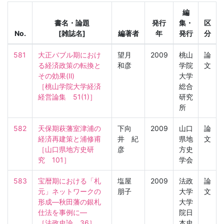
編
書名・論題
発行
集・
区
No.
[雑誌名]
編著者
年
発行
分
581
大正バブル期におけ
望月
2009
桃山
論
る経済政策の転換と
和彦
学院
文
その効果(Ⅱ)

大学
［桃山学院大学経済
総合
経営論集　51(1)］
研究
所
582
天保期萩藩室津浦の
下向
2009
山口
論
経済再建策と浦修甫

井 紀
県地
文
［山口県地方史研
彦
方史
究　101］
学会
583
宝暦期における「札
塩屋
2009
法政
論
元」ネットワークの
朋子
大学
文
形成―秋田藩の銀札
大学
仕法を事例に―

院日
［法政史論　36］
本史