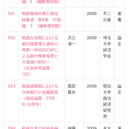
編　2　(編集復刻版)
591
戦前期海外商工興信
2009
不二
著
録集成　第4巻　中国
出版
書
編　3 　(編集復刻版)
592
戦後占領期における
大江
2009
埼玉
論
銀行検査導入過程の
清一
大学
文
考察―GHQ/SCAPに
経済
よる銀行検査指導と
学会
大蔵省の対応―

［社会科学論集　
126］
593
戦後復興期における
黒田
2009
明治
論
日本銀行の金融政策

晁生
大学
文
［政経論叢　77(5・
政治
6) 合併号］
経済
研究
所
594
戦後日本の対外金融
伊藤
2009
名古
著