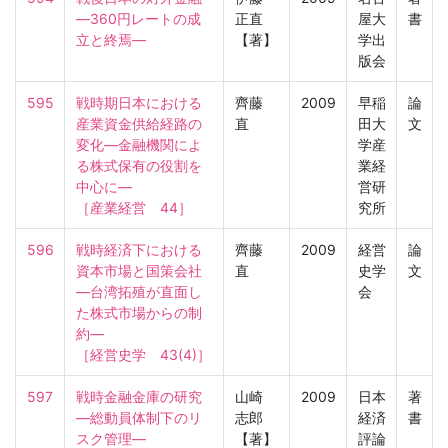
―360円レートの成
正直
屋大
書
立と終焉―
【著】
学出
版会
595
戦時期日本における
齊藤
2009
早稲
論
産業資金供給経路の
直
田大
文
変化―金融機関によ
学産
る株式保有の役割を
業経
中心に―

営研
［産業経営　44］
究所
596
戦時経済下における
齊藤
2009
経営
論
資本市場と国策会社
直
史学
文
―台湾拓殖が直面し
会
た株式市場からの制
約―

［経営史学　43(4)］
597
戦時金融金庫の研究
山崎
2009
日本
著
―総動員体制下のリ
志郎
経済
書
スク管理―
【著】
評論