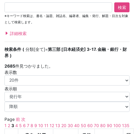
検索
※キーワード検索は、書名・論題、雑誌名、編著者、編集・発行、解題・目次を対象
として検索します。
詳細検索
検索条件
分類[全て]=
第三部 [日本経済史] 3-17. 金融・銀行・財
界
2685
件見つかりました。
表示数
表示順
Page
前
次
1
2
3
4
5
6
7
8
9
10
11
12
13
20
30
40
50
60
70
80
90
100
135