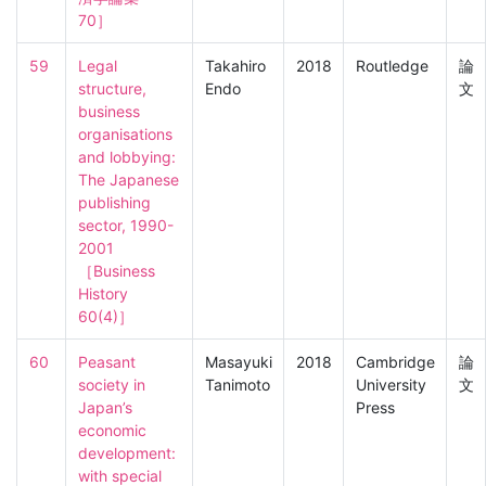
70］
59
Legal 
Takahiro
2018
Routledge
論
structure, 
Endo
文
business 
organisations 
and lobbying: 
The Japanese 
publishing 
sector, 1990-
2001

［Business 
History　
60(4)］
60
Peasant 
Masayuki
2018
Cambridge
論
society in 
Tanimoto
University
文
Japan’s 
Press
economic 
development: 
with special 