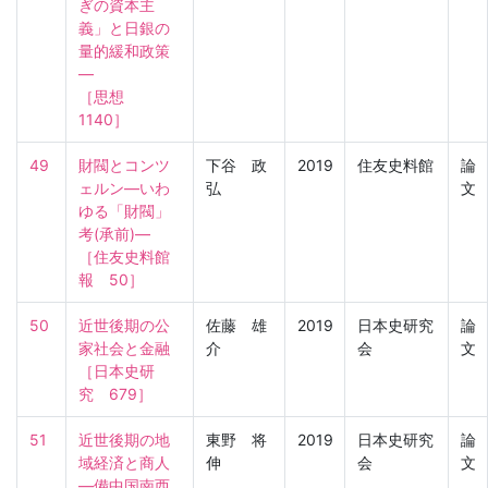
ぎの資本主
義」と日銀の
量的緩和政策
―

［思想　
1140］
49
財閥とコンツ
下谷 政
2019
住友史料館
論
ェルン―いわ
弘
文
ゆる「財閥」
考(承前)―

［住友史料館
報　50］
50
近世後期の公
佐藤 雄
2019
日本史研究
論
家社会と金融

介
会
文
［日本史研
究　679］
51
近世後期の地
東野 将
2019
日本史研究
論
域経済と商人
伸
会
文
―備中国南西