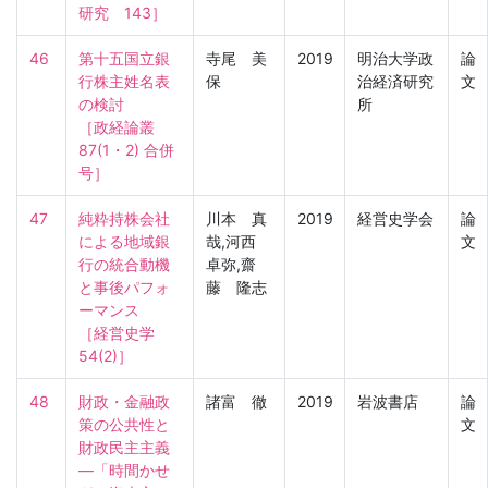
研究　143］
46
第十五国立銀
寺尾 美
2019
明治大学政
論
行株主姓名表
保
治経済研究
文
の検討

所
［政経論叢　
87(1・2) 合併
号］
47
純粋持株会社
川本 真
2019
経営史学会
論
による地域銀
哉,河西
文
行の統合動機
卓弥,齋
と事後パフォ
藤 隆志
ーマンス

［経営史学　
54(2)］
48
財政・金融政
諸富 徹
2019
岩波書店
論
策の公共性と
文
財政民主主義
―「時間かせ