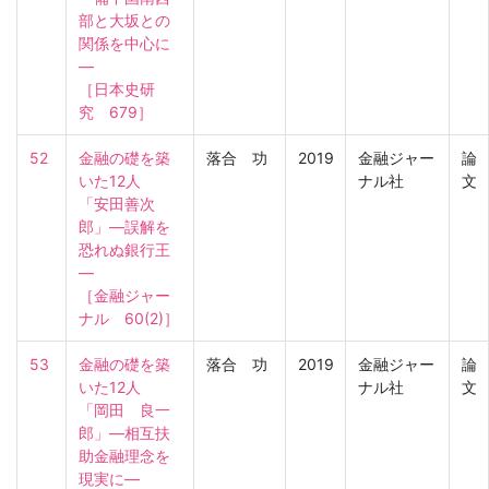
部と大坂との
関係を中心に
―

［日本史研
究　679］
52
金融の礎を築
落合 功
2019
金融ジャー
論
いた12人　
ナル社
文
「安田善次
郎」―誤解を
恐れぬ銀行王
―

［金融ジャー
ナル　60(2)］
53
金融の礎を築
落合 功
2019
金融ジャー
論
いた12人　
ナル社
文
「岡田　良一
郎」―相互扶
助金融理念を
現実に―
