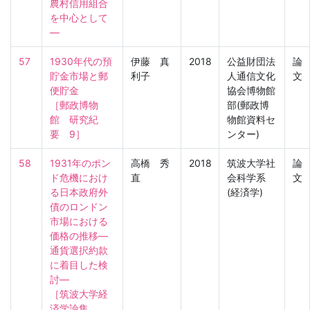
農村信用組合
を中心として
―
57
1930年代の預
伊藤 真
2018
公益財団法
論
貯金市場と郵
利子
人通信文化
文
便貯金

協会博物館
［郵政博物
部(郵政博
館　研究紀
物館資料セ
要　9］
ンター)
58
1931年のポン
高橋 秀
2018
筑波大学社
論
ド危機におけ
直
会科学系
文
る日本政府外
(経済学)
債のロンドン
市場における
価格の推移―
通貨選択約款
に着目した検
討―

［筑波大学経
済学論集　