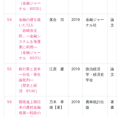
［金融ジャー
ナル　60(3)］
54
金融の礎を築
落合 功
2019
金融ジャー
論
いた12人　
ナル社
文
「岩崎弥太
郎」―金融シ
ステムを海運
業に利用―

［金融ジャー
ナル　60(1)］
55
銀行業と資本
江原 慶
2019
政治経済
論
—分化・発生
学・経済史
文
論批判—

学会
［歴史と経
済　61(4)］
56
開発途上期日
万木 孝
2019
農林統計出
著
本の農村金融
雄【著】
版
書
発展―戦前の