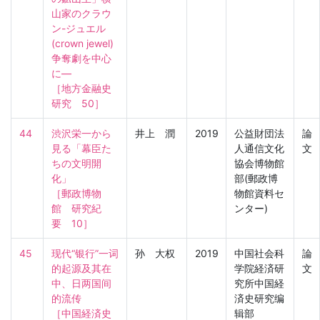
山家のクラウ
ン-ジュエル 
(crown jewel) 
争奪劇を中心
に―

［地方金融史
研究　50］
44
渋沢栄一から
井上 潤
2019
公益財団法
論
見る「幕臣た
人通信文化
文
ちの文明開
協会博物館
化」

部(郵政博
［郵政博物
物館資料セ
館　研究紀
ンター)
要　10］
45
现代“银行”一词
孙 大权
2019
中国社会科
論
的起源及其在
学院経済研
文
中、日两国间
究所中国経
的流传

済史研究编
［中国経済史
辑部