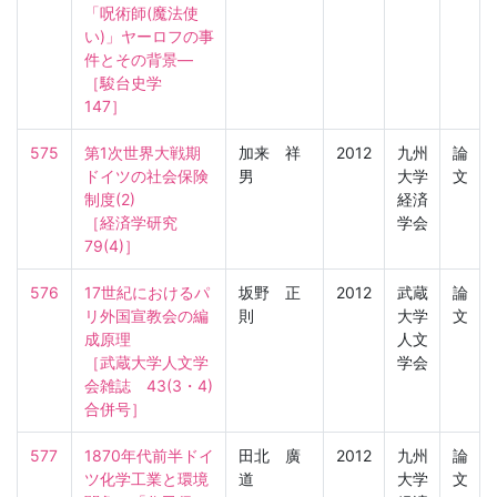
「呪術師(魔法使
い)」ヤーロフの事
件とその背景―

［駿台史学　
147］
575
第1次世界大戦期
加来 祥
2012
九州
論
ドイツの社会保険
男
大学
文
制度(2)

経済
［経済学研究　
学会
79(4)］
576
17世紀におけるパ
坂野 正
2012
武蔵
論
リ外国宣教会の編
則
大学
文
成原理

人文
［武蔵大学人文学
学会
会雑誌　43(3・4) 
合併号］
577
1870年代前半ドイ
田北 廣
2012
九州
論
ツ化学工業と環境
道
大学
文