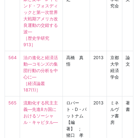
ンド・フォスディ
究会
ックと第一次世界
大戦期アメリカ改
良運動の交錯する
波―

［歴史学研究　
913］
564
法の進化と経済活
高橋 真
2013
京都
論
動―コモンズの集
悟
大学
文
団行動の分析を中
経済
心に―

学会
［経済論叢　
187(1)］
565
流動化する民主主
ロバー
2013
ミネ
著
義―先進8カ国に
ト・D・パ
ルヴ
書
おけるソーシャ
ットナム
ァ書
ル・キャピタル―
【編
房
著】 ;
猪口 孝