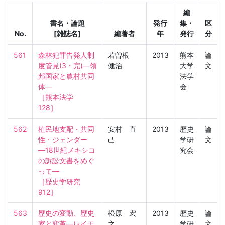
編
書名・論題
発行
集・
区
No.
[雑誌名]
編著者
年
発行
分
561
森林犯罪告発人制
若曽根
2013
熊本
論
度管見(3・完)―領
健治
大学
文
邦国家と農村共同
法学
体―

会
［熊本法学　
128］
562
植民地支配・共同
安村 直
2013
歴史
論
性・ジェンダー
己
学研
文
―18世紀メキシコ
究会
の訴訟文書をめぐ
って―

［歴史学研究　
912］
563
歴史の変動、歴史
松原 宏
2013
歴史
論
家と変革―レイモ
之
学研
文