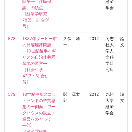
闘争―「住民保
経済
護」の頂点―

学会
［経済学研究　
78(5・6) 合併
号］
578
1887年ダービー市
久保 洋
2012
同志
論
の日曜埋葬問題
一
社大
文
―19世紀後半イギ
学人
リスの自治体共同
文科
墓地の運営―

学研
［社会科学　
究所
42(2・3) 合併
号］
579
18世紀中葉スコッ
関 源太
2012
九州
論
トランドの救貧思
郎
大学
文
想の一側面―ワー
経済
クハウスの設立・
学会
運営をめぐって
―(1)

［経済学研究　