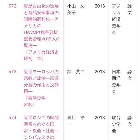
572
貿易自由化の進展
小山 久
2013
アメ
論
と食品安全事項の
美子
リカ
文
国際的調和化―ア
経済
メリカの
史学
HACCP(危害分析
会
重要管理点)導入の
歴史―

［アメリカ経済史
研究　12］
573
近世ヨーロッパの
踊 共二
2013
日本
論
宗教と政治―宗派
西洋
文
分裂の作用と反作
史学
用―

会
［西洋史学　
248］
574
近世ロシアの民間
豊川 浩
2013
駿台
論
習俗をめぐる国
一
史学
文
家・教会・社会―
会
シンビルスクの