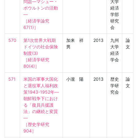
問題―マシュー・
大学
ボウルトンの活動
経済
―

学部
［経済学論究　
研究
67(1)］
会
570
第1次世界大戦期
加来 祥
2013
九州
論
ドイツの社会保険
男
大学
文
制度(3)

経済
［経済学研究　
学会
80(4)］
571
米国の軍事大国化
小瀧 陽
2013
歴史
論
と退役軍人福利政
学研
文
策1943-1952年―
究会
朝鮮戦争下におけ
る「復員兵援護
法」の継続と変質
―

［歴史学研究　
904］