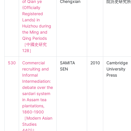
of Qian ye 
Chengxian
院历史研究所
(Officially 
Registered 
Lands) in 
Huizhou during 
the Ming and 
Qing Periods

［中國史研究　
128］
530
Commercial 
SAMITA
2010
Cambridge
recruiting and 
SEN
University
Informal 
Press
Intermediation: 
debate over the 
sardari system 
in Assam tea 
plantations, 
1860-1900

［Modern Asian 
Studies　
44(1)］