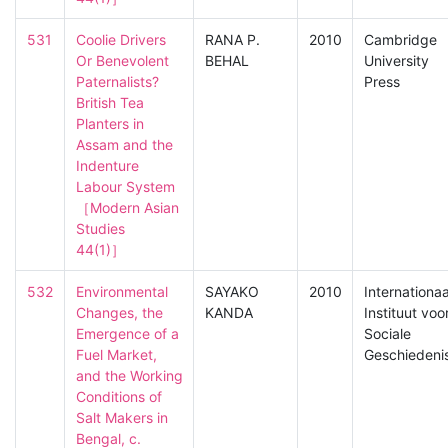
531
Coolie Drivers 
RANA P.
2010
Cambridge
Or Benevolent 
BEHAL
University
Paternalists? 
Press
British Tea 
Planters in 
Assam and the 
Indenture 
Labour System

［Modern Asian 
Studies　
44(1)］
532
Environmental 
SAYAKO
2010
Internationaa
Changes, the 
KANDA
Instituut voo
Emergence of a 
Sociale
Fuel Market, 
Geschiedeni
and the Working 
Conditions of 
Salt Makers in 
Bengal, c. 