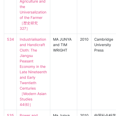
Agriculture and 
the 
Universalization 
of the Farmer

［歴史研究　
327］
534
Industrialisation 
MA JUNYA
2010
Cambridge
and Handicraft 
and TIM
University
Cloth: The 
WRIGHT
Press
Jiangsu 
Peasant 
Economy in the 
Late Nineteenth 
and Early 
Twentieth 
Centuries

［Modern Asian 
Studies　
44(6)］
535
Power and 
Ma Junya
2010
中国社会科学