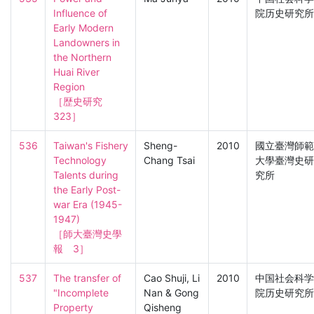
Influence of 
院历史研究所
Early Modern 
Landowners in 
the Northern 
Huai River 
Region

［歴史研究　
323］
536
Taiwan's Fishery 
Sheng-
2010
國立臺灣師範
Technology 
Chang Tsai
大學臺灣史研
Talents during 
究所
the Early Post-
war Era (1945-
1947)

［師大臺灣史學
報　3］
537
The transfer of 
Cao Shuji, Li
2010
中国社会科学
"Incomplete 
Nan & Gong
院历史研究所
Property 
Qisheng