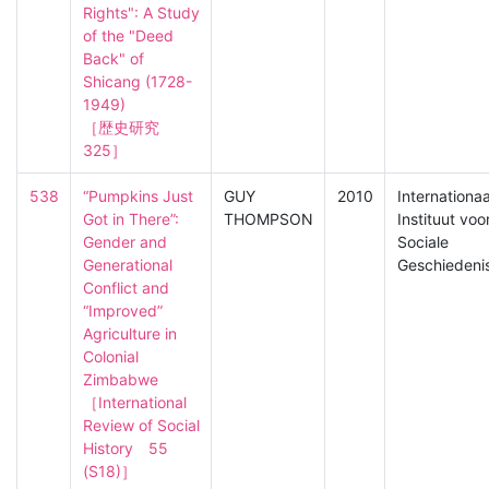
Rights": A Study 
of the "Deed 
Back" of 
Shicang (1728-
1949)

［歴史研究　
325］
538
“Pumpkins Just 
GUY
2010
Internationaa
Got in There”: 
THOMPSON
Instituut voo
Gender and 
Sociale
Generational 
Geschiedeni
Conflict and 
“Improved” 
Agriculture in 
Colonial 
Zimbabwe

［International 
Review of Social 
History　55 
(S18)］