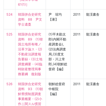
61(1)］
524
韓国併合史研究
尹 瑢均
2011
龍渓書舎
資料　88　尹文
【著】
学士遺稾
525
韓国併合史研究
(1)平木勘太
2011
龍渓書舎
資料　89　(1)韓
郎(内閣不動
国土地所有権ノ
産調査会),
沿革ヲ論ス・(2)
(2)法典調査
不動産法調査報
局,(3)度支
告要録・(3)土地
部・川上常
調査綱要・(4)臨
郎,(4)朝鮮総
時財産整理局事
督府【編】
務要綱　復刻版
526
韓国併合史研究
朝鮮総督府
2011
龍渓書舎
資料　93　(1)朝
中枢院
鮮舊慣制度調査
【編】
事業概要・(2)小
作ニ関スル慣習