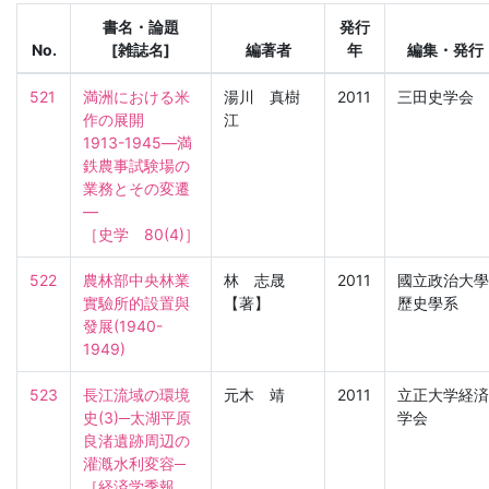
書名・論題
発行
No.
[雑誌名]
編著者
年
編集・発行
521
満洲における米
湯川 真樹
2011
三田史学会
作の展開　
江
1913-1945―満
鉄農事試験場の
業務とその変遷
―

［史学　80(4)］
522
農林部中央林業
林 志晟
2011
國立政治大學
實驗所的設置與
【著】
歷史學系
發展(1940-
1949)
523
長江流域の環境
元木 靖
2011
立正大学経済
史(3)─太湖平原
学会
良渚遺跡周辺の
灌漑水利変容─

［経済学季報　