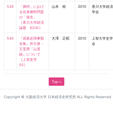
539
「満州」におけ
山本 裕
2010
香川大学経済
る在来燃料問題
学会
の「発生」

［香川大学経済
論叢　82(4)］
540
『居家必用事類
大澤 正昭
2010
上智大学史学
全集』所引唐・
会
王旻撰『山居
録』について

［上智史学　
55］
Topへ
Copyright © 大阪経済大学 日本経済史研究所 ALL Rights Reserved