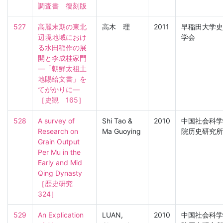
調査書　復刻版
527
高麗末期の東北
高木 理
2011
早稲田大学史
辺境地域におけ
学会
る水田稲作の展
開と李成桂家門
―「朝鮮太祖土
地賜給文書」を
てがかりに―

［史観　165］
528
A survey of 
Shi Tao &
2010
中国社会科学
Research on 
Ma Guoying
院历史研究所
Grain Output 
Per Mu in the 
Early and Mid 
Qing Dynasty

［歴史研究　
324］
529
An Explication 
LUAN,
2010
中国社会科学