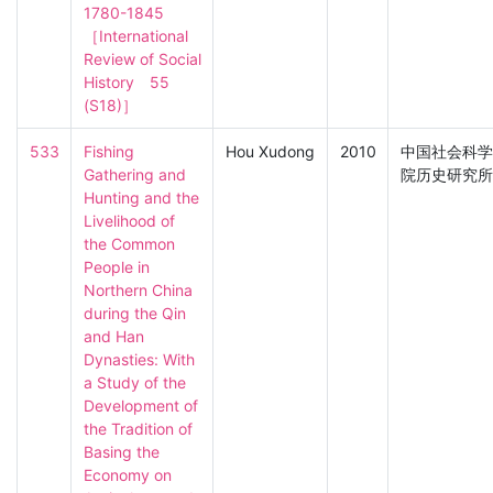
1780-1845

［International 
Review of Social 
History　55 
(S18)］
533
Fishing 
Hou Xudong
2010
中国社会科学
Gathering and 
院历史研究所
Hunting and the 
Livelihood of 
the Common 
People in 
Northern China 
during the Qin 
and Han 
Dynasties: With 
a Study of the 
Development of 
the Tradition of 
Basing the 
Economy on 