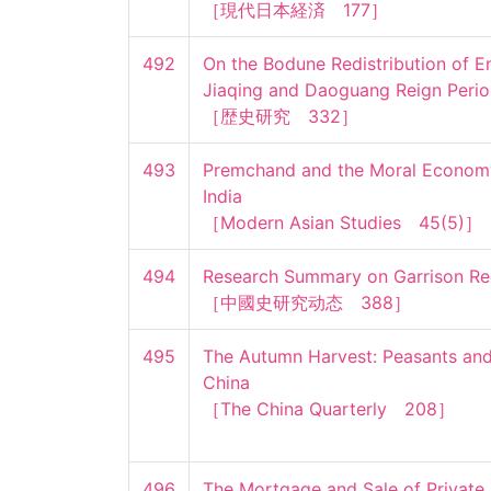
［現代日本経済　177］
492
On the Bodune Redistribution of En
Jiaqing and Daoguang Reign Period
［歴史研究　332］
493
Premchand and the Moral Economy 
India

［Modern Asian Studies　45(5)］
494
Research Summary on Garrison Recl
［中國史研究动态　388］
495
The Autumn Harvest: Peasants and 
China

［The China Quarterly　208］
496
The Mortgage and Sale of Private