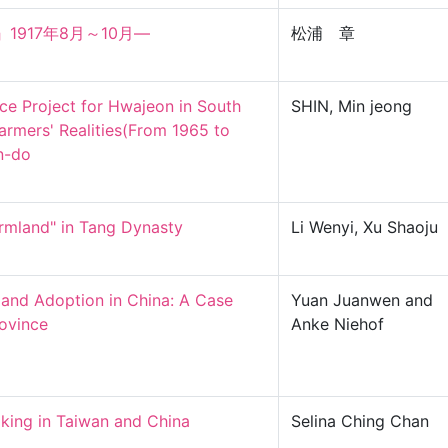
17年8月～10月―

松浦 章
ce Project for Hwajeon in South 
SHIN, Min jeong
mers' Realities(From 1965 to 
do

rmland" in Tang Dynasty

Li Wenyi, Xu Shaoju
 and Adoption in China: A Case 
Yuan Juanwen and
vince

Anke Niehof
ing in Taiwan and China

Selina Ching Chan