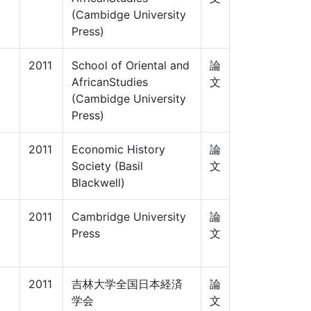
(Cambidge University
Press)
2011
School of Oriental and
論
AfricanStudies
文
(Cambidge University
Press)
2011
Economic History
論
Society (Basil
文
E
Blackwell)
2011
Cambridge University
論
Press
文
2011
吉林大学全国日本経済
論
学会
文