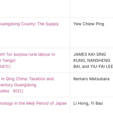
Guangdong County: The Supply 
Yew Chiew Ping
t’ for surplus rural labour in 
JAMES KAI-SING
 Yangzi

KUNG, NANSHENG
64(1)］
BAI, and YIU-FAI LE
 in Qing China: Taxation and 
Kentaro Matsubara
century Guangdong

Studies　8(2)］
nology in the Meiji Period of Japan 
Li Hong, Yi Bao