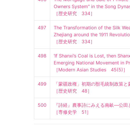
Owners System" in the Song Dynast
［歴史研究　334］
497
The Transformation of the Silk Wea
Zhejiang around the 1911 Revolution
［歴史研究　334］
498
‘If Shanxi’s Coal is Lost, then Shanx
Emerging National Movement in Pro
［Modern Asian Studies　45(5)］
499
「蒙疆政権」初期の獣毛統制政策と蒙
［歴史研究　48］
500
『詩経』農事詩にみえる南畝―公田と
［専修史学　51］