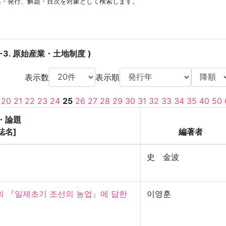
集・発行、解題・目次を対象として検索します。
4-3. 原始産業・土地制度
表示数
表示順
20
21
22
23
24
25
26
27
28
29
30
31
32
33
34
35
40
50
・論題
誌名]
編著者
史 金波
의 『일제초기 조선의 농업』에 답한
이영훈