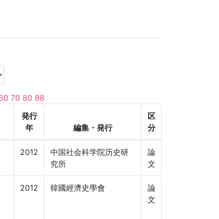
60
70
80
88
発行
区
年
編集・発行
分
2012
中国社会科学院历史研
論
究所
文
2012
韓國經濟史學會
論
文