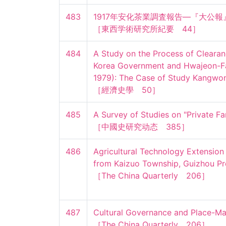
483
1917年安化茶業調査報告―『大公報』19
［東西学術研究所紀要　44］
484
A Study on the Process of Clearan
Korea Government and Hwajeon-Far
1979): The Case of Study Kangwon-
［經濟史學　50］
485
A Survey of Studies on "Private Fa
［中國史研究动态　385］
486
Agricultural Technology Extension
from Kaizuo Township, Guizhou Pro
［The China Quarterly　206］
487
Cultural Governance and Place-Mak
［The China Quarterly　206］