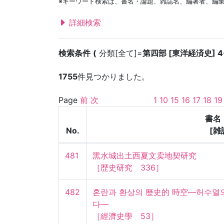
※キーワード検索は、書名・論題、雑誌名、編著者、編
詳細検索
検索条件
分類[全て]=
第四部 [東洋経済史] 
1755
件見つかりました。
Page
前
次
1
10
15
16
17
18
19
書名
No.
[雑
481
黑水城出土西夏文卖地契研究

［歴史研究　336］
482
혼란과 환상의 歷史的 時空―허수열
다―

［經濟史學　53］