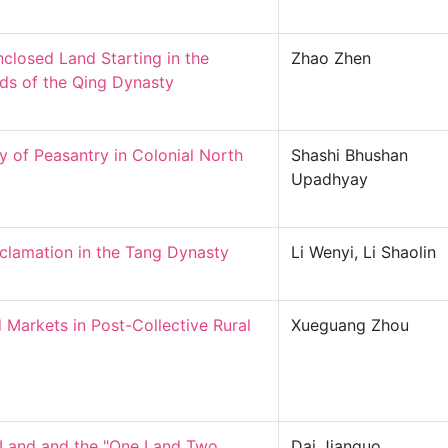
closed Land Starting in the 
Zhao Zhen
s of the Qing Dynasty

of Peasantry in Colonial North 
Shashi Bhushan
Upadhyay
amation in the Tang Dynasty

Li Wenyi, Li Shaolin
Markets in Post-Collective Rural 
Xueguang Zhou
 Land and the "One Land Two 
Dai Jianguo