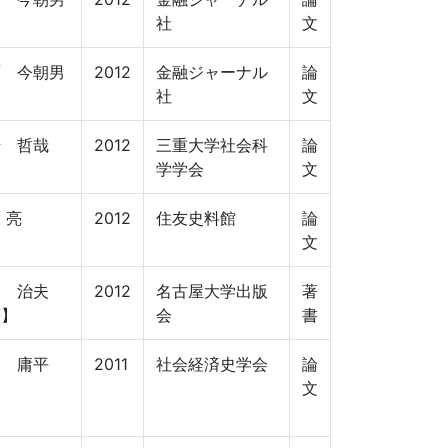
社
文
原 今朝男
2012
金融ジャーナル
論
社
文
崎 哲哉
2012
三重大学社会科
論
学学会
文
 亮
2012
住友史料館
論
文
口 治夫
2012
名古屋大学出版
著
著】
会
書
島 庸平
2011
社会経済史学会
論
文