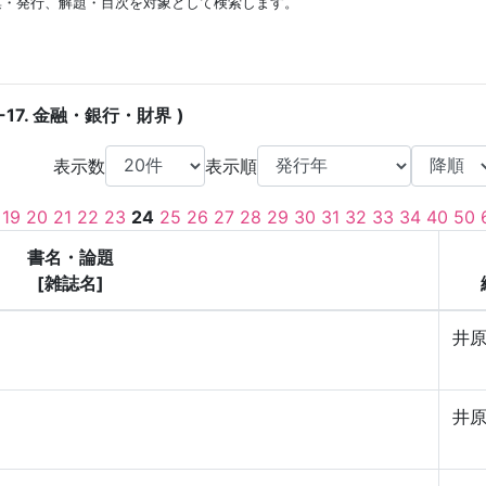
集・発行、解題・目次を対象として検索します。
-17. 金融・銀行・財界
表示数
表示順
19
20
21
22
23
24
25
26
27
28
29
30
31
32
33
34
40
50
書名・論題
[雑誌名]
井
井