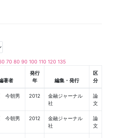
60
70
80
90
100
110
120
135
発行
区
編著者
年
編集・発行
分
原 今朝男
2012
金融ジャーナル
論
社
文
原 今朝男
2012
金融ジャーナル
論
社
文