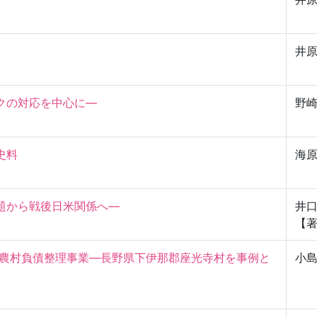
井
の対応を中心に―

野


海原
題から戦後日米関係へ―
井
【
と農村負債整理事業―長野県下伊那郡座光寺村を事例と
小