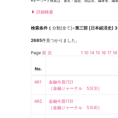
※キーワード検索は、書名・論題、雑誌名、編著者、編
詳細検索
検索条件
分類[全て]=
第三部 [日本経済史] 3
2685
件見つかりました。
Page
前
次
1
10
14
15
16
17
18
No.
461
金融今昔(12)

［金融ジャーナル　53(3)］
462
金融今昔(13)

［金融ジャーナル　53(4)］