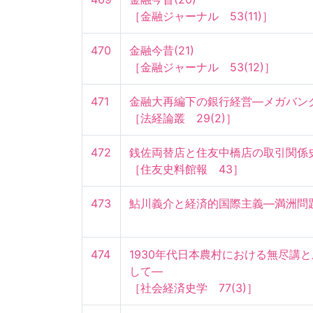
［金融ジャーナル　53(11)］
470
金融今昔(21)

［金融ジャーナル　53(12)］
471
金融大再編下の銀行経営―メガバンク
［法経論叢　29(2)］
472
銭佐両替店と住友中橋店の取引関係史料
［住友史料館報　43］
473
鮎川義介と経済的国際主義―満洲問
474
1930年代日本農村における無尽講
して―

［社会経済史学　77(3)］