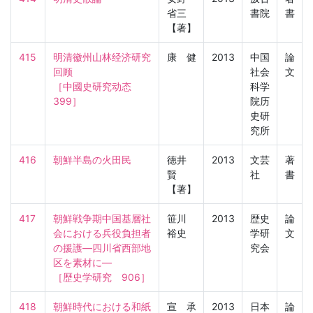
省三
書院
書
【著】
415
明清徽州山林经济研究
康 健
2013
中国
論
回顾

社会
文
［中國史研究动态　
科学
399］
院历
史研
究所
416
朝鮮半島の火田民
徳井
2013
文芸
著
賢
社
書
【著】
417
朝鮮戦争期中国基層社
笹川
2013
歴史
論
会における兵役負担者
裕史
学研
文
の援護―四川省西部地
究会
区を素材に―

［歴史学研究　906］
418
朝鮮時代における和紙
宣 承
2013
日本
論