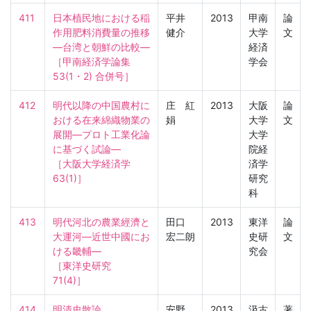
411
日本植民地における稲
平井
2013
甲南
論
作用肥料消費量の推移
健介
大学
文
―台湾と朝鮮の比較―

経済
［甲南経済学論集　
学会
53(1・2) 合併号］
412
明代以降の中国農村に
庄 紅
2013
大阪
論
おける在来綿織物業の
娟
大学
文
展開―プロト工業化論
大学
に基づく試論―

院経
［大阪大学経済学　
済学
63(1)］
研究
科
413
明代河北の農業經濟と
田口
2013
東洋
論
大運河―近世中國にお
宏二朗
史研
文
ける畿輔―

究会
［東洋史研究　
71(4)］
414
明清史散論
安野
2013
汲古
著