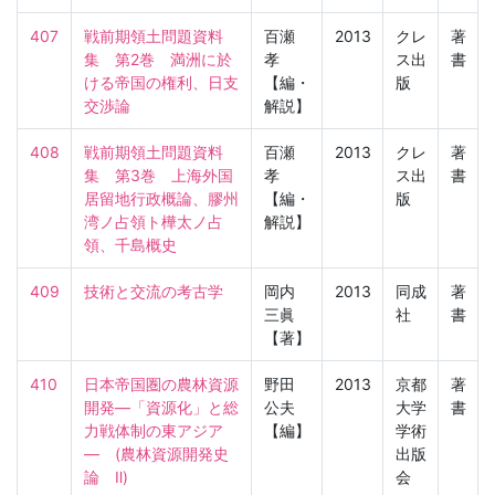
407
戦前期領土問題資料
百瀬
2013
クレ
著
集　第2巻　満洲に於
孝
ス出
書
ける帝国の権利、日支
【編・
版
交渉論
解説】
408
戦前期領土問題資料
百瀬
2013
クレ
著
集　第3巻　上海外国
孝
ス出
書
居留地行政概論、膠州
【編・
版
湾ノ占領ト樺太ノ占
解説】
領、千島概史
409
技術と交流の考古学
岡内
2013
同成
著
三眞
社
書
【著】
410
日本帝国圏の農林資源
野田
2013
京都
著
開発―「資源化」と総
公夫
大学
書
力戦体制の東アジア
【編】
学術
―　(農林資源開発史
出版
論　Ⅱ)
会