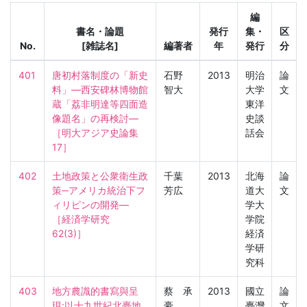
編
書名・論題
発行
集・
区
No.
[雑誌名]
編著者
年
発行
分
401
唐初村落制度の「新史
石野
2013
明治
論
料」―西安碑林博物館
智大
大学
文
蔵「荔非明達等四面造
東洋
像題名」の再検討―

史談
［明大アジア史論集　
話会
17］
402
土地政策と公衆衛生政
千葉
2013
北海
論
策─アメリカ統治下フ
芳広
道大
文
ィリピンの開発―

学大
［経済学研究　
学院
62(3)］
経済
学研
究科
403
地方農識的書寫與呈
蔡 承
2013
國立
論
現:以十九世紀北臺地
豪
臺灣
文