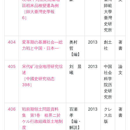
區稻米品種變遷為例

師範
［師大臺灣史學報　
大學
6］
臺灣
史研
究所
404
変革期の基層社会―総
奥村
2013
創土
著
力戦と中国・日本―
哲
社
書
【編】
405
宋代矿冶业地理研究综
刘 晨
2013
中国
論
述

曦
社会
文
［中國史研究动态　
科学
398］
院历
史研
究所
406
戦前期領土問題資料
百瀬
2013
クレ
著
集　第1巻　租界ニ於
孝
ス出
書
ケル行政組織並土地制
【編・
版
度
解説】