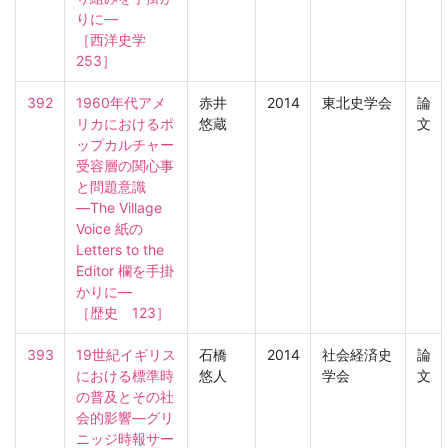
りに―

［西洋史学　
253］
392
1960年代アメ
赤井
2014
東北史学会
論
リカにおけるポ
悠蔵
文
ップカルチャー
受容層の関心事
と問題意識
―The Village 
Voice 紙の 
Letters to the 
Editor 欄を手掛
かりに―

［歴史　123］
393
19世紀イギリス
石橋
2014
社会経済史
論
における標準時
悠人
学会
文
の普及とその社
会的影響―グリ
ニッジ時報サー