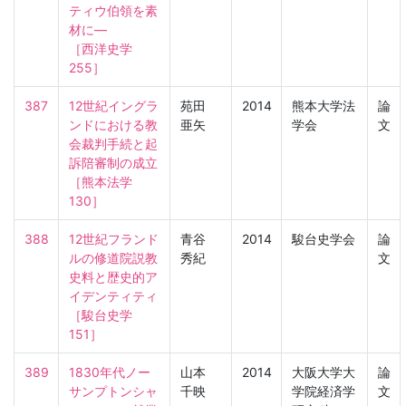
ティウ伯領を素
材に―

［西洋史学　
255］
387
12世紀イングラ
苑田
2014
熊本大学法
論
ンドにおける教
亜矢
学会
文
会裁判手続と起
訴陪審制の成立

［熊本法学　
130］
388
12世紀フランド
青谷
2014
駿台史学会
論
ルの修道院説教
秀紀
文
史料と歴史的ア
イデンティティ

［駿台史学　
151］
389
1830年代ノー
山本
2014
大阪大学大
論
サンプトンシャ
千映
学院経済学
文