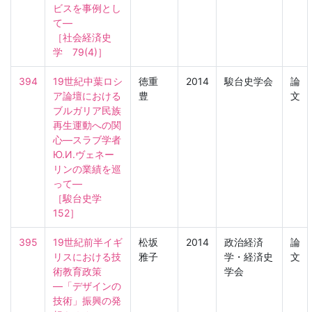
ビスを事例とし
て―

［社会経済史
学　79(4)］
394
19世紀中葉ロシ
徳重
2014
駿台史学会
論
ア論壇における
豊
文
ブルガリア民族
再生運動への関
心―スラブ学者
Ю.И.ヴェネー
リンの業績を巡
って―

［駿台史学　
152］
395
19世紀前半イギ
松坂
2014
政治経済
論
リスにおける技
雅子
学・経済史
文
術教育政策
学会
―「デザインの
技術」振興の発