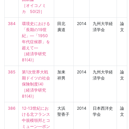
［オイコノミ
カ　50(2)］
384
環境史における
田北
2014
九州大学経
論
「長期の19世
廣道
済学会
文
紀」―「1950
年代症候群」を
超えて―

［経済学研究　
81(4)］
385
第1次世界大戦
加来
2014
九州大学経
論
期ドイツの社会
祥男
済学会
文
保険制度(4)

［経済学研究　
81(4)］
386
12-13世紀にお
大浜
2014
日本西洋史
論
ける北フランス
聖香子
学会
文
中規模領邦とコ
ミューン―ポン