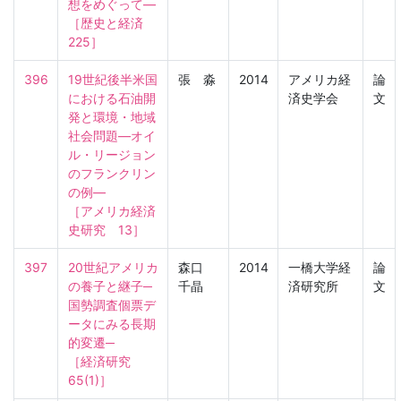
想をめぐって―

［歴史と経済　
225］
396
19世紀後半米国
張 淼
2014
アメリカ経
論
における石油開
済史学会
文
発と環境・地域
社会問題―オイ
ル・リージョン
のフランクリン
の例―

［アメリカ経済
史研究　13］
397
20世紀アメリカ
森口
2014
一橋大学経
論
の養子と継子─
千晶
済研究所
文
国勢調査個票デ
ータにみる長期
的変遷─

［経済研究　
65(1)］