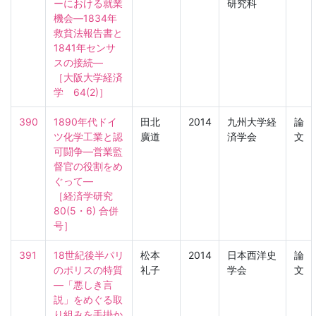
ーにおける就業
研究科
機会―1834年
救貧法報告書と
1841年センサ
スの接続―

［大阪大学経済
学　64(2)］
390
1890年代ドイ
田北
2014
九州大学経
論
ツ化学工業と認
廣道
済学会
文
可闘争―営業監
督官の役割をめ
ぐって―

［経済学研究　
80(5・6) 合併
号］
391
18世紀後半パリ
松本
2014
日本西洋史
論
のポリスの特質
礼子
学会
文
―「悪しき言
説」をめぐる取
り組みを手掛か