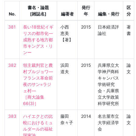
書名・論題
発行
区
No.
[雑誌名]
編著者
年
編集・発行
分
381
長い18世紀イギ
小西
2015
日本経済評
著
リスの都市化―
恵美
論社
書
成熟する地方都
【著】
市キングス・リ
ンー
382
領主裁判官と農
浜田
2015
兵庫県立大
論
村ブルジョワ―
道夫
学神戸商科
文
フランス革命前
キャンパス
夜のサン=ラジ
学術研究
ェ村―

会・兵庫県
［商大論集　
立大学政策
66(3)］
科学研究所
383
ハイエクとの比
藤田
2014
名古屋市立
論
較におけるミュ
奈々子
大学経済学
文
ルダールの福祉
会
国家論
