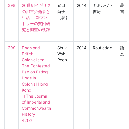
398
20世紀イギリス
武田
2014
ミネルヴァ
著
の都市労働者と
尚子
書房
書
生活― ロウン
【著】
トリーの貧困研
究と調査の軌跡
―
399
Dogs and 
Shuk-
2014
Routledge
論
British 
Wah
文
Colonialism: 
Poon
The Contested 
Ban on Eating 
Dogs in 
Colonial Hong 
Kong

［The Journal 
of Imperial and 
Commonwealth 
History　
42(2)］