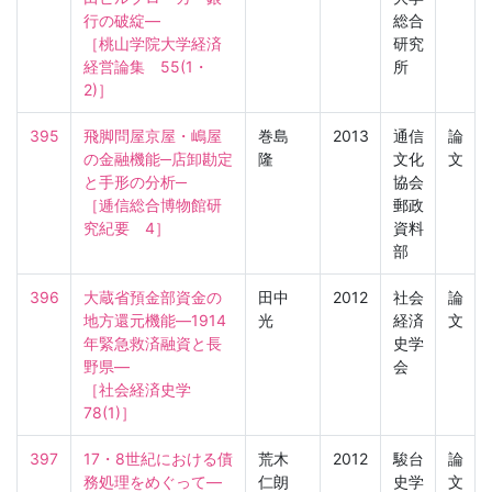
行の破綻―

総合
［桃山学院大学経済
研究
経営論集　55(1・
所
2)］
395
飛脚問屋京屋・嶋屋
巻島
2013
通信
論
の金融機能─店卸勘定
隆
文化
文
と手形の分析─

協会
［逓信総合博物館研
郵政
究紀要　4］
資料
部
396
大蔵省預金部資金の
田中
2012
社会
論
地方還元機能―1914
光
経済
文
年緊急救済融資と長
史学
野県―

会
［社会経済史学　
78(1)］
397
17・8世紀における債
荒木
2012
駿台
論
務処理をめぐって―
仁朗
史学
文