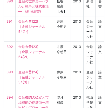
390
金融の世界史―バブ
板谷
2013
新潮
著
ルと戦争と株式市場
敏彦
社
書
―　(新潮選書)
【著】
391
金融今昔(22)

井原
2013
金融
論
［金融ジャーナル　
今朝男
ジャ
文
54(1)］
ーナ
ル社
392
金融今昔(23)

井原
2013
金融
論
［金融ジャーナル　
今朝男
ジャ
文
54(2)］
ーナ
ル社
393
金融今昔(24)

井原
2013
金融
論
［金融ジャーナル　
今朝男
ジャ
文
54(3)］
ーナ
ル社
394
金融機関の破綻と市
望月
2013
桃山
論
場機能の崩壊(Ⅰ)―増
和彦
学院
文
田ビルブローカー銀
大学