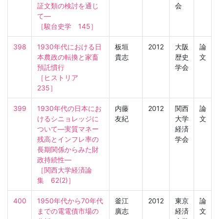
証文類の検討を通じ
会
て―

［駿台史学　145］
398
1930年代における日
板垣
2012
大阪
論
本農政の転換と家畜
貴志
歴史
文
預託慣行

学会
［ヒストリア　
235］
399
1930年代の日本にお
内藤
2012
関西
論
けるシニョレッジに
友紀
大学
文
ついて―実質マネー
経済
残高とインフレ率の
学会
長期関係からみた財
政持続性―

［関西大学経済論
集　62(2)］
400
1950年代から70年代
釜江
2012
東京
論
までの電電債市場の
廣志
経済
文