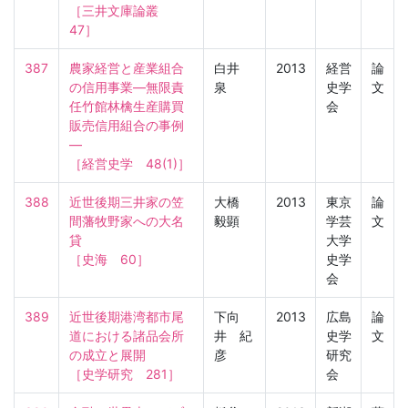
［三井文庫論叢　
47］
387
農家経営と産業組合
白井
2013
経営
論
の信用事業―無限責
泉
史学
文
任竹館林檎生産購買
会
販売信用組合の事例
―

［経営史学　48(1)］
388
近世後期三井家の笠
大橋
2013
東京
論
間藩牧野家への大名
毅顕
学芸
文
貸

大学
［史海　60］
史学
会
389
近世後期港湾都市尾
下向
2013
広島
論
道における諸品会所
井 紀
史学
文
の成立と展開

彦
研究
［史学研究　281］
会