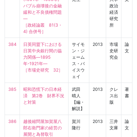
バブル崩壊後の金融
政治
緩和と不良債権問題
経済
―

研究
［政経論叢　81(3・
所
4) 合併号］
384
日英同盟下における
サイモ
2013
市場
論
日英中央銀行間の協
ン・ジ
史研
文
力関係―1895
ェーム
究会
年-1921年―

ス・バ
［市場史研究　32］
イスウ
ェイ
385
昭和恐慌下の日本経
武田
2013
クレ
著
済　第2巻　財界不況
晴人
ス出
書
と対策
【編・
版
解説】
386
越後縮問屋加賀屋八
賀川
2013
三井
論
郎右衛門家の経営の
隆行
文庫
文
展開と為替取引
