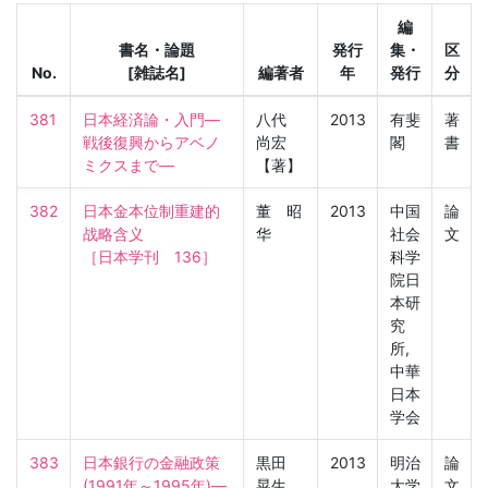
編
書名・論題
発行
集・
区
No.
[雑誌名]
編著者
年
発行
分
381
日本経済論・入門―
八代
2013
有斐
著
戦後復興からアベノ
尚宏
閣
書
ミクスまで―
【著】
382
日本金本位制重建的
董 昭
2013
中国
論
战略含义

华
社会
文
［日本学刊　136］
科学
院日
本研
究
所,
中華
日本
学会
383
日本銀行の金融政策
黒田
2013
明治
論
(1991年～1995年)―
晃生
大学
文