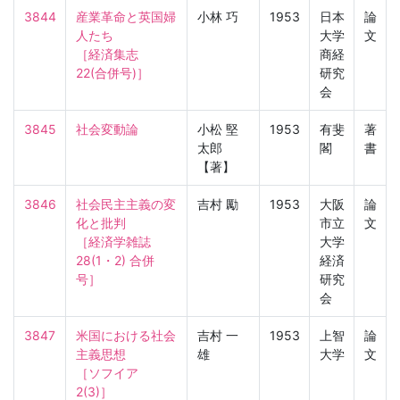
3844
産業革命と英国婦
小林 巧
1953
日本
論
人たち

大学
文
［経済集志　
商経
22(合併号)］
研究
会
3845
社会変動論
小松 堅
1953
有斐
著
太郎
閣
書
【著】
3846
社会民主主義の変
吉村 勵
1953
大阪
論
化と批判

市立
文
［経済学雑誌　
大学
28(1・2) 合併
経済
号］
研究
会
3847
米国における社会
吉村 一
1953
上智
論
主義思想

雄
大学
文
［ソフイア　
2(3)］