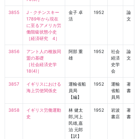
3855
J・クチンスキー
金子 卓
1952
論
1789年から現在
活
文
に至るアメリカ労
働階級状態小史

［経済研究　4］
3856
アント人の種族同
阿部 重
1952
社会
論
盟の基礎

雄
経済
文
［社会経済史学　
史学
18(4)］
会
3857
イギリスにおける
運輸省船
1952
運輸
著
海上労使関係史
員局
省船
書
【編】
員局
3858
イギリス労働運動
林 健太
1952
岩波
著
史
郎,河上
書店
書
民雄,嘉
治 元郎
【訳】