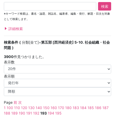
検索
※キーワード検索は、書名・論題、雑誌名、編著者、編集・発行、解題・目次を対象
として検索します。
詳細検索
検索条件
分類[全て]=
第五部 [西洋経済史] 5-10. 社会組織・社会
問題
3900
件見つかりました。
表示数
表示順
Page
前
次
1
100
110
120
130
140
150
160
170
180
183
184
185
186
187
188
189
190
191
192
193
194
195