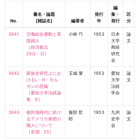
編
書名・論題
発行
集・
区
No.
[雑誌名]
編著者
年
発行
分
3841
労働組合運動と英
小林 巧
1953
日本
論
国婦人

大学
文
［経済集志　
商経
23(2・3)］
研究
会
3842
家族史研究上にお
玉城 肇
1953
愛知
論
けるL・H・モル
大学
文
ガンの意義

法経
［愛知大学法経論
学会
集　6］
3843
植民地時代に於け
服部 哲
1953
九州
論
るアメリカ南部の
郎
史学
文
職人について

会
［史淵　55］