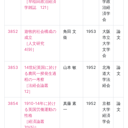
［早稲田政治経済
学政
学雑誌　121］
治経
済学
会
3852
遊牧的社会構成の
角田 文
1953
大阪
論
成立

衞
市立
文
［人文研究　
大学
4(9)］
文学
会
3853
14世紀英国に於け
山本 敏
1952
北海
論
る農民一揆発生過
道大
文
程の一考察

学法
［法経会論叢　
経会
12］
3854
1910-14年に於け
真藤 素
1952
京都
論
る英国労働運動の
一
大学
文
性格

経済
［経済論叢　
学会
70(5)］