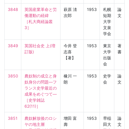
3848
英国産業革命と労
萩原 淸
1953
札幌
論
働運動の経緯

次郎
短期
文
［札大商経論叢　
大学
3］
文泉
学会
3849
英国社会史 上(増
今井 登
1953
東京
著
訂版)
志喜
大学
書
【著】
出版
会
3850
農奴制の成立と身
橡川 一
1953
史学
論
奴身分の問題—フ
朗
会
文
ランス史学最近の
成果をめぐつて—

［史学雑誌　
62(11)］
3851
農奴解放後のロシ
增田 富
1953
早稲
論
ヤの地主層

壽
田大
文