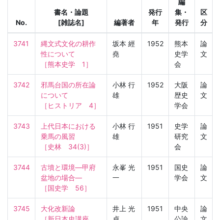
編
書名・論題
発行
集・
区
No.
[雑誌名]
編著者
年
発行
分
3741
縄文式文化の耕作
坂本 經
1952
熊本
論
性について

堯
史学
文
［熊本史学　1］
会
3742
邪馬台国の所在論
小林 行
1952
大阪
論
について

雄
歴史
文
［ヒストリア　4］
学会
3743
上代日本における
小林 行
1951
史学
論
乗馬の風習

雄
研究
文
［史林　34(3)］
会
3744
古墳と環境—甲府
永峯 光
1951
国史
論
盆地の場合—

一
学会
文
［国史学　56］
3745
大化改新論

井上 光
1951
中央
論
［新日本史講座　
貞
公論
文