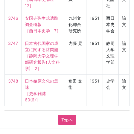
12］
社
3746
安国寺弥生式遺跡
九州文
1951
西日
論
調査概報

化總合
本史
文
［西日本史学　7］
研究所
学会
3747
日本古代国家の成
内藤 晃
1951
静岡
論
立に関する諸問題

大学
文
［静岡大学文理学
文理
部研究報告(人文科
学部
学)　2］
3748
日本始原文化の意
角田 文
1951
史学
論
味

衞
会
文
［史学雑誌　
60(6)］
Topへ