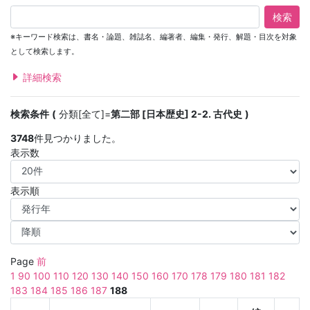
検索
※キーワード検索は、書名・論題、雑誌名、編著者、編集・発行、解題・目次を対象
として検索します。
詳細検索
検索条件
分類[全て]=
第二部 [日本歴史] 2-2. 古代史
3748
件見つかりました。
表示数
表示順
Page
前
1
90
100
110
120
130
140
150
160
170
178
179
180
181
182
183
184
185
186
187
188