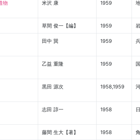


米沢 康
1959
草間 俊一【編】
1959
田中 巽
1959
乙益 重隆
1959
黒田 源次
1958,1959
志田 諄一
1958
藤間 生大【著】
1958