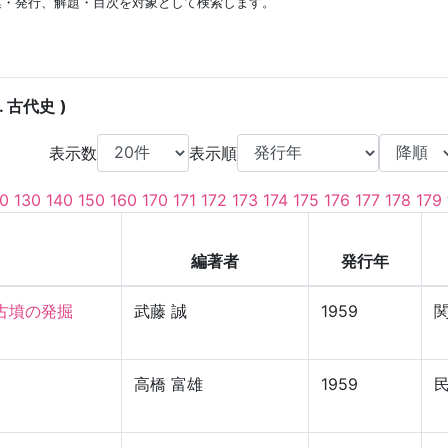
集・発行、解題・目次を対象として検索します。
. 古代史
表示数
表示順
0
130
140
150
160
170
171
172
173
174
175
176
177
178
179
編著者
発行年
墳の発掘

武藤 誠
1959
高橋 富雄
1959