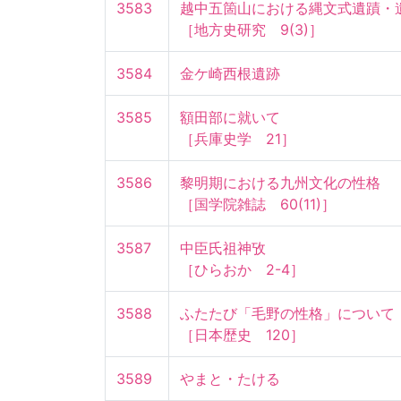
3583
越中五箇山における縄文式遺蹟・遺物
［地方史研究　9(3)］
3584
金ケ崎西根遺跡
3585
額田部に就いて

［兵庫史学　21］
3586
黎明期における九州文化の性格

［国学院雑誌　60(11)］
3587
中臣氏祖神攷

［ひらおか　2-4］
3588
ふたたび「毛野の性格」について

［日本歴史　120］
3589
やまと・たける