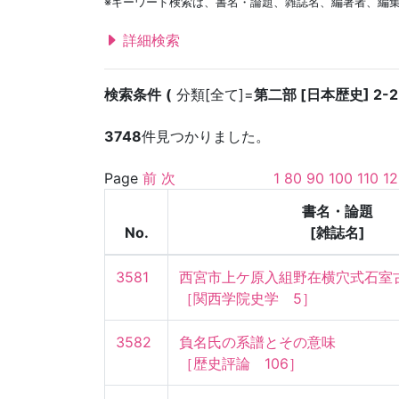
※キーワード検索は、書名・論題、雑誌名、編著者、編
詳細検索
検索条件
分類[全て]=
第二部 [日本歴史] 2-2
3748
件見つかりました。
Page
前
次
1
80
90
100
110
12
書名・論題
No.
[雑誌名]
3581
西宮市上ケ原入組野在横穴式石室古
［関西学院史学　5］
3582
負名氏の系譜とその意味

［歴史評論　106］