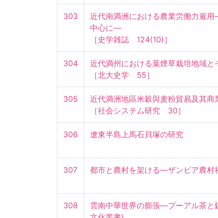
303
近代南満洲における農業労働力雇用
中心に―

［史学雑誌　124(10)］
304
近代満州における葉煙草栽培地域とそ
［北大史学　55］
305
近代満洲地區米穀與麦粉貿易及其商業組織変
［社会システム研究　30］
306
遼東半島上馬石貝塚の研究
307
都市と農村を架ける―ザンビア農村
308
雲南中華世界の膨張―プーアル茶と鉱
文化叢書)