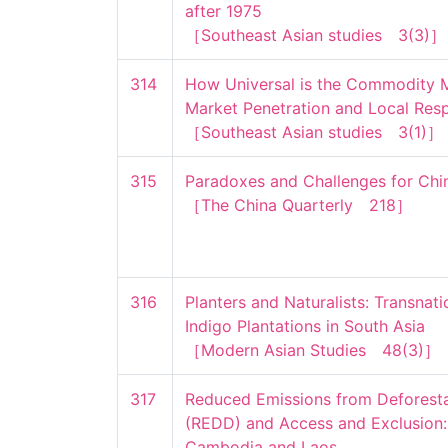
after 1975

［Southeast Asian studies　3(3)］
314
How Universal is the Commodity Ma
Market Penetration and Local Respo
［Southeast Asian studies　3(1)］
315
Paradoxes and Challenges for China
［The China Quarterly　218］
316
Planters and Naturalists: Transnat
Indigo Plantations in South Asia

［Modern Asian Studies　48(3)］
317
Reduced Emissions from Deforesta
(REDD) and Access and Exclusion: 
Cambodia and Laos
