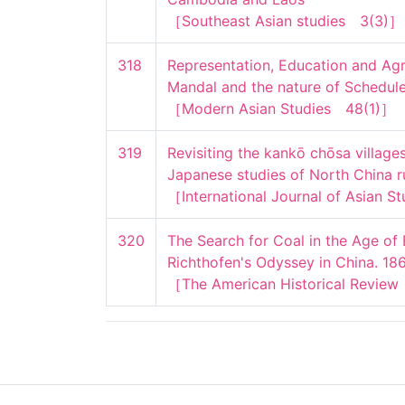
［Southeast Asian studies　3(3)］
318
Representation, Education and Agr
Mandal and the nature of Scheduled
［Modern Asian Studies　48(1)］
319
Revisiting the kankō chōsa villages
Japanese studies of North China rur
［International Journal of Asian S
320
The Search for Coal in the Age of 
Richthofen's Odyssey in China. 186
［The American Historical Revie