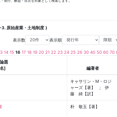
集・発行、解題・目次を対象として検索します。
4-3. 原始産業・土地制度
表示数
表示順
13
14
15
16
17
18
19
20
21
22
23
24
25
26
30
40
50
60
70
論題
名]
編著者
キャサリン・M・ロジ
ャーズ【著】 ; 伊
藤 綺【訳】
業
朴 敬玉【著】