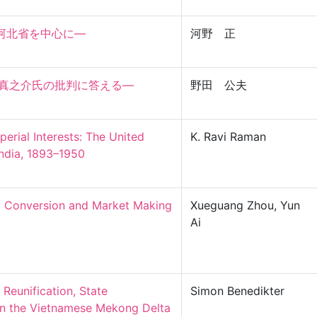
北省を中心に―

河野 正
之介氏の批判に答える―

野田 公夫
perial Interests: The United 
K. Ravi Raman
ndia, 1893–1950

］
al Conversion and Market Making 
Xueguang Zhou, Yun
Ai
Reunification, State 
Simon Benedikter
in the Vietnamese Mekong Delta 