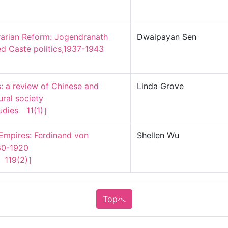
arian Reform: Jogendranath 
Dwaipayan Sen
 Caste politics,1937-1943

: a review of Chinese and 
Linda Grove
al society

tudies　11(1)］
Empires: Ferdinand von 
Shellen Wu
0-1920

w　119(2)］
Topへ