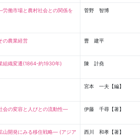
―労働市場と農村社会との関係を
菅野 智博
の農業経営

曹 建平
遷(1864-約1930年)

陳 計堯
宮本 一夫【編】
社会の変容と人びとの流動性―
伊藤 千尋【著】
山開発にみる移住戦略― (アジア
西川 和孝【著】