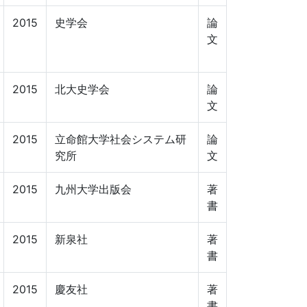
2015
史学会
論
文
2015
北大史学会
論
文
2015
立命館大学社会システム研
論
究所
文
2015
九州大学出版会
著
書
2015
新泉社
著
書
2015
慶友社
著
書