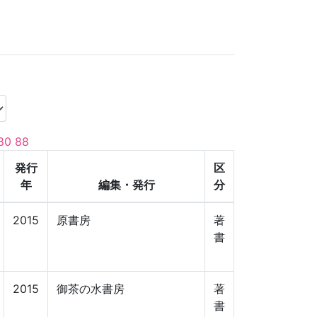
80
88
発行
区
年
編集・発行
分
2015
原書房
著
書
2015
御茶の水書房
著
書