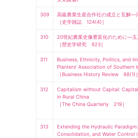
309
高級農業生産合作社の成立と瓦解―河
［史学雑誌　124(4)］
310
20世紀農業史像豊富化のために―玉真
［歴史学研究　923］
311
Business, Ethnicity, Politics, and Im
Planters’ Association of Southern I
［Business History Review　88(1)
312
Capitalism without Capital: Capit
in Rural China

［The China Quarterly　219］
313
Extending the Hydraulic Paradigm: 
Consolidation, and Water Control 