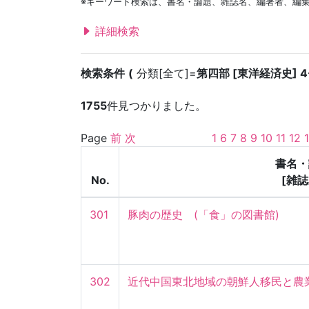
※キーワード検索は、書名・論題、雑誌名、編著者、編
詳細検索
検索条件
分類[全て]=
第四部 [東洋経済史] 
1755
件見つかりました。
Page
前
次
1
6
7
8
9
10
11
12
書名・
No.
[雑誌
301
豚肉の歴史　(「食」の図書館)
302
近代中国東北地域の朝鮮人移民と農