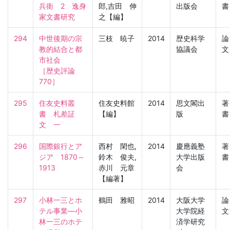
兵衛　2　逸身
郎,吉田 伸
出版会
書
家文書研究
之【編】
294
中世後期の宗
三枝 暁子
2014
歴史科学
論
教的結合と都
協議会
文
市社会

［歴史評論　
770］
295
住友史料叢
住友史料館
2014
思文閣出
著
書　札差証
【編】
版
書
文　一
296
国際銀行とア
西村 閑也,
2014
慶應義塾
著
ジア　1870～
鈴木 俊夫,
大学出版
書
1913
赤川 元章
会
【編著】
297
小林一三とホ
鶴田 雅昭
2014
大阪大学
論
テル事業―小
大学院経
文
林一三のホテ
済学研究