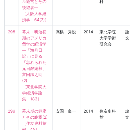
ル経営とその
科
後継者―

［大阪大学経
済学　64(2)］
298
幕末・明治初
高橋 秀悦
2014
東北学院
論
期のアメリカ
大学学術
文
留学の経済学
研究会
―「海舟日
記」に見る
「忘れられた
元日銀總裁」
富田鐵之助
(2)―

［東北学院大
学経済学論
集　183］
299
幕末期の銅座
安国 良一
2014
住友史料
論
とその終焉(2)

館
文
［住友史料館
報　45］