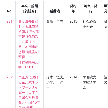
書名・論題
発行
編集・発
区
No.
[雑誌名]
編著者
年
行
分
281
高度成長期に
白鳥 圭志
2015
社会経済
論
おける北海道
史学会
文
拓殖銀行の都
市銀行化過程
―北海道開
発・本州進出
と銀行経営の
変容―

［社会経済史
学　81(1)］
282
大正期におけ
鈴木 恒夫,
2014
学習院大
論
る企業家ネッ
小早川 洋
学経済学
文
トワークの研
一
会
究―『日本全
国諸会社役員
録』(大正10年
版)の分析―
