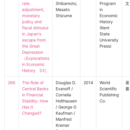
rate 
Shibamoto,
Program
文
adjustment, 
Masato
in
monetary 
Shizume
Economic
policy and 
History
fiscal stimulus 
(Kent
in Japan's 
State
escape from 
University
the Great 
Press)
Depression

［Explorations 
in Economic 
History　53］
286
The Role of 
Douglas D.
2014
World
著
Central Banks 
Evanoff /
Scientific
書
in Financial 
Cornelia
Publishing
Stability: How 
Holthausen
Co.
Has It 
/ George G
Changed?
Kaufman /
Manfred
Kremer