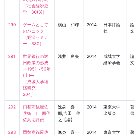
［社会経済史
学　80(3)］
290
ゲームとして
横山 和輝
2014
日本評論
論
のパニック

社
文
［経済セミナ
ー　680］
291
世界銀行の対
浅井 良夫
2014
成城大学
論
日政策の形成
経済学会
文
―1951～56年
(上)―

［成城大学経
済研究　
204］
292
両替商銭屋佐
逸身 喜一
2014
東京大学
著
兵衛　1　四代
郎,吉田 伸
出版会
書
佐兵衛評伝
之【編】
293
両替商銭屋佐
逸身 喜一
2014
東京大学
著