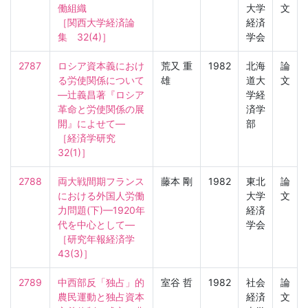
働組織

大学
文
［関西大学経済論
経済
集　32(4)］
学会
2787
ロシア資本義におけ
荒又 重
1982
北海
論
る労使関係について
雄
道大
文
—辻義昌著『ロシア
学経
革命と労使関係の展
済学
開』によせて—

部
［経済学研究　
32(1)］
2788
両大戦間期フランス
藤本 剛
1982
東北
論
における外国人労働
大学
文
力問題(下)—1920年
経済
代を中心として—

学会
［研究年報経済学　
43(3)］
2789
中西部反「独占」的
室谷 哲
1982
社会
論
農民運動と独占資本
経済
文