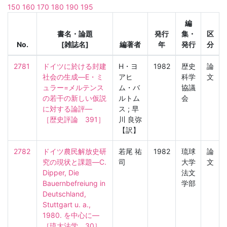
150
160
170
180
190
195
編
書名・論題
発行
集・
区
No.
[雑誌名]
編著者
年
発行
分
2781
ドイツに於ける封建
H・ヨ
1982
歴史
論
社会の生成—E・ミ
アヒ
科学
文
ュラー=メルテンス
ム・バ
協議
の若干の新しい仮説
ルトム
会
に対する論評—

ス ; 早
［歴史評論　391］
川 良弥
【訳】
2782
ドイツ農民解放史研
若尾 祐
1982
琉球
論
究の現状と課題—C. 
司
大学
文
Dipper, Die 
法文
Bauernbefreiung in 
学部
Deutschland, 
Stuttgart u. a., 
1980. を中心に—

［琉大法学　30］