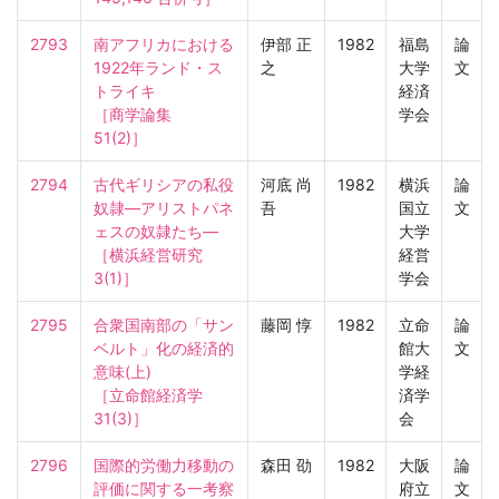
2793
南アフリカにおける
伊部 正
1982
福島
論
1922年ランド・ス
之
大学
文
トライキ

経済
［商学論集　
学会
51(2)］
2794
古代ギリシアの私役
河底 尚
1982
横浜
論
奴隷―アリストパネ
吾
国立
文
ェスの奴隷たち―

大学
［横浜経営研究　
経営
3(1)］
学会
2795
合衆国南部の「サン
藤岡 惇
1982
立命
論
ベルト」化の経済的
館大
文
意味(上)

学経
［立命館経済学　
済学
31(3)］
会
2796
国際的労働力移動の
森田 劭
1982
大阪
論
評価に関する一考察

府立
文