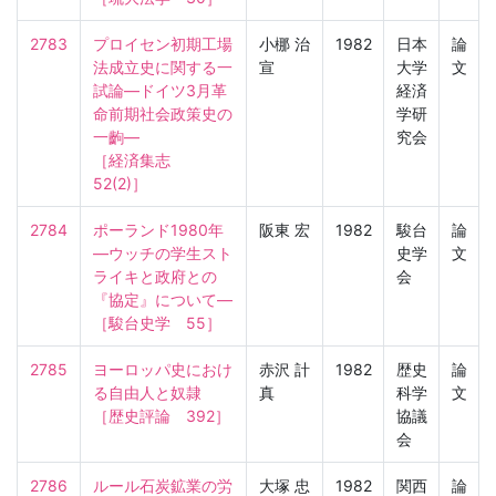
2783
プロイセン初期工場
小梛 治
1982
日本
論
法成立史に関する一
宣
大学
文
試論—ドイツ3月革
経済
命前期社会政策史の
学研
一齣—

究会
［経済集志　
52(2)］
2784
ポーランド1980年
阪東 宏
1982
駿台
論
—ウッチの学生スト
史学
文
ライキと政府との
会
『協定』について—

［駿台史学　55］
2785
ヨーロッパ史におけ
赤沢 計
1982
歴史
論
る自由人と奴隷

真
科学
文
［歴史評論　392］
協議
会
2786
ルール石炭鉱業の労
大塚 忠
1982
関西
論