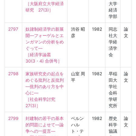
［大阪府立大学経済
大学
研究　27(3)］
経済
学部
2797
奴隷制経済学の新展
渋谷 昭
1982
同志
論
開—フォーゲルとエ
彦
社大
文
ンガマンの分析をめ
学経
ぐって—

済学
［経済学論叢　
会
30(3・4) 合併号］
2798
家族研究史の起点を
山室 周
1982
早稲
論
めぐる批判と反批判
平
田大
文
—批判のあり方を中
学社
心に—

会科
［社会科学討究　
学研
27(3)］
究所
2799
封建制の若干の基本
ベルン
1982
歴史
論
的問題によせて—論
ハル
科学
文
争への一提言—

ト・テ
協議