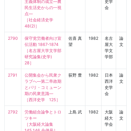
主義体制の成立—農
史学
民生活史からの一視
会
点—

［社会経済史学　
48(2)］
2790
保守党労働者向け宣
佐喜 真
1982
名古
論
伝活動 1867‐1874

望
屋大
文
［名古屋大学文学部
学文
研究論集(史学)　
学部
28］
2791
公開集会から民衆ク
荻野 豊
1982
日本
論
ラブへ—第二帝政期
西洋
文
とパリ・コミューン
史学
期の民衆意識—

会
［西洋史学　125］
2792
労働組合論争とトロ
上島 武
1982
大阪
論
ツキー

経大
文
［大阪経大論集　
学会
145,146 合併号］