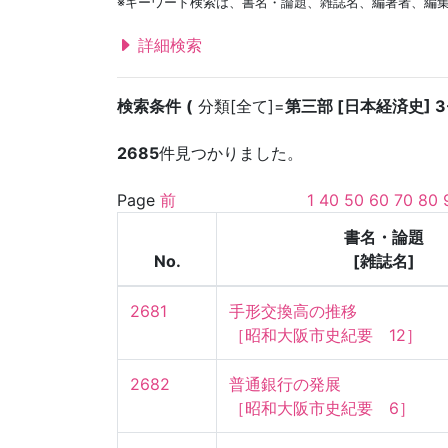
※キーワード検索は、書名・論題、雑誌名、編著者、編
詳細検索
検索条件
分類[全て]=
第三部 [日本経済史] 3
2685
件見つかりました。
Page
前
1
40
50
60
70
80
書名・論題
No.
[雑誌名]
2681
手形交換高の推移

［昭和大阪市史紀要　12］
2682
普通銀行の発展

［昭和大阪市史紀要　6］