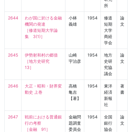
所
2644
わが国に於ける金融
小林
1954
修道
論
機関の発達

義雄
短期
文
［修道短期大学論
大学
集　3(1)］
商経
学会
2645
伊勢射和村の郷借

山崎
1954
地方
論
［地方史研究　
宇治彦
史研
文
13］
究協
議会
2646
大正・昭和・財界変
高橋
1954
東洋
著
動史 上巻
亀吉
経済
書
【著】
新報
社
2647
戦前における普通銀
金融問
1954
全国
論
行の考察

題調査
銀行
文
［金融　91］
委員会
協会