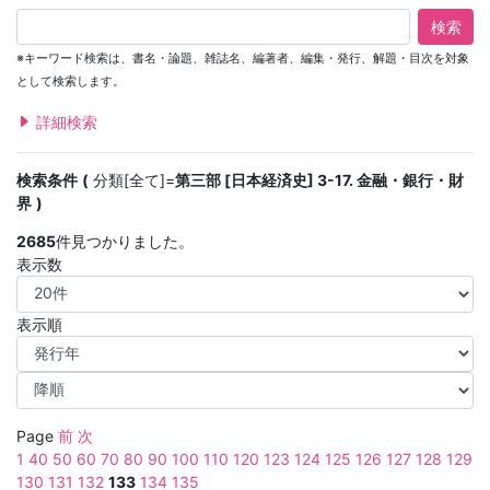
検索
※キーワード検索は、書名・論題、雑誌名、編著者、編集・発行、解題・目次を対象
として検索します。
詳細検索
検索条件
分類[全て]=
第三部 [日本経済史] 3-17. 金融・銀行・財
界
2685
件見つかりました。
表示数
表示順
Page
前
次
1
40
50
60
70
80
90
100
110
120
123
124
125
126
127
128
129
130
131
132
133
134
135