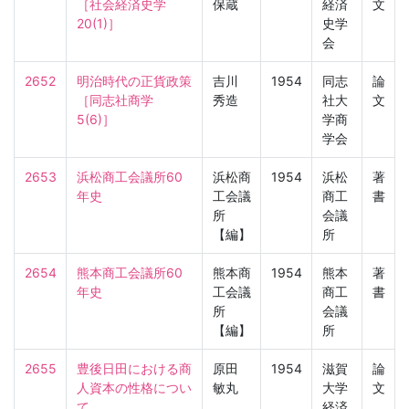
［社会経済史学　
保蔵
経済
文
20(1)］
史学
会
2652
明治時代の正貨政策

吉川
1954
同志
論
［同志社商学　
秀造
社大
文
5(6)］
学商
学会
2653
浜松商工会議所60
浜松商
1954
浜松
著
年史
工会議
商工
書
所
会議
【編】
所
2654
熊本商工会議所60
熊本商
1954
熊本
著
年史
工会議
商工
書
所
会議
【編】
所
2655
豊後日田における商
原田
1954
滋賀
論
人資本の性格につい
敏丸
大学
文
て

経済