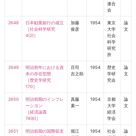
連合
会
2648
日本勧業銀行の成立

加藤
1954
東京
論
［社会科学研究　
俊彦
大学
文
4(2)］
社会
科学
研究
所
2649
明治初年における資
庄司
1954
歴史
論
本の存在型態

吉之助
学研
文
［歴史学研究　
究会
170］
2650
明治初期のインフレ
真藤
1954
京都
論
ーシヨン

素一
大学
文
［経済論叢　
経済
74(6)］
学会
2651
明治前期の国際収支

堀江
1954
社会
論