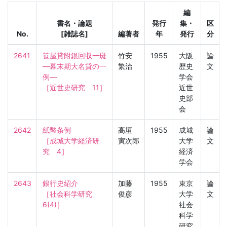
編
書名・論題
発行
集・
区
No.
[雑誌名]
編著者
年
発行
分
2641
笹屋貸附銀回収一斑
竹安
1955
大阪
論
—幕末期大名貸の一
繁治
歴史
文
例—

学会
［近世史研究　11］
近世
史部
会
2642
紙幣条例

高垣
1955
成城
論
［成城大学経済研
寅次郎
大学
文
究　4］
経済
学会
2643
銀行史紹介

加藤
1955
東京
論
［社会科学研究　
俊彦
大学
文
6(4)］
社会
科学
研究