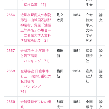
［彦根論叢　17］
学会
2656
近世在郷商人の利貸
足立
1954
立命
論
形態—山城国乙訓郡
政男
館大
文
神足村、質屋「油屋
学人
三郎兵衛」の場合—

文科
［立命館大学人文科
学研
学研究所紀要　2］
究所
2657
金融秘史 北濱銀行
横田
1954
産業
論
と岩下清周

新
経済
文
［バンキング　71］
社
2658
金融秘史 日糖事件
横田
1954
産業
論
と三十四銀行重役の
新
経済
文
私財提供

社
［バンキング　
74］
2659
金解禁時デフレの概
加藤
1954
全国
論
観

光一
銀行
文